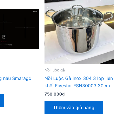
Nồi luộc gà
ng nấu Smaragd
Nồi Luộc Gà inox 304 3 lớp liền
khối Fivestar FSN30003 30cm
750,000
₫
Thêm vào giỏ hàng