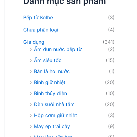
Danh mục sản phẩm
i
ế
m
Bếp từ Kolbe
(3)
:
Chưa phân loại
(4)
Gia dụng
(341)
Ấm đun nước bếp từ
(2)
Ấm siêu tốc
(15)
Bàn là hơi nước
(1)
Bình giữ nhiệt
(20)
Bình thủy điện
(10)
Đèn sưởi nhà tắm
(20)
Hộp cơm giữ nhiệt
(3)
Máy ép trái cây
(9)