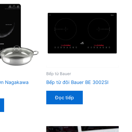
Bếp từ Bauer
đơn Nagakawa
Bếp từ đôi Bauer BE 3002SI
Đọc tiếp