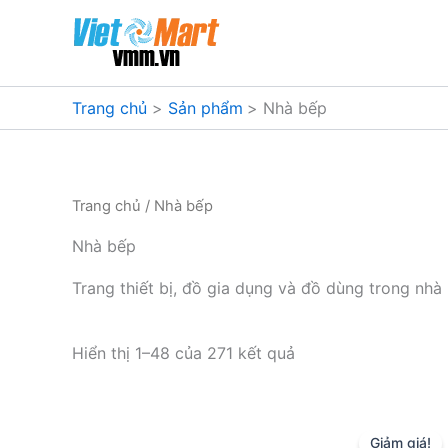
Nhảy
tới
nội
dung
Trang chủ
Sản phẩm
Nhà bếp
Trang chủ
/ Nhà bếp
Nhà bếp
Trang thiết bị, đồ gia dụng và đồ dùng trong nhà
Đã
Hiển thị 1–48 của 271 kết quả
sắp
xếp
theo
mức
độ
Giảm giá!
phổ