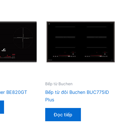
Bếp từ Buchen
auer BE820GT
Bếp từ đôi Buchen BUC775ID
Plus
Đọc tiếp