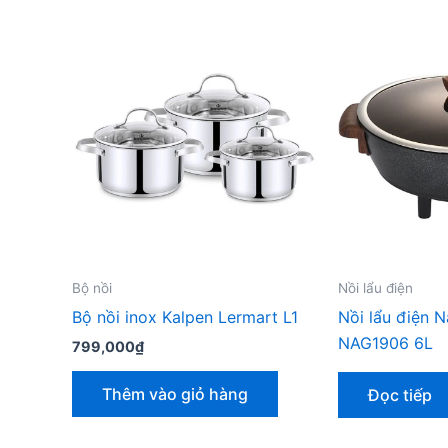
Bộ nồi
Nồi lẩu điện
Bộ nồi inox Kalpen Lermart L1
Nồi lẩu điện 
NAG1906 6L
799,000
₫
Thêm vào giỏ hàng
Đọc tiếp