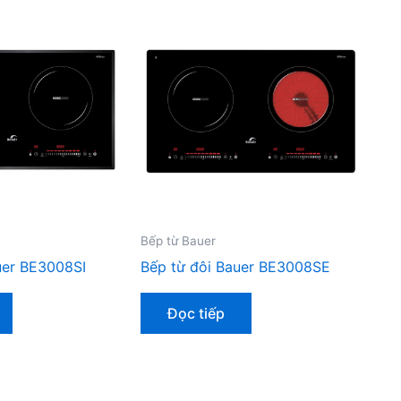
Bếp từ Bauer
uer BE3008SI
Bếp từ đôi Bauer BE3008SE
Đọc tiếp