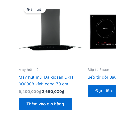
Giảm giá!
Máy hút mùi
Bếp từ Bauer
Máy hút mùi Daikiosan DKH-
Bếp từ đôi Ba
000008 kính cong 70 cm
Đọc tiếp
Giá
Giá
6,400,000
₫
2,690,000
₫
gốc
hiện
là:
tại
Thêm vào giỏ hàng
6,400,000₫.
là:
2,690,000₫.