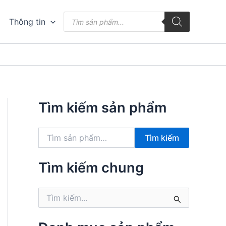
Tìm
Thông tin
kiếm
sản
phẩm
Tìm kiếm sản phẩm
T
Tìm kiếm
ì
m
k
Tìm kiếm chung
i
ế
T
m
ì
:
m
k