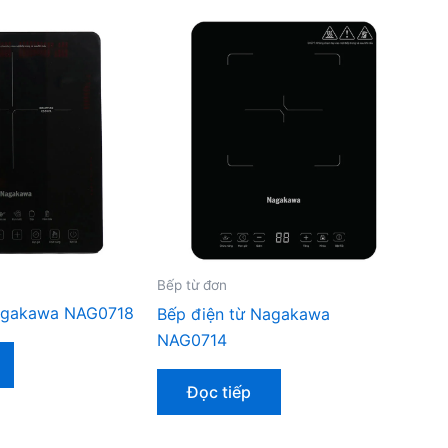
Bếp từ đơn
agakawa NAG0718
Bếp điện từ Nagakawa
NAG0714
Đọc tiếp