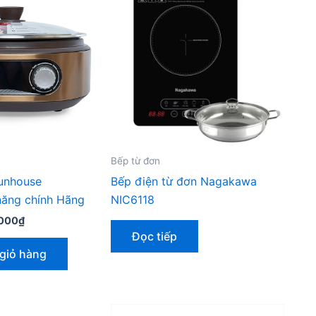
Bếp từ đơn
Sunhouse
Bếp điện từ đơn Nagakawa
ăng chính Hãng
NIC6118
Giá
000
₫
hiện
Đọc tiếp
tại
giỏ hàng
000₫.
là:
795,000₫.