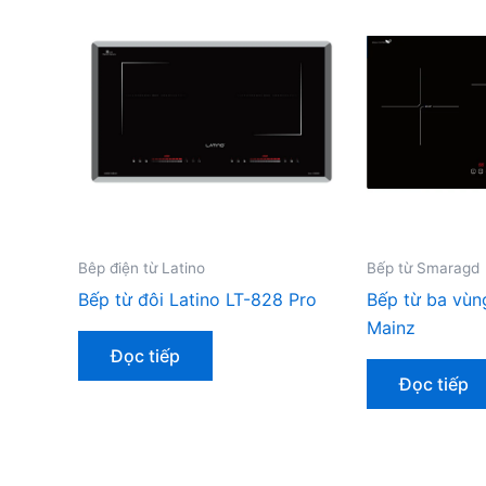
Bêp điện từ Latino
Bếp từ Smaragd
Bếp từ đôi Latino LT-828 Pro
Bếp từ ba vù
Mainz
Đọc tiếp
Đọc tiếp