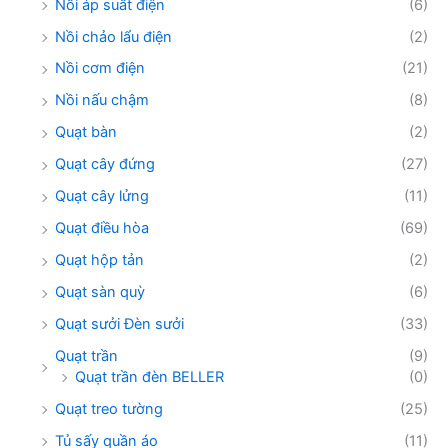
Nồi áp suất điện
(6)
Nồi chảo lẩu điện
(2)
Nồi cơm điện
(21)
Nồi nấu chậm
(8)
Quạt bàn
(2)
Quạt cây đứng
(27)
Quạt cây lửng
(11)
Quạt điều hòa
(69)
Quạt hộp tản
(2)
Quạt sàn quỳ
(6)
Quạt sưởi Đèn sưởi
(33)
Quạt trần
(9)
Quạt trần đèn BELLER
(0)
Quạt treo tường
(25)
Tủ sấy quần áo
(11)