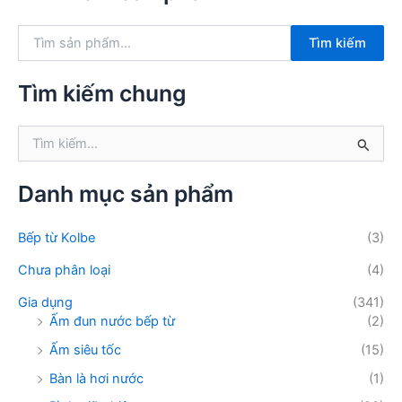
T
Tìm kiếm
ì
m
k
Tìm kiếm chung
i
ế
T
m
ì
:
m
k
Danh mục sản phẩm
i
ế
Bếp từ Kolbe
(3)
m
:
Chưa phân loại
(4)
Gia dụng
(341)
Ấm đun nước bếp từ
(2)
Ấm siêu tốc
(15)
Bàn là hơi nước
(1)