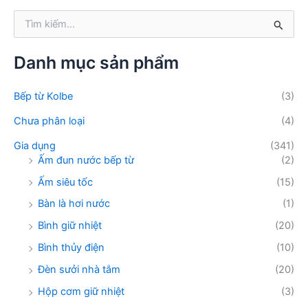
ế
T
m
ì
:
m
k
Danh mục sản phẩm
i
ế
Bếp từ Kolbe
(3)
m
:
Chưa phân loại
(4)
Gia dụng
(341)
Ấm đun nước bếp từ
(2)
Ấm siêu tốc
(15)
Bàn là hơi nước
(1)
Bình giữ nhiệt
(20)
Bình thủy điện
(10)
Đèn sưởi nhà tắm
(20)
Hộp cơm giữ nhiệt
(3)