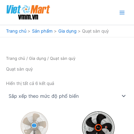
Nhảy
tới
nội
dung
Trang chủ
Sản phẩm
Gia dụng
Quạt sàn quỳ
Trang chủ
/
Gia dụng
/ Quạt sàn quỳ
Quạt sàn quỳ
Đã
Hiển thị tất cả 6 kết quả
sắp
xếp
theo
mức
độ
phổ
biến