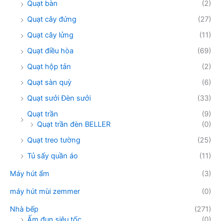
Quạt bàn
(2)
Quạt cây đứng
(27)
Quạt cây lửng
(11)
Quạt điều hòa
(69)
Quạt hộp tản
(2)
Quạt sàn quỳ
(6)
Quạt sưởi Đèn sưởi
(33)
Quạt trần
(9)
Quạt trần đèn BELLER
(0)
Quạt treo tường
(25)
Tủ sấy quần áo
(11)
Máy hút ẩm
(3)
máy hút mùi zemmer
(0)
Nhà bếp
(271)
Ấm đun siêu tốc
(0)