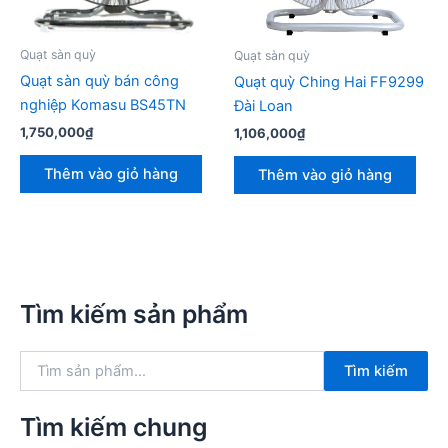
Quạt sàn quỳ
Quạt sàn quỳ
Quạt sàn quỳ bán công
Quạt quỳ Ching Hai FF9299
nghiệp Komasu BS45TN
Đài Loan
1,750,000
₫
1,106,000
₫
Thêm vào giỏ hàng
Thêm vào giỏ hàng
Tìm kiếm sản phẩm
T
Tìm kiếm
ì
m
k
Tìm kiếm chung
i