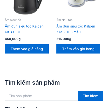
Ấm siêu tốc
Ấm siêu tốc
Ấm đun siêu tốc Kalpen
Ấm đun siêu tốc Kalpen
KK33 1,7L
KK9901 3 màu
450,000
₫
515,000
₫
Thêm vào giỏ hàng
Thêm vào giỏ hàng
Tìm kiếm sản phẩm
T
Tìm kiếm
ì
m
k