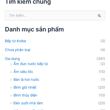
Tìm kiếm chung
i
ế
T
m
ì
:
m
k
Danh mục sản phẩm
i
ế
Bếp từ Kolbe
(3)
m
:
Chưa phân loại
(4)
Gia dụng
(341)
Ấm đun nước bếp từ
(2)
Ấm siêu tốc
(15)
Bàn là hơi nước
(1)
Bình giữ nhiệt
(20)
Bình thủy điện
(10)
Đèn sưởi nhà tắm
(20)