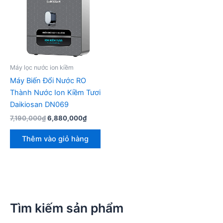
Máy lọc nước ion kiềm
Máy Biến Đổi Nước RO
Thành Nước Ion Kiềm Tươi
Daikiosan DN069
Giá
Giá
7,190,000
₫
6,880,000
₫
gốc
hiện
là:
tại
Thêm vào giỏ hàng
7,190,000₫.
là:
6,880,000₫.
Tìm kiếm sản phẩm