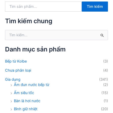
T
Tìm kiếm
ì
m
k
Tìm kiếm chung
i
ế
T
m
ì
:
m
k
Danh mục sản phẩm
i
ế
Bếp từ Kolbe
(3)
m
:
Chưa phân loại
(4)
Gia dụng
(341)
Ấm đun nước bếp từ
(2)
Ấm siêu tốc
(15)
Bàn là hơi nước
(1)
Bình giữ nhiệt
(20)