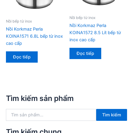
Nồi bếp từ inox
Nồi bếp từ inox
Nồi Korkmaz Perla
Nồi Korkmaz Perla
KOINA1572 8.5 Lít bếp từ
KOINA1571 6.8L bếp từ inox
inox cao cấp
cao cấp
Đọc tiếp
Đọc tiếp
Tìm kiếm sản phẩm
T
Tìm kiếm
ì
m
k
Tìm kiếm chung