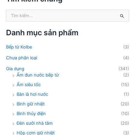
i
ế
T
m
ì
:
m
k
Danh mục sản phẩm
i
ế
Bếp từ Kolbe
(3)
m
:
Chưa phân loại
(4)
Gia dụng
(341)
Ấm đun nước bếp từ
(2)
Ấm siêu tốc
(15)
Bàn là hơi nước
(1)
Bình giữ nhiệt
(20)
Bình thủy điện
(10)
Đèn sưởi nhà tắm
(20)
Hộp cơm giữ nhiệt
(3)