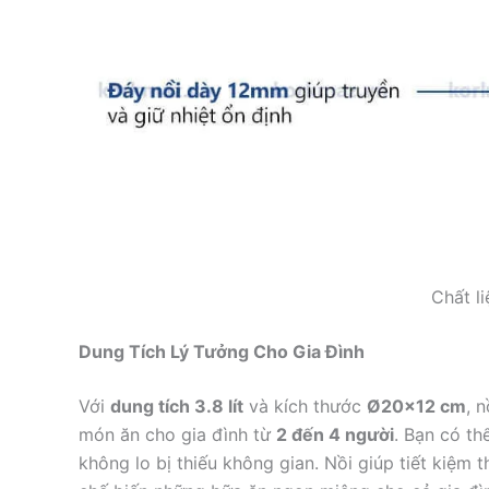
Chất l
Dung Tích Lý Tưởng Cho Gia Đình
Với
dung tích 3.8 lít
và kích thước
Ø20×12 cm
, 
món ăn cho gia đình từ
2 đến 4 người
. Bạn có t
không lo bị thiếu không gian. Nồi giúp tiết kiệm 