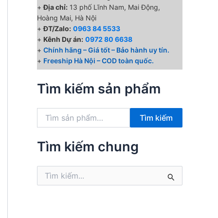
+
Địa chỉ:
13 phố Lĩnh Nam, Mai Động,
Hoàng Mai, Hà Nội
+
ĐT/Zalo:
0963 84 5533
+
Kênh Dự án:
0972 80 6638
+
Chính hãng – Giá tốt – Bảo hành uy tín.
+
Freeship Hà Nội – COD toàn quốc.
Tìm kiếm sản phẩm
T
Tìm kiếm
ì
m
k
Tìm kiếm chung
i
ế
T
m
ì
:
m
k
i