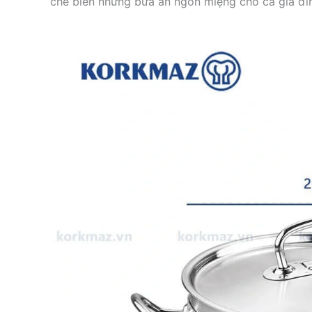
chế biến những bữa ăn ngon miệng cho cả gia đì