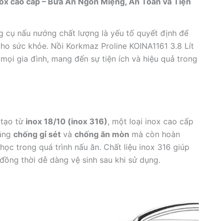
nox cao cấp – Bữa Ăn Ngon Miệng, An Toàn và Tiện
g cụ nấu nướng chất lượng là yếu tố quyết định để
o sức khỏe. Nồi Korkmaz Proline KOINA1161 3.8 Lít
mọi gia đình, mang đến sự tiện ích và hiệu quả trong
 tạo từ
inox 18/10 (inox 316)
, một loại inox cao cấp
năng
chống gỉ sét
và
chống ăn mòn
mà còn hoàn
ọc trong quá trình nấu ăn. Chất liệu inox 316 giúp
 đồng thời dễ dàng vệ sinh sau khi sử dụng.