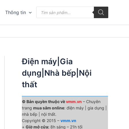
Tìm
Thông tin
kiếm
sản
phẩm
Điện máy|Gia
dụng|Nhà bếp|Nội
thất
© Bản quyền thuộc về
vmm.vn
– Chuyên
trang
mua sắm online
: điện máy | gia dụng |
nhà bếp | nội thất.
Copyright © 2015 –
vmm.vn
+
Giờ mở cửa:
8h sáng – 21h tối