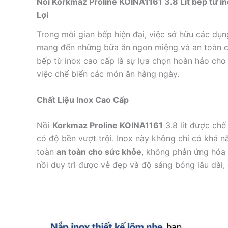
Nồi Korkmaz Proline KOINA1161 3.8 Lít bếp từ i
Lợi
Trong mỗi gian bếp hiện đại, việc sở hữu các dụn
mang đến những bữa ăn ngon miệng và an toàn ch
bếp từ inox cao cấp là sự lựa chọn hoàn hảo cho 
việc chế biến các món ăn hàng ngày.
Chất Liệu Inox Cao Cấp
Nồi
Korkmaz Proline KOINA1161
3.8 lít được chế
có độ bền vượt trội. Inox này không chỉ có khả 
toàn
an toàn cho sức khỏe
, không phản ứng hóa h
nồi duy trì được vẻ đẹp và độ sáng bóng lâu dài,