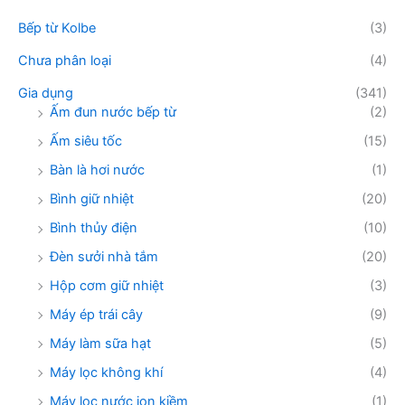
ế
Bếp từ Kolbe
(3)
m
:
Chưa phân loại
(4)
Gia dụng
(341)
Ấm đun nước bếp từ
(2)
Ấm siêu tốc
(15)
Bàn là hơi nước
(1)
Bình giữ nhiệt
(20)
Bình thủy điện
(10)
Đèn sưởi nhà tắm
(20)
Hộp cơm giữ nhiệt
(3)
Máy ép trái cây
(9)
Máy làm sữa hạt
(5)
Máy lọc không khí
(4)
Máy lọc nước ion kiềm
(1)