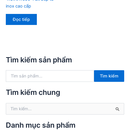
inox cao cấp
Đọc tiếp
Tìm kiếm sản phẩm
T
Tìm kiếm
ì
m
k
Tìm kiếm chung
i
ế
T
m
ì
:
m
k
Danh mục sản phẩm
i