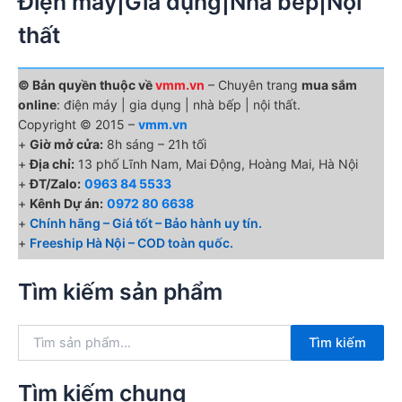
Điện máy|Gia dụng|Nhà bếp|Nội
thất
© Bản quyền thuộc về
vmm.vn
– Chuyên trang
mua sắm
online
: điện máy | gia dụng | nhà bếp | nội thất.
Copyright © 2015 –
vmm.vn
+
Giờ mở cửa:
8h sáng – 21h tối
+
Địa chỉ:
13 phố Lĩnh Nam, Mai Động, Hoàng Mai, Hà Nội
+
ĐT/Zalo:
0963 84 5533
+
Kênh Dự án:
0972 80 6638
+
Chính hãng – Giá tốt – Bảo hành uy tín.
+
Freeship Hà Nội – COD toàn quốc.
Tìm kiếm sản phẩm
T
Tìm kiếm
ì
m
k
Tìm kiếm chung