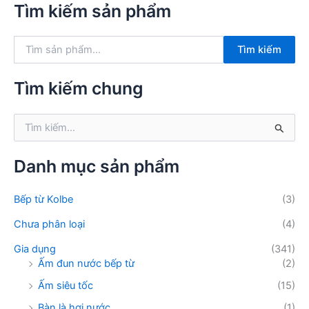
Tìm kiếm sản phẩm
T
Tìm kiếm
ì
m
k
Tìm kiếm chung
i
ế
T
m
ì
:
m
k
Danh mục sản phẩm
i
ế
Bếp từ Kolbe
(3)
m
:
Chưa phân loại
(4)
Gia dụng
(341)
Ấm đun nước bếp từ
(2)
Ấm siêu tốc
(15)
Bàn là hơi nước
(1)