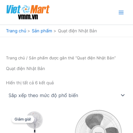
Nhảy
tới
nội
dung
Trang chủ
Sản phẩm
Quạt điện Nhật Bản
Trang chủ
/ Sản phẩm được gắn thẻ “Quạt điện Nhật Bản”
Quạt điện Nhật Bản
Đã
Hiển thị tất cả 6 kết quả
sắp
xếp
theo
mức
độ
phổ
biến
Giảm giá!