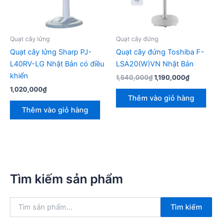
Quạt cây lửng
Quạt cây đứng
Quạt cây lửng Sharp PJ-
Quạt cây đứng Toshiba F-
L40RV-LG Nhật Bản có điều
LSA20(W)VN Nhật Bản
khiển
Giá
Giá
1,540,000
₫
1,190,000
₫
gốc
hiện
1,020,000
₫
là:
tại
Thêm vào giỏ hàng
1,540,000₫.
là:
Thêm vào giỏ hàng
1,190,000
Tìm kiếm sản phẩm
T
Tìm kiếm
ì
m