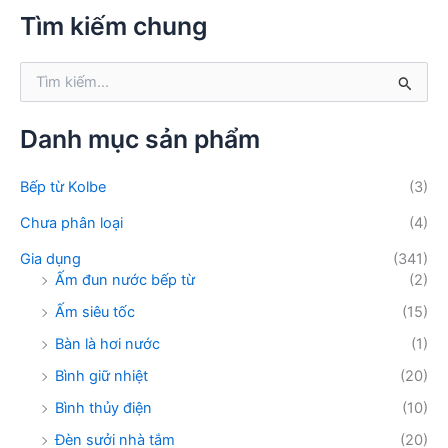
k
Tìm kiếm chung
i
ế
T
m
ì
:
m
k
Danh mục sản phẩm
i
ế
Bếp từ Kolbe
(3)
m
:
Chưa phân loại
(4)
Gia dụng
(341)
Ấm đun nước bếp từ
(2)
Ấm siêu tốc
(15)
Bàn là hơi nước
(1)
Bình giữ nhiệt
(20)
Bình thủy điện
(10)
Đèn sưởi nhà tắm
(20)