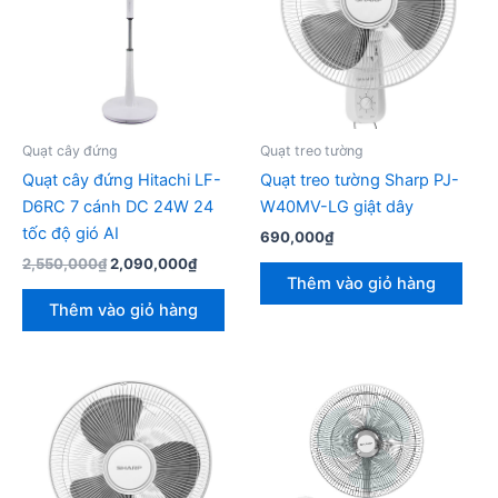
Quạt cây đứng
Quạt treo tường
Quạt cây đứng Hitachi LF-
Quạt treo tường Sharp PJ-
D6RC 7 cánh DC 24W 24
W40MV-LG giật dây
tốc độ gió AI
690,000
₫
Giá
Giá
2,550,000
₫
2,090,000
₫
gốc
hiện
Thêm vào giỏ hàng
là:
tại
Thêm vào giỏ hàng
2,550,000₫.
là:
2,090,000₫.