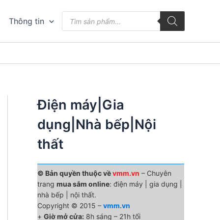
Tìm
Thông tin
kiếm
sản
phẩm
Điện máy|Gia
dụng|Nhà bếp|Nội
thất
© Bản quyền thuộc về
vmm.vn
– Chuyên
trang
mua sắm online
: điện máy | gia dụng |
nhà bếp | nội thất.
Copyright © 2015 –
vmm.vn
+
Giờ mở cửa:
8h sáng – 21h tối