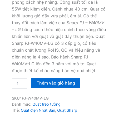
phong cách nhẹ nhàng. Công suất tối đa là
55W tiết kiệm điện. Cánh nhựa 40 cm. Quạt có
khối lượng gió đẩy vừa phải, êm ái. Có thể
thay đổi cách làm việc của
Sharp PJ – W40MV
– LG
bằng cách thức hiệu chỉnh theo vùng điều
khiển liền với quạt và giật dây thuận tiện. Quạt
Sharp PJ-W40MV-LG có 3 cấp gió, có tiêu
chuẩn chất lượng RoHS, QC và hiệu năng về
điện năng là 4 sao. Bảo hành Sharp PJ-
W40MV-LG lên đến 3 năm với mô tơ. Quạt
được thiết kế chức năng bảo vệ quá nhiệt.
Quạt
Thêm vào giỏ hàng
treo
tường
Sharp
SKU:
PJ-W40MV-LG
PJ-
Danh mục:
Quạt treo tường
W40MV-
Thẻ:
Quạt điện Nhật Bản
,
Quạt Sharp
LG
giật