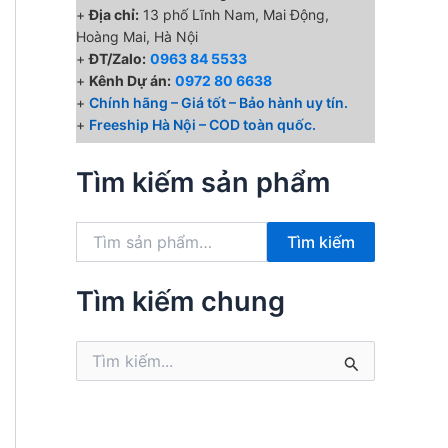
+
Địa chỉ:
13 phố Lĩnh Nam, Mai Động,
Hoàng Mai, Hà Nội
+
ĐT/Zalo:
0963 84 5533
+
Kênh Dự án:
0972 80 6638
+
Chính hãng – Giá tốt – Bảo hành uy tín.
+
Freeship Hà Nội – COD toàn quốc.
Tìm kiếm sản phẩm
T
Tìm kiếm
ì
m
k
Tìm kiếm chung
i
ế
T
m
ì
:
m
k
i