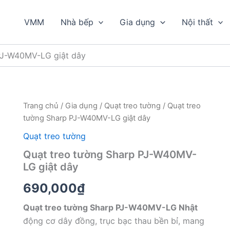
VMM
Nhà bếp
Gia dụng
Nội thất
PJ-W40MV-LG giật dây
Trang chủ
/
Gia dụng
/
Quạt treo tường
/ Quạt treo
tường Sharp PJ-W40MV-LG giật dây
Quạt treo tường
Quạt treo tường Sharp PJ-W40MV-
LG giật dây
690,000
₫
Quạt treo tường Sharp PJ-W40MV-LG Nhật
động cơ dây đồng, trục bạc thau bền bỉ, mang