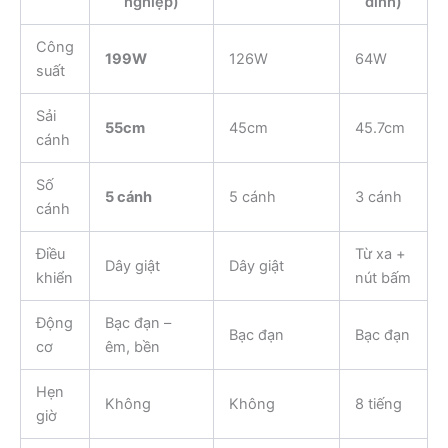
nghiệp)
đình)
Công
199W
126W
64W
suất
Sải
55cm
45cm
45.7cm
cánh
Số
5 cánh
5 cánh
3 cánh
cánh
Điều
Từ xa +
Dây giật
Dây giật
khiển
nút bấm
Động
Bạc đạn –
Bạc đạn
Bạc đạn
cơ
êm, bền
Hẹn
Không
Không
8 tiếng
giờ