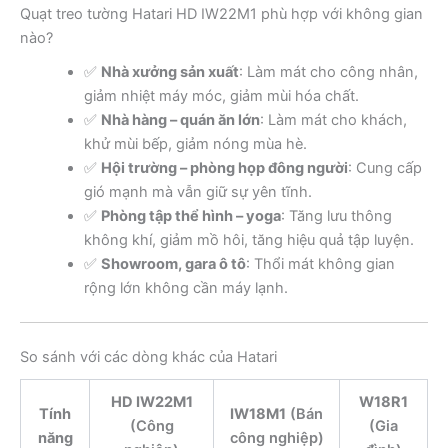
Quạt treo tường Hatari HD IW22M1 phù hợp với không gian
nào?
✅
Nhà xưởng sản xuất
: Làm mát cho công nhân,
giảm nhiệt máy móc, giảm mùi hóa chất.
✅
Nhà hàng – quán ăn lớn
: Làm mát cho khách,
khử mùi bếp, giảm nóng mùa hè.
✅
Hội trường – phòng họp đông người
: Cung cấp
gió mạnh mà vẫn giữ sự yên tĩnh.
✅
Phòng tập thể hình – yoga
: Tăng lưu thông
không khí, giảm mồ hôi, tăng hiệu quả tập luyện.
✅
Showroom, gara ô tô
: Thổi mát không gian
rộng lớn không cần máy lạnh.
So sánh với các dòng khác của Hatari
HD IW22M1
W18R1
Tính
IW18M1
(Bán
(Công
(Gia
năng
công nghiệp)