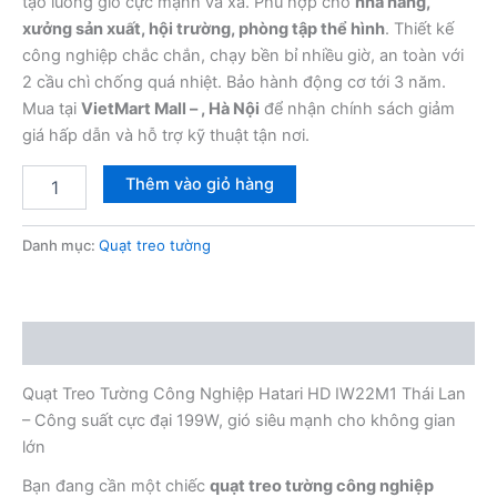
tạo luồng gió cực mạnh và xa. Phù hợp cho
nhà hàng,
xưởng sản xuất, hội trường, phòng tập thể hình
. Thiết kế
công nghiệp chắc chắn, chạy bền bỉ nhiều giờ, an toàn với
2 cầu chì chống quá nhiệt. Bảo hành động cơ tới 3 năm.
Mua tại
VietMart Mall – , Hà Nội
để nhận chính sách giảm
giá hấp dẫn và hỗ trợ kỹ thuật tận nơi.
Quạt
Thêm vào giỏ hàng
treo
tường
công
Danh mục:
Quạt treo tường
nghiệp
Hatari
HD
IW22M1
Mô tả
Thái
Lan
Quạt Treo Tường Công Nghiệp Hatari HD IW22M1 Thái Lan
199W
số
– Công suất cực đại 199W, gió siêu mạnh cho không gian
lượng
lớn
Bạn đang cần một chiếc
quạt treo tường công nghiệp