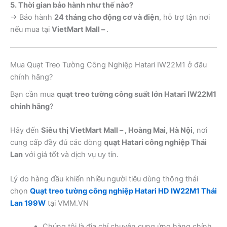
5. Thời gian bảo hành như thế nào?
→ Bảo hành
24 tháng cho động cơ và điện
, hỗ trợ tận nơi
nếu mua tại
VietMart Mall –
.
Mua Quạt Treo Tường Công Nghiệp Hatari IW22M1 ở đâu
chính hãng?
Bạn cần mua
quạt treo tường công suất lớn Hatari IW22M1
chính hãng
?
Hãy đến
Siêu thị VietMart Mall – , Hoàng Mai, Hà Nội
, nơi
cung cấp đầy đủ các dòng
quạt Hatari công nghiệp Thái
Lan
với giá tốt và dịch vụ uy tín.
Lý do hàng đầu khiến nhiều người tiêu dùng thông thái
chọn
Quạt treo tường công nghiệp Hatari HD IW22M1 Thái
Lan 199W
tại VMM.VN
Chúng tôi là địa chỉ chuyên cung ứng hàng chính