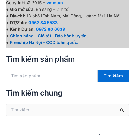
Copyright © 2015 –
vmm.vn
+
Giờ mở cửa:
8h sáng – 21h tối
+
Địa chỉ:
13 phố Lĩnh Nam, Mai Động, Hoàng Mai, Hà Nội
+
ĐT/Zalo:
0963 84 5533
+
Kênh Dự án:
0972 80 6638
+
Chính hãng – Giá tốt – Bảo hành uy tín.
+
Freeship Hà Nội – COD toàn quốc.
Tìm kiếm sản phẩm
T
Tìm kiếm
ì
m
k
Tìm kiếm chung
i
ế
T
m
ì
:
m
k
i