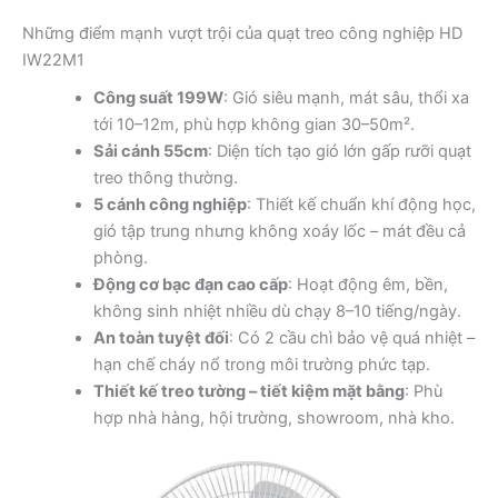
Những điểm mạnh vượt trội của quạt treo công nghiệp HD
IW22M1
Công suất 199W
: Gió siêu mạnh, mát sâu, thổi xa
tới 10–12m, phù hợp không gian 30–50m².
Sải cánh 55cm
: Diện tích tạo gió lớn gấp rưỡi quạt
treo thông thường.
5 cánh công nghiệp
: Thiết kế chuẩn khí động học,
gió tập trung nhưng không xoáy lốc – mát đều cả
phòng.
Động cơ bạc đạn cao cấp
: Hoạt động êm, bền,
không sinh nhiệt nhiều dù chạy 8–10 tiếng/ngày.
An toàn tuyệt đối
: Có 2 cầu chì bảo vệ quá nhiệt –
hạn chế cháy nổ trong môi trường phức tạp.
Thiết kế treo tường – tiết kiệm mặt bằng
: Phù
hợp nhà hàng, hội trường, showroom, nhà kho.