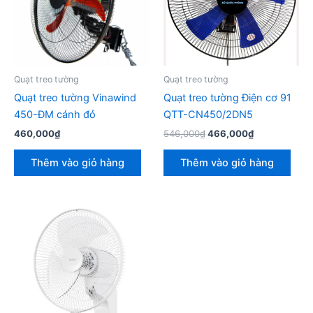
Quạt treo tường
Quạt treo tường
Quạt treo tường Vinawind
Quạt treo tường Điện cơ 91
450-ĐM cánh đỏ
QTT-CN450/2DN5
Giá
Giá
460,000
₫
546,000
₫
466,000
₫
gốc
hiện
là:
tại
Thêm vào giỏ hàng
Thêm vào giỏ hàng
546,000₫.
là:
466,000₫.