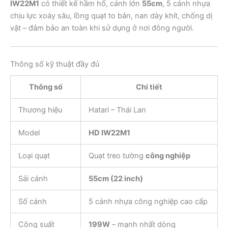
IW22M1
có thiết kế hầm hố, cánh lớn
55cm
, 5 cánh nhựa
chịu lực xoáy sâu, lồng quạt to bản, nan dày khít, chống dị
vật – đảm bảo an toàn khi sử dụng ở nơi đông người.
Thông số kỹ thuật đầy đủ
Thông số
Chi tiết
Thương hiệu
Hatari – Thái Lan
Model
HD IW22M1
Loại quạt
Quạt treo tường
công nghiệp
Sải cánh
55cm (22 inch)
Số cánh
5 cánh nhựa công nghiệp cao cấp
Công suất
199W
– mạnh nhất dòng