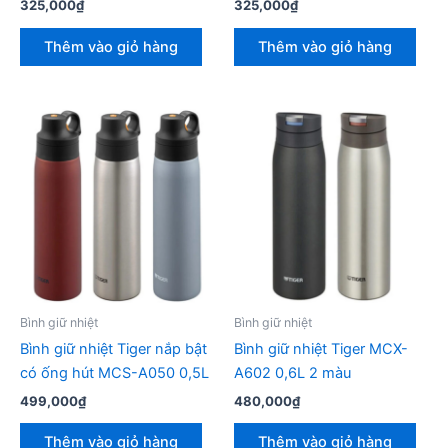
325,000
₫
325,000
₫
Thêm vào giỏ hàng
Thêm vào giỏ hàng
Bình giữ nhiệt
Bình giữ nhiệt
Bình giữ nhiệt Tiger nắp bật
Bình giữ nhiệt Tiger MCX-
có ống hút MCS-A050 0,5L
A602 0,6L 2 màu
499,000
₫
480,000
₫
Thêm vào giỏ hàng
Thêm vào giỏ hàng