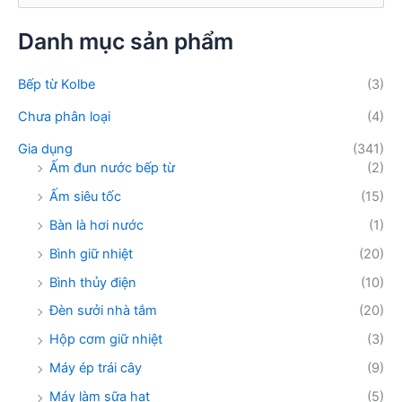
:
m
k
Danh mục sản phẩm
i
ế
Bếp từ Kolbe
(3)
m
:
Chưa phân loại
(4)
Gia dụng
(341)
Ấm đun nước bếp từ
(2)
Ấm siêu tốc
(15)
Bàn là hơi nước
(1)
Bình giữ nhiệt
(20)
Bình thủy điện
(10)
Đèn sưởi nhà tắm
(20)
Hộp cơm giữ nhiệt
(3)
Máy ép trái cây
(9)
Máy làm sữa hạt
(5)