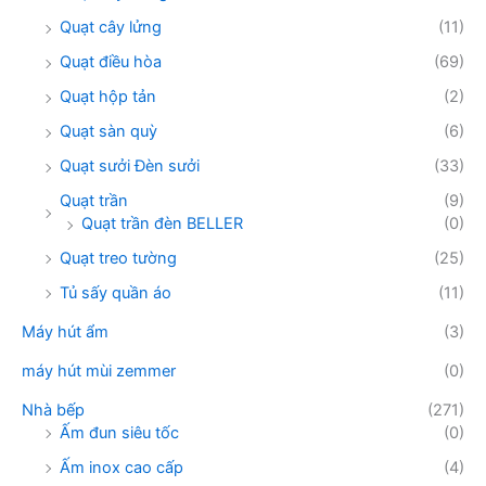
Quạt cây lửng
(11)
Quạt điều hòa
(69)
Quạt hộp tản
(2)
Quạt sàn quỳ
(6)
Quạt sưởi Đèn sưởi
(33)
Quạt trần
(9)
Quạt trần đèn BELLER
(0)
Quạt treo tường
(25)
Tủ sấy quần áo
(11)
Máy hút ẩm
(3)
máy hút mùi zemmer
(0)
Nhà bếp
(271)
Ấm đun siêu tốc
(0)
Ấm inox cao cấp
(4)