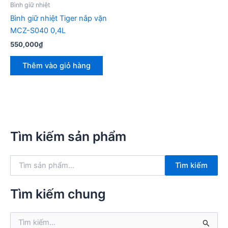
Bình giữ nhiệt
Bình giữ nhiệt Tiger nắp vặn
MCZ-S040 0,4L
550,000
₫
Thêm vào giỏ hàng
Tìm kiếm sản phẩm
T
Tìm kiếm
ì
m
k
Tìm kiếm chung
i
ế
T
m
ì