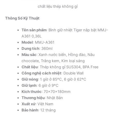
chất liệu thép không gỉ
Thông Số Kỹ Thuật
Tên sản phẩm
: Bình giữ nhiệt Tiger nắp bật MMJ-
A361 0,36L
Model
: MMJ-A361
Dung tích
: 360ml
Màu sắc
: Xanh nước biển, Hồng đào, Nâu
chocolate, Trắng kem, Kim loại sáng
Chất liệu
: Thép không gỉ SUS304, BPA Free
Công nghệ cách nhiệt
: Double Wall
Giữ nóng
: 1 giờ ở 85ºC, 6 giờ ở 62ºC
Giữ lạnh
: 6 giờ ở 9ºC
Kích thước
: 70x70x180mm
Thương hiệu
: Nhật Bản
Xuất xứ
: Việt Nam
Bảo hành
: 12 tháng