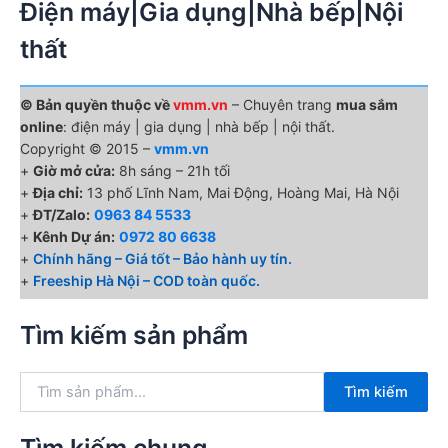
Điện máy|Gia dụng|Nhà bếp|Nội
thất
© Bản quyền thuộc về
vmm.vn
– Chuyên trang
mua sắm
online
: điện máy | gia dụng | nhà bếp | nội thất.
Copyright © 2015 –
vmm.vn
+
Giờ mở cửa:
8h sáng – 21h tối
+
Địa chỉ:
13 phố Lĩnh Nam, Mai Động, Hoàng Mai, Hà Nội
+
ĐT/Zalo:
0963 84 5533
+
Kênh Dự án:
0972 80 6638
+
Chính hãng – Giá tốt – Bảo hành uy tín.
+
Freeship Hà Nội – COD toàn quốc.
Tìm kiếm sản phẩm
T
Tìm kiếm
ì
m
k
Tìm kiếm chung