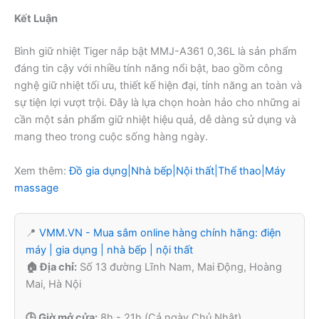
Kết Luận
Bình giữ nhiệt Tiger nắp bật MMJ-A361 0,36L là sản phẩm
đáng tin cậy với nhiều tính năng nổi bật, bao gồm công
nghệ giữ nhiệt tối ưu, thiết kế hiện đại, tính năng an toàn và
sự tiện lợi vượt trội. Đây là lựa chọn hoàn hảo cho những ai
cần một sản phẩm giữ nhiệt hiệu quả, dễ dàng sử dụng và
mang theo trong cuộc sống hàng ngày.
Xem thêm:
Đồ gia dụng|Nhà bếp|Nội thất|Thể thao|Máy
massage
📍
VMM.VN - Mua sắm online hàng chính hãng: điện
máy | gia dụng | nhà bếp | nội thất
🏠 Địa chỉ:
Số 13 đường Lĩnh Nam, Mai Động, Hoàng
Mai, Hà Nội
🕒 Giờ mở cửa:
8h - 21h (Cả ngày Chủ Nhật)