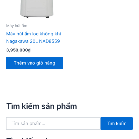
Máy hút ẩm
Máy hút ẩm lọc không khí
Nagakawa 20L NAD8559
3,950,000
₫
Thêm vào giỏ hàng
Tìm kiếm sản phẩm
T
Tìm kiếm
ì
m
k