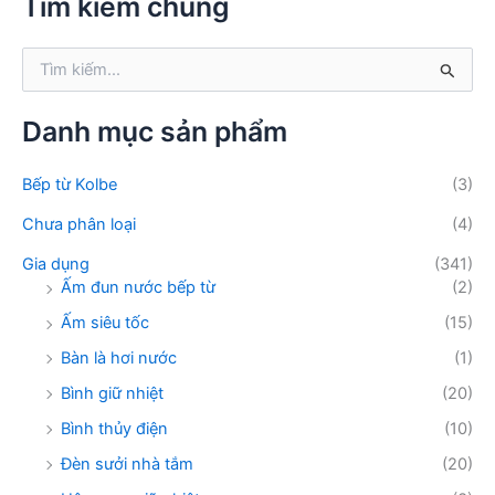
Tìm kiếm chung
i
ế
T
m
ì
:
m
k
Danh mục sản phẩm
i
ế
Bếp từ Kolbe
(3)
m
:
Chưa phân loại
(4)
Gia dụng
(341)
Ấm đun nước bếp từ
(2)
Ấm siêu tốc
(15)
Bàn là hơi nước
(1)
Bình giữ nhiệt
(20)
Bình thủy điện
(10)
Đèn sưởi nhà tắm
(20)