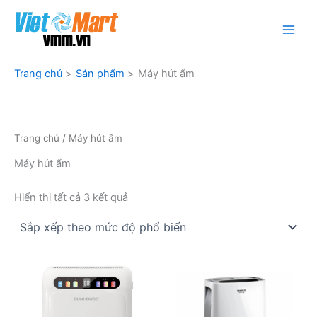
Nhảy
tới
nội
dung
Trang chủ
Sản phẩm
Máy hút ẩm
Trang chủ
/ Máy hút ẩm
Máy hút ẩm
Đã
Hiển thị tất cả 3 kết quả
sắp
xếp
theo
mức
độ
phổ
biến