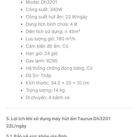
Model: Dh3201
Công suất: 340W
Công suất hút ẩm: 22 lít/ngày
Dung tích bình chứa: 4 lít
Diện tích sử dụng: ≤ 45m²
Lưu lượng gió: 180 m³/h
Cảm biến độ ẩm: Có
Hẹn giờ: 24 giờ
Gas lạnh: R290
Hệ thống chống đóng băng: Có
Độ ồn: Thấp
Kích thước: 34.5 x 20 x 10 cm
Trọng lượng: 14 kg
Di chuyển: 4 bánh xe
5. Lợi ích khi sử dụng máy hút ẩm Taurus Dh3201
22L/ngày
5.1. Bảo vệ sức khỏe gia đình