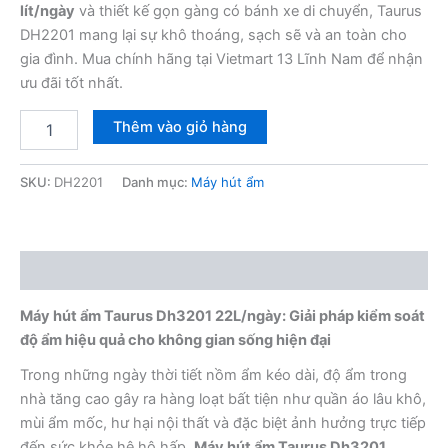
lít/ngày
và thiết kế gọn gàng có bánh xe di chuyển, Taurus
DH2201 mang lại sự khô thoáng, sạch sẽ và an toàn cho
gia đình. Mua chính hãng tại Vietmart 13 Lĩnh Nam để nhận
ưu đãi tốt nhất.
Máy
Thêm vào giỏ hàng
hút
ẩm
Taurus
SKU:
DH2201
Danh mục:
Máy hút ẩm
DH2201
22L/ngày
số
lượng
Mô tả
Máy hút ẩm Taurus Dh3201 22L/ngày: Giải pháp kiểm soát
độ ẩm hiệu quả cho không gian sống hiện đại
Trong những ngày thời tiết nồm ẩm kéo dài, độ ẩm trong
nhà tăng cao gây ra hàng loạt bất tiện như quần áo lâu khô,
mùi ẩm mốc, hư hại nội thất và đặc biệt ảnh hưởng trực tiếp
đến sức khỏe hệ hô hấp.
Máy hút ẩm Taurus Dh3201