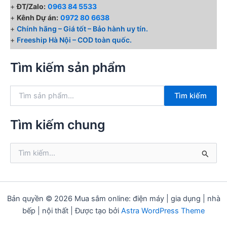
+
ĐT/Zalo:
0963 84 5533
+
Kênh Dự án:
0972 80 6638
+
Chính hãng – Giá tốt – Bảo hành uy tín.
+
Freeship Hà Nội – COD toàn quốc.
Tìm kiếm sản phẩm
T
Tìm kiếm
ì
m
k
Tìm kiếm chung
i
ế
T
m
ì
:
m
k
i
ế
Bản quyền © 2026 Mua sắm online: điện máy | gia dụng | nhà
m
bếp | nội thất | Được tạo bởi
Astra WordPress Theme
: