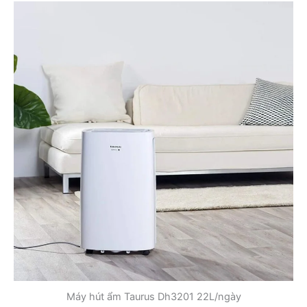
Máy hút ẩm Taurus Dh3201 22L/ngày