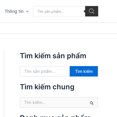
Tìm
Thông tin
kiếm
sản
phẩm
Tìm kiếm sản phẩm
T
Tìm kiếm
ì
m
k
Tìm kiếm chung
i
ế
T
m
ì
:
m
k