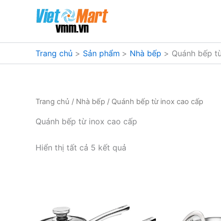
Nhảy
tới
nội
dung
Trang chủ
Sản phẩm
Nhà bếp
Quánh bếp từ
Trang chủ
/
Nhà bếp
/ Quánh bếp từ inox cao cấp
Quánh bếp từ inox cao cấp
Đã
Hiển thị tất cả 5 kết quả
sắp
xếp
theo
mức
độ
phổ
biến