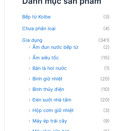
Danh mục sản phẩm
i
ế
m
Bếp từ Kolbe
(3)
:
Chưa phân loại
(4)
Gia dụng
(341)
Ấm đun nước bếp từ
(2)
Ấm siêu tốc
(15)
Bàn là hơi nước
(1)
Bình giữ nhiệt
(20)
Bình thủy điện
(10)
Đèn sưởi nhà tắm
(20)
Hộp cơm giữ nhiệt
(3)
Máy ép trái cây
(9)