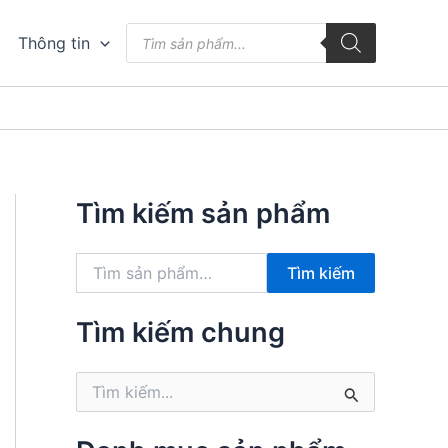
Tìm
Thông tin
kiếm
sản
phẩm
Tìm kiếm sản phẩm
T
Tìm kiếm
ì
m
k
Tìm kiếm chung
i
ế
T
m
ì
:
m
k