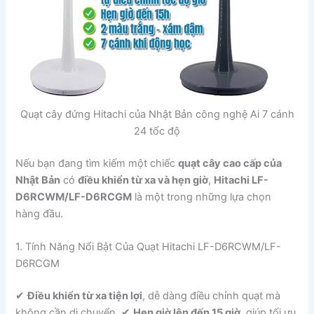
Quạt cây đứng Hitachi của Nhật Bản công nghệ Ai 7 cánh
24 tốc độ
Nếu bạn đang tìm kiếm một chiếc
quạt cây cao cấp của
Nhật Bản
có
điều khiển từ xa và hẹn giờ
,
Hitachi LF-
D6RCWM/LF-D6RCGM
là một trong những lựa chọn
hàng đầu.
1. Tính Năng Nổi Bật Của Quạt Hitachi LF-D6RCWM/LF-
D6RCGM
✔
Điều khiển từ xa tiện lợi
, dễ dàng điều chỉnh quạt mà
không cần di chuyển. ✔
Hẹn giờ lên đến 15 giờ
, giúp tối ưu