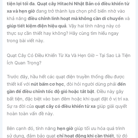
tiện lợi tối đa
.
Quạt cây Hitachi Nhật Bản có điều khiển từ
xa và hẹn giờ
đang trở thành lựa chọn phổ biến nhờ vào
khả năng
điều chỉnh linh hoạt mà không cần di chuyển
và
giúp tiết kiệm điện hiệu quả
. Vậy hai tính năng này có
thực sự cần thiết hay không? Hãy cùng tìm hiểu ngay
trong bài viết này.
Quạt Cây Có Điều Khiển Từ Xa Và Hẹn Giờ – Tại Sao Là Tiện
Ích Quan Trọng?
Trước đây, hầu hết các quạt điện truyền thống đều được
thiết kế với
nút bấm cơ học
, đòi hỏi người dùng phải
đến
gần để điều chỉnh tốc độ gió hoặc tắt bật
. Điều này gây
bất tiện, đặc biệt vào ban đêm hoặc khi quạt đặt ở vị trí xa.
Sự ra đời của
quạt cây có điều khiển từ xa
giúp giải quyết
hoàn toàn vấn đề này.
Bên cạnh đó, tính năng
hẹn giờ
giúp tối ưu hóa quá trình
sử dụng, đảm bảo quạt
chỉ hoạt động khi cần thiết
, từ đó