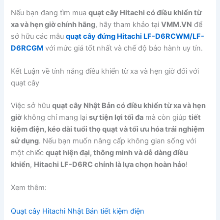
Nếu bạn đang tìm mua
quạt cây Hitachi có điều khiển từ
xa và hẹn giờ chính hãng
, hãy tham khảo tại
VMM.VN
để
sở hữu các mẫu
quạt cây đứng Hitachi LF-D6RCWM/LF-
D6RCGM
với mức giá tốt nhất và chế độ bảo hành uy tín.
Kết Luận về tính năng điều khiển từ xa và hẹn giờ đối với
quạt cây
Việc sở hữu
quạt cây Nhật Bản có điều khiển từ xa và hẹn
giờ
không chỉ mang lại
sự tiện lợi tối đa
mà còn giúp
tiết
kiệm điện, kéo dài tuổi thọ quạt và tối ưu hóa trải nghiệm
sử dụng
. Nếu bạn muốn nâng cấp không gian sống với
một chiếc
quạt hiện đại, thông minh và dễ dàng điều
khiển
,
Hitachi LF-D6RC chính là lựa chọn hoàn hảo
!
Xem thêm:
Quạt cây Hitachi Nhật Bản tiết kiệm điện