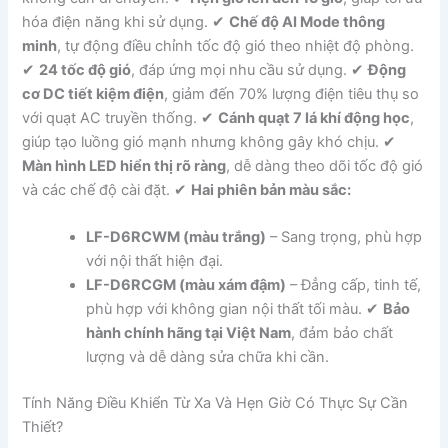
hóa điện năng khi sử dụng. ✔
Chế độ AI Mode thông
minh
, tự động điều chỉnh tốc độ gió theo nhiệt độ phòng.
✔
24 tốc độ gió
, đáp ứng mọi nhu cầu sử dụng. ✔
Động
cơ DC tiết kiệm điện
, giảm đến 70% lượng điện tiêu thụ so
với quạt AC truyền thống. ✔
Cánh quạt 7 lá khí động học
,
giúp tạo luồng gió mạnh nhưng không gây khó chịu. ✔
Màn hình LED hiển thị rõ ràng
, dễ dàng theo dõi tốc độ gió
và các chế độ cài đặt. ✔
Hai phiên bản màu sắc:
LF-D6RCWM (màu trắng)
– Sang trọng, phù hợp
với nội thất hiện đại.
LF-D6RCGM (màu xám đậm)
– Đẳng cấp, tinh tế,
phù hợp với không gian nội thất tối màu. ✔
Bảo
hành chính hãng tại Việt Nam
, đảm bảo chất
lượng và dễ dàng sửa chữa khi cần.
Tính Năng Điều Khiển Từ Xa Và Hẹn Giờ Có Thực Sự Cần
Thiết?