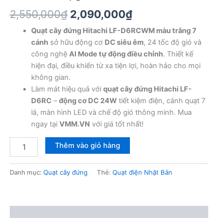
Giá
Giá
2,550,000
₫
2,090,000
₫
gốc
hiện
Quạt cây đứng Hitachi LF-D6RCWM màu trắng 7
cánh
sở hữu động cơ
DC siêu êm
, 24 tốc độ gió và
là:
tại
công nghệ
AI Mode tự động điều chỉnh
. Thiết kế
2,550,000₫.
là:
hiện đại, điều khiển từ xa tiện lợi, hoàn hảo cho mọi
không gian.
2,090,000₫.
Làm mát hiệu quả với
quạt cây đứng Hitachi LF-
D6RC
–
động cơ DC 24W
tiết kiệm điện, cánh quạt 7
lá, màn hình LED và chế độ gió thông minh. Mua
ngay tại
VMM.VN
với giá tốt nhất!
Quạt
Thêm vào giỏ hàng
cây
đứng
Hitachi
Danh mục:
Quạt cây đứng
Thẻ:
Quạt điện Nhật Bản
LF-
D6RC
7
cánh
Mô tả