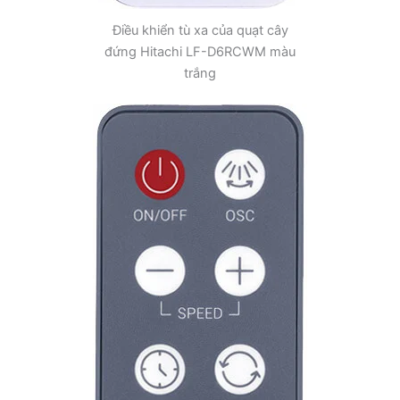
Điều khiển tù xa của quạt cây
đứng Hitachi LF-D6RCWM màu
trắng