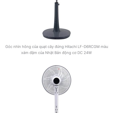
Góc nhìn hông của quạt cây đứng Hitachi LF-D6RCGM màu
xám đậm của Nhật Bản động cơ DC 24W