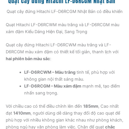
Quạt cây đứng Hitachi LF-D6RCGM Nhật Bản có điều khiển
Quạt Hitachi LF-D6RCWM màu trắng và LF-D6RCGM màu
xám đậm Kiểu Dáng Hiện Đại, Sang Trọng
Quạt cây đứng Hitachi LF-D6RCWM màu trắng và LF-
D6RCGM màu xám đậm có thiết kế tối giản, thanh lịch với
hai phiên bản màu sắc
:
LF-D6RCWM – Màu trắng
tinh tế, phù hợp với
không gian nội thất sáng màu.
LF-D6RCGM – Màu xám đậm
mạnh mẽ, tạo điểm
nhấn sang trọng.
Với chiều cao có thể điều chỉnh lên đến
185mm
, Cao nhất
đạt
1410mm
, người dùng dễ dàng thay đổi độ cao quạt để
phù hợp với nhiều không gian khác nhau như phòng khách,
phòng ngủ hay văn phòng làm việc. Chân đế quạt
chắc