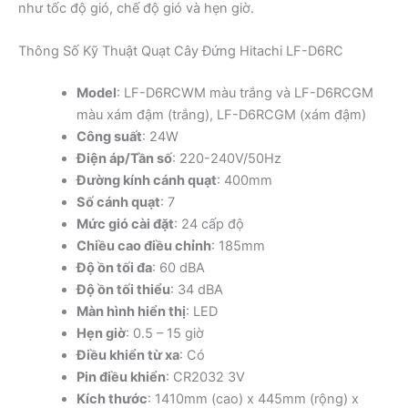
như tốc độ gió, chế độ gió và hẹn giờ.
Thông Số Kỹ Thuật Quạt Cây Đứng Hitachi LF-D6RC
Model
: LF-D6RCWM màu trắng và LF-D6RCGM
màu xám đậm (trắng), LF-D6RCGM (xám đậm)
Công suất
: 24W
Điện áp/Tần số
: 220-240V/50Hz
Đường kính cánh quạt
: 400mm
Số cánh quạt
: 7
Mức gió cài đặt
: 24 cấp độ
Chiều cao điều chỉnh
: 185mm
Độ ồn tối đa
: 60 dBA
Độ ồn tối thiểu
: 34 dBA
Màn hình hiển thị
: LED
Hẹn giờ
: 0.5 – 15 giờ
Điều khiển từ xa
: Có
Pin điều khiển
: CR2032 3V
Kích thước
: 1410mm (cao) x 445mm (rộng) x