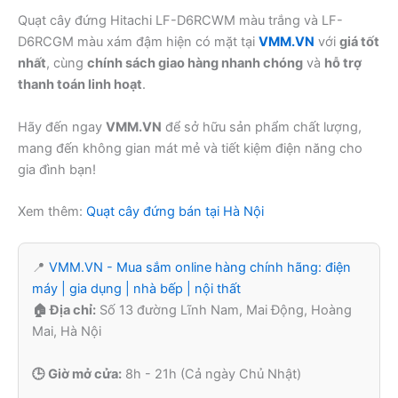
Quạt cây đứng Hitachi LF-D6RCWM màu trắng và LF-
D6RCGM màu xám đậm hiện có mặt tại
VMM.VN
với
giá tốt
nhất
, cùng
chính sách giao hàng nhanh chóng
và
hỗ trợ
thanh toán linh hoạt
.
Hãy đến ngay
VMM.VN
để sở hữu sản phẩm chất lượng,
mang đến không gian mát mẻ và tiết kiệm điện năng cho
gia đình bạn!
Xem thêm:
Quạt cây đứng bán tại Hà Nội
📍
VMM.VN - Mua sắm online hàng chính hãng: điện
máy | gia dụng | nhà bếp | nội thất
🏠 Địa chỉ:
Số 13 đường Lĩnh Nam, Mai Động, Hoàng
Mai, Hà Nội
🕒 Giờ mở cửa:
8h - 21h (Cả ngày Chủ Nhật)