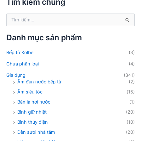
Tìm kiếm chung
i
ế
T
m
ì
:
m
k
Danh mục sản phẩm
i
ế
Bếp từ Kolbe
(3)
m
:
Chưa phân loại
(4)
Gia dụng
(341)
Ấm đun nước bếp từ
(2)
Ấm siêu tốc
(15)
Bàn là hơi nước
(1)
Bình giữ nhiệt
(20)
Bình thủy điện
(10)
Đèn sưởi nhà tắm
(20)