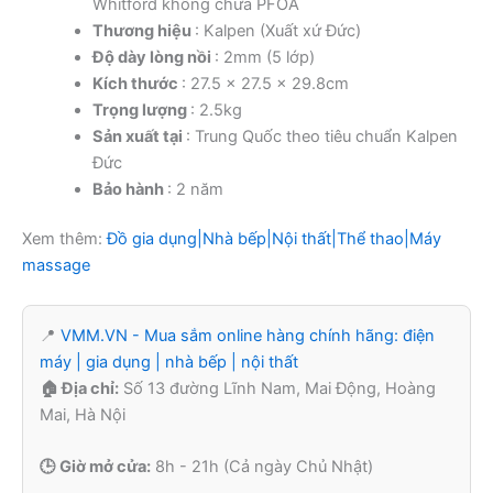
Whitford không chứa PFOA
Thương hiệu
: Kalpen (Xuất xứ Đức)
Độ dày lòng nồi
: 2mm (5 lớp)
Kích thước
: 27.5 x 27.5 x 29.8cm
Trọng lượng
: 2.5kg
Sản xuất tại
: Trung Quốc theo tiêu chuẩn Kalpen
Đức
Bảo hành
: 2 năm
Xem thêm:
Đồ gia dụng|Nhà bếp|Nội thất|Thể thao|Máy
massage
📍
VMM.VN - Mua sắm online hàng chính hãng: điện
máy | gia dụng | nhà bếp | nội thất
🏠 Địa chỉ:
Số 13 đường Lĩnh Nam, Mai Động, Hoàng
Mai, Hà Nội
🕒 Giờ mở cửa:
8h - 21h (Cả ngày Chủ Nhật)