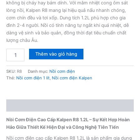
không bị cháy hay bám dính. Với mâm nhiệt cong ôm sát
lòng nồi, Kalpen R8 mang lại hiệu quả nấu nhanh chóng,
cơm chín đều và tơi xốp. Dung tích 1.2L phù hợp cho gia
đình 2-4 người. Nồi có tính năng tự ngắt khi quá nhiệt, dễ
dàng vệ sinh và bảo quản, đồng thời đạt tiêu chuẩn chất
lượng châu Âu.
Nồi
Thêm vào giỏ hàng
cơm
điện
cao
SKU:
R8
Danh mục:
Nồi cơm điện
cấp
Thẻ:
Nồi cơm điện 1 lít
,
Nồi cơm điện Kalpen
Kalpen
R8
1.2L
số
Mô tả
lượng
Nồi Cơm Điện Cao Cấp Kalpen R8 1.2L – Sự Kết Hợp Hoàn
Hảo Giữa Thiết Kế Hiện Đại và Công Nghệ Tiên Tiến
Nồi cơm điện cao cấp Kalpen R8 1.2L là sản phẩm gia dụng