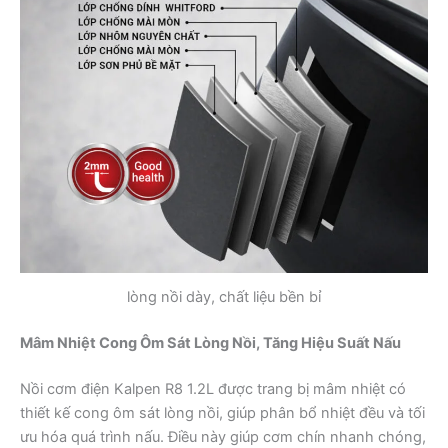
lòng nồi dày, chất liệu bền bỉ
Mâm Nhiệt Cong Ôm Sát Lòng Nồi, Tăng Hiệu Suất Nấu
Nồi cơm điện Kalpen R8 1.2L được trang bị mâm nhiệt có
thiết kế cong ôm sát lòng nồi, giúp phân bổ nhiệt đều và tối
ưu hóa quá trình nấu. Điều này giúp cơm chín nhanh chóng,