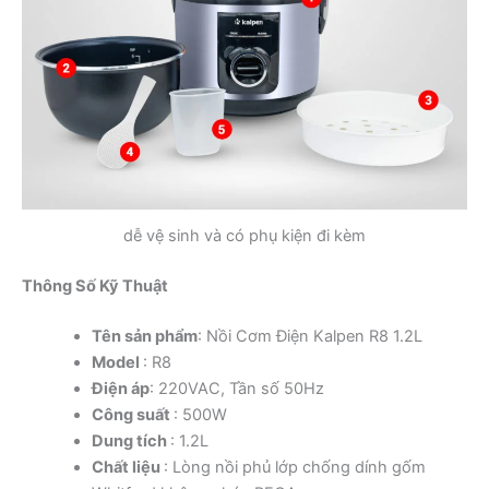
dễ vệ sinh và có phụ kiện đi kèm
Thông Số Kỹ Thuật
Tên sản phẩm
: Nồi Cơm Điện Kalpen R8 1.2L
Model
: R8
Điện áp
: 220VAC, Tần số 50Hz
Công suất
: 500W
Dung tích
: 1.2L
Chất liệu
: Lòng nồi phủ lớp chống dính gốm