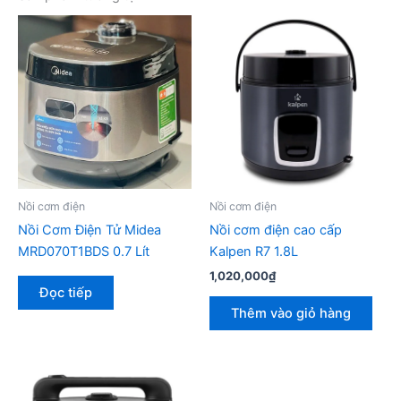
Nồi cơm điện
Nồi cơm điện
Nồi Cơm Điện Tử Midea
Nồi cơm điện cao cấp
MRD070T1BDS 0.7 Lít
Kalpen R7 1.8L
1,020,000
₫
Đọc tiếp
Thêm vào giỏ hàng