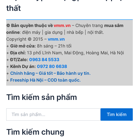
thất
© Bản quyền thuộc về
vmm.vn
– Chuyên trang
mua sắm
online
: điện máy | gia dụng | nhà bếp | nội thất.
Copyright © 2015 –
vmm.vn
+
Giờ mở cửa:
8h sáng – 21h tối
+
Địa chỉ:
13 phố Lĩnh Nam, Mai Động, Hoàng Mai, Hà Nội
+
ĐT/Zalo:
0963 84 5533
+
Kênh Dự án:
0972 80 6638
+
Chính hãng – Giá tốt – Bảo hành uy tín.
+
Freeship Hà Nội – COD toàn quốc.
Tìm kiếm sản phẩm
T
Tìm kiếm
ì
m
k
Tìm kiếm chung
i