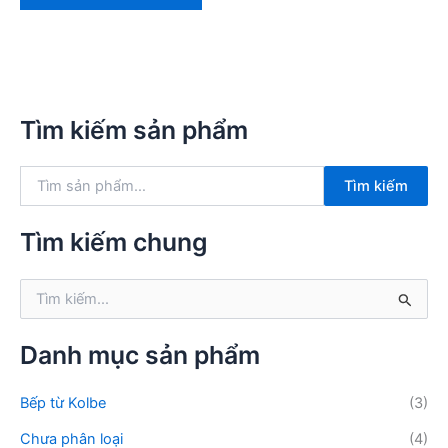
Tìm kiếm sản phẩm
T
Tìm kiếm
ì
m
k
Tìm kiếm chung
i
ế
T
m
ì
:
m
k
Danh mục sản phẩm
i
ế
Bếp từ Kolbe
(3)
m
:
Chưa phân loại
(4)