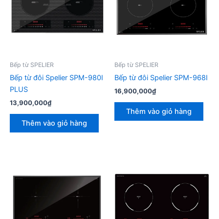
Bếp từ SPELIER
Bếp từ SPELIER
Bếp từ đôi Spelier SPM-980I
Bếp từ đôi Spelier SPM-968I
PLUS
16,900,000
₫
13,900,000
₫
Thêm vào giỏ hàng
Thêm vào giỏ hàng