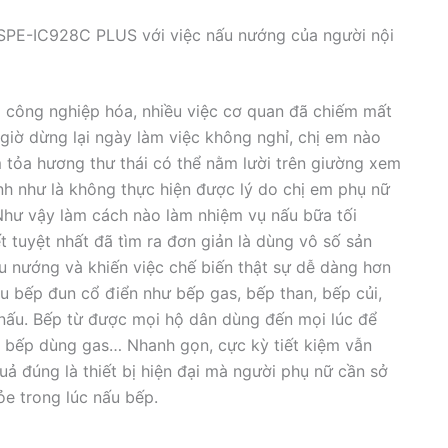
 SPE-IC928C PLUS với việc nấu nướng của người nội
công nghiệp hóa, nhiều việc cơ quan đã chiếm mất
 giờ dừng lại ngày làm việc không nghỉ, chị em nào
 tỏa hương thư thái có thể nằm lười trên giường xem
ình như là không thực hiện được lý do chị em phụ nữ
Như vậy làm cách nào làm nhiệm vụ nấu bữa tối
 tuyệt nhất đã tìm ra đơn giản là dùng vô số sản
u nướng và khiến việc chế biến thật sự dễ dàng hơn
u bếp đun cổ điển như bếp gas, bếp than, bếp củi,
 nấu. Bếp từ được mọi hộ dân dùng đến mọi lúc để
c bếp dùng gas… Nhanh gọn, cực kỳ tiết kiệm vẫn
 đúng là thiết bị hiện đại mà người phụ nữ cần sở
ỏe trong lúc nấu bếp.