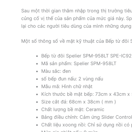
Sau một thời gian thâm nhập trong thị trường tiê
củng cố vị thế của sản phẩm của mức giá này. S
lại cho các người tiêu dùng của mình những dụng 
Một số thông số về mặt kỹ thuật của Bếp từ đôi 
Bếp từ đôi Spelier SPM-958LT SPE-IC9
Mã sản phẩm: Spelier SPM-958LT
Màu sắc: đen
số bếp đun nấu: 2 vùng nấu
Mẫu mã: Hình chữ nhật
Kích thước bề mặt bếp: 73cm x 43cm x
Size cắt đá: 68cm x 38cm ( mm )
Chất lượng bề mặt: Ceramic
Bảng điều chỉnh: Cảm ứng Slider Contro
Chất liệu xoong nồi: Chỉ sử dụng nồi có 