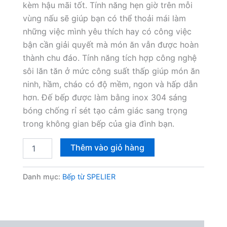
kèm hậu mãi tốt. Tính năng hẹn giờ trên mỗi
vùng nấu sẽ giúp bạn có thể thoải mái làm
những việc mình yêu thích hay có công việc
bận cần giải quyết mà món ăn vẫn được hoàn
thành chu đáo. Tính năng tích hợp công nghệ
sôi lăn tăn ở mức công suất thấp giúp món ăn
ninh, hầm, cháo có độ mềm, ngon và hấp dẫn
hơn. Đế bếp được làm bằng inox 304 sáng
bóng chống rỉ sét tạo cảm giác sang trọng
trong không gian bếp của gia đình bạn.
Bếp
Thêm vào giỏ hàng
từ
đôi
Spelier
Danh mục:
Bếp từ SPELIER
SPM-
958LT
số
lượng