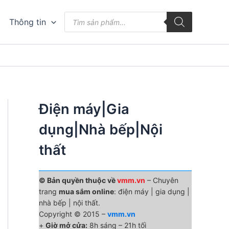
Tìm
Thông tin
kiếm
sản
phẩm
Điện máy|Gia
dụng|Nhà bếp|Nội
thất
© Bản quyền thuộc về
vmm.vn
– Chuyên
trang
mua sắm online
: điện máy | gia dụng |
nhà bếp | nội thất.
Copyright © 2015 –
vmm.vn
+
Giờ mở cửa:
8h sáng – 21h tối