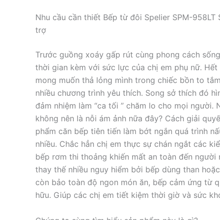
Nhu cầu cần thiết Bếp từ đôi Spelier SPM-958LT
trợ
Trước guồng xoáy gấp rút cùng phong cách sống 
thời gian kèm với sức lực của chị em phụ nữ. Hết
mong muốn thả lỏng mình trong chiếc bồn to tắm
nhiều chương trình yêu thích. Song sở thích đó h
đảm nhiệm làm “ca tối ” chăm lo cho mọi người. 
không nên là nỗi ám ảnh nữa đây? Cách giải quyết
phẩm căn bếp tiên tiến làm bớt ngắn quá trình nấ
nhiều. Chắc hẳn chị em thực sự chán ngắt các kiể
bếp rơm thi thoảng khiến mất an toàn đến người
thay thế nhiều nguy hiểm bởi bếp dùng than hoặ
còn bảo toàn độ ngon món ăn, bếp cảm ứng từ quả
hữu. Giúp các chị em tiết kiệm thời giờ và sức kh