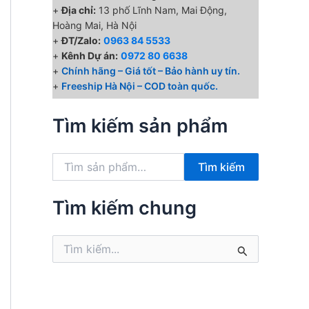
+
Địa chỉ:
13 phố Lĩnh Nam, Mai Động,
Hoàng Mai, Hà Nội
+
ĐT/Zalo:
0963 84 5533
+
Kênh Dự án:
0972 80 6638
+
Chính hãng – Giá tốt – Bảo hành uy tín.
+
Freeship Hà Nội – COD toàn quốc.
Tìm kiếm sản phẩm
T
Tìm kiếm
ì
m
k
Tìm kiếm chung
i
ế
T
m
ì
:
m
k
i