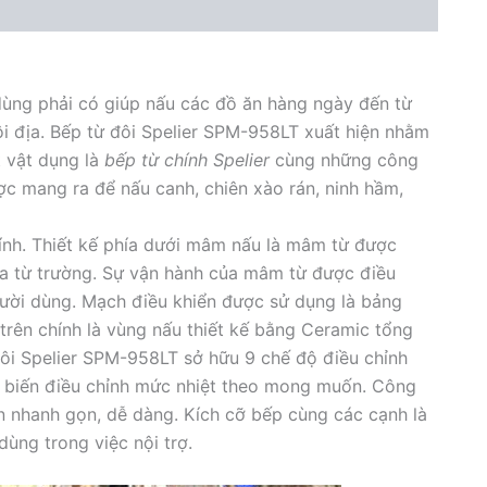
ùng phải có giúp nấu các đồ ăn hàng ngày đến từ
i địa. Bếp từ đôi Spelier SPM-958LT xuất hiện nhằm
 vật dụng là
bếp từ chính Spelier
cùng những công
c mang ra để nấu canh, chiên xào rán, ninh hầm,
ính. Thiết kế phía dưới mâm nấu là mâm từ được
 ra từ trường. Sự vận hành của mâm từ được điều
gười dùng. Mạch điều khiển được sử dụng là bảng
trên chính là vùng nấu thiết kế bằng Ceramic tổng
 đôi Spelier SPM-958LT sở hữu 9 chế độ điều chỉnh
y biến điều chỉnh mức nhiệt theo mong muốn. Công
ên nhanh gọn, dễ dàng. Kích cỡ bếp cùng các cạnh là
ng trong việc nội trợ.