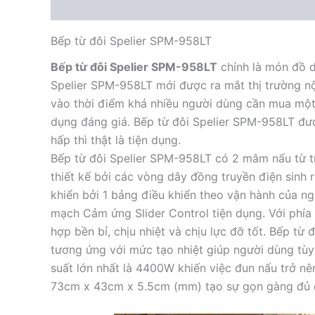
Mô tả
Bếp từ đôi Spelier SPM-958LT
Bếp từ đôi Spelier SPM-958LT
chính là món đồ d
Spelier SPM-958LT mới được ra mắt thị trường nộ
vào thời điểm khá nhiều người dùng cần mua một
dụng đáng giá. Bếp từ đôi Spelier SPM-958LT đượ
hấp thì thật là tiện dụng.
Bếp từ đôi Spelier SPM-958LT có 2 mâm nấu từ t
thiết kế bởi các vòng dây đồng truyền điện sinh
khiển bởi 1 bảng điều khiển theo vận hành của n
mạch Cảm ứng Slider Control tiện dụng. Với phía 
hợp bền bỉ, chịu nhiệt và chịu lực đỡ tốt. Bếp từ
tương ứng với mức tạo nhiệt giúp người dùng tù
suất lớn nhất là 4400W khiến việc đun nấu trở n
73cm x 43cm x 5.5cm (mm) tạo sự gọn gàng đủ dù