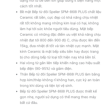
dạng nồi từ bé đến lớn giúp dùng ít điện năng một
cách tốt nhất.
Bề mặt Bếp từ đôi Spelier SPM-868I PLUS chất liệu
Ceramic rất bền, cực đẹp có khả năng chịu nhiệt
rất tốt không mang những kim loại có hại, không
làm hại tới sức khỏe người tiêu dùng. Mặt bếp
Ceramic có những đặc điểm ưu việt khả năng chịu
nhiệt đạt tới 800 đến 900 độ C, chịu được lên đến
15kg, đưa nhiệt đi tốt và tán nhiệt cực mạnh. Mặt
kính Ceramic là mặt bếp siêu bền hay được trang
bị cho dòng bếp từ loại tốt hiện nay khá bền bỉ.
Hai vòng từ gắn liên tiếp khiến nâng cao hiệu suất
bếp điện (90-95%) và giảm điện.
Thân Bếp từ đôi Spelier SPM-868I PLUS làm bằng
hợp kim/thép không rỉ không han, cực kỳ an toàn
trong khi dùng và tiện lợi vệ sinh.
Bếp từ đôi Spelier SPM-868I PLUS được thiết kế
gọn nhẹ, người sử dụng có thể mang theo máy
bất cứ đâu.