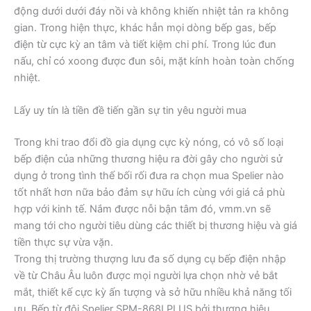
động dưới dưới đáy nồi và không khiến nhiệt tản ra không
gian. Trong hiện thực, khác hẳn mọi dòng bếp gas, bếp
điện từ cực kỳ an tâm và tiết kiệm chi phí. Trong lúc đun
nấu, chỉ có xoong được đun sôi, mặt kính hoàn toàn chống
nhiệt.
Lấy uy tín là tiền đề tiến gần sự tin yêu người mua
Trong khi trao đổi đồ gia dụng cực kỳ nóng, có vô số loại
bếp điện của những thương hiệu ra đời gây cho người sử
dụng ở trong tình thế bối rối đưa ra chọn mua Spelier nào
tốt nhất hơn nữa bảo đảm sự hữu ích cùng với giá cả phù
hợp với kinh tế. Nắm được nỗi bận tâm đó, vmm.vn sẽ
mang tới cho người tiêu dùng các thiết bị thương hiệu và giá
tiền thực sự vừa vặn.
Trong thị trường thượng lưu đa số dụng cụ bếp điện nhập
về từ Châu Âu luôn được mọi người lựa chọn nhờ vẻ bắt
mắt, thiết kế cực kỳ ấn tượng và sở hữu nhiều khả năng tối
ưu. Bếp từ đôi Spelier SPM-868I PLUS bởi thương hiệu