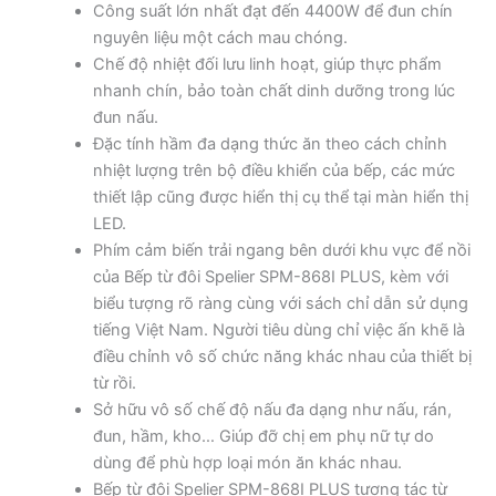
Công suất lớn nhất đạt đến 4400W để đun chín
nguyên liệu một cách mau chóng.
Chế độ nhiệt đối lưu linh hoạt, giúp thực phẩm
nhanh chín, bảo toàn chất dinh dưỡng trong lúc
đun nấu.
Đặc tính hầm đa dạng thức ăn theo cách chỉnh
nhiệt lượng trên bộ điều khiển của bếp, các mức
thiết lập cũng được hiển thị cụ thể tại màn hiển thị
LED.
Phím cảm biến trải ngang bên dưới khu vực để nồi
của Bếp từ đôi Spelier SPM-868I PLUS, kèm với
biểu tượng rõ ràng cùng với sách chỉ dẫn sử dụng
tiếng Việt Nam. Người tiêu dùng chỉ việc ấn khẽ là
điều chỉnh vô số chức năng khác nhau của thiết bị
từ rồi.
Sở hữu vô số chế độ nấu đa dạng như nấu, rán,
đun, hầm, kho… Giúp đỡ chị em phụ nữ tự do
dùng để phù hợp loại món ăn khác nhau.
Bếp từ đôi Spelier SPM-868I PLUS tương tác từ