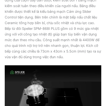
động của cuộn dây dẫn được kiểm soát bởi 1 bảng mạch
kiểm soát tuân theo điều khiển của người nấu. Bảng điều
khiển được thiết kế là kiểu bảng mạch Cảm ứng Slider
Control tiện dụng. Bên trên chính là mặt bếp nấu chất liệu
Ceramic tổng hợp bền bỉ, chịu sốc nhiệt và chịu lực cao.
Bếp từ đôi Spelier SPM-868I PLUS gồm có 9 mức gia nhiệt
ứng với với công tạo nhiệt độ giúp bạn tùy biến vận dụng
mức đun theo nhu cầu. Công suất mạnh nhất là 4400W để
cho quá trình nội trợ trở nên nhanh gọn, thuận lợi. Kích cỡ
bếp cùng các chiều là 73cm x 43cm x 5.5cm (mm) tạo ra sự
vừa vặn đủ dùng trong việc đun nấu.