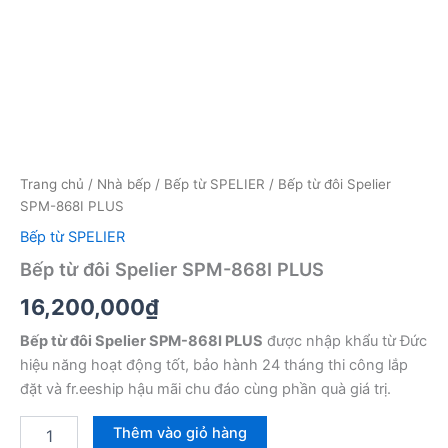
Trang chủ
/
Nhà bếp
/
Bếp từ SPELIER
/ Bếp từ đôi Spelier
SPM-868I PLUS
Bếp từ SPELIER
Bếp từ đôi Spelier SPM-868I PLUS
16,200,000
₫
Bếp từ đôi Spelier SPM-868I PLUS
được nhập khẩu từ Đức
hiệu năng hoạt động tốt, bảo hành 24 tháng thi công lắp
đặt và fr.eeship hậu mãi chu đáo cùng phần quà giá trị.
Bếp
Thêm vào giỏ hàng
từ