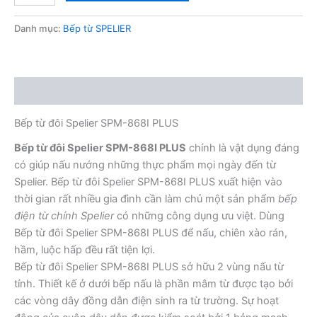
đôi
Spelier
Danh mục:
Bếp từ SPELIER
SPM-
868I
PLUS
số
Mô tả
lượng
Bếp từ đôi Spelier SPM-868I PLUS
Bếp từ đôi Spelier SPM-868I PLUS
chính là vật dụng đáng
có giúp nấu nướng những thực phẩm mọi ngày đến từ
Spelier. Bếp từ đôi Spelier SPM-868I PLUS xuất hiện vào
thời gian rất nhiều gia đình cần làm chủ một sản phẩm
bếp
điện từ chính Spelier
có những công dụng ưu việt. Dùng
Bếp từ đôi Spelier SPM-868I PLUS để nấu, chiên xào rán,
hầm, luộc hấp đều rất tiện lợi.
Bếp từ đôi Spelier SPM-868I PLUS sở hữu 2 vùng nấu từ
tính. Thiết kế ở dưới bếp nấu là phần mâm từ được tạo bởi
các vòng dây đồng dẫn điện sinh ra từ trường. Sự hoạt