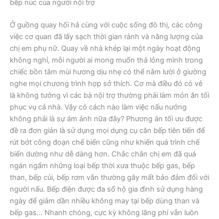
bếp núc của người nội trợ
Ở guồng quay hối hả cùng với cuộc sống đô thị, các công
việc cơ quan đã lấy sạch thời gian rảnh và năng lượng của
chị em phụ nữ. Quay về nhà khép lại một ngày hoạt động
không nghỉ, mỗi người ai mong muốn thả lỏng mình trong
chiếc bồn tắm mùi hương dịu nhẹ có thể nằm lười ở giường
nghe mọi chương trình hợp sở thích. Cơ mà điều đó có vẻ
là không tưởng vì các bà nội trợ thường phải làm món ăn tối
phục vụ cả nhà. Vậy có cách nào làm việc nấu nướng
không phải là sự ám ảnh nữa đây? Phương án tối ưu được
đề ra đơn giản là sử dụng mọi dụng cụ căn bếp tiên tiến để
rút bớt công đoạn chế biến cũng như khiến quá trình chế
biến dường như dễ dàng hơn. Chắc chắn chị em đã quá
ngán ngẩm những loại bếp thời xưa thuộc bếp gas, bếp
than, bếp củi, bếp rơm vẫn thường gây mất bảo đảm đối với
người nấu. Bếp điện được đa số hộ gia đình sử dụng hàng
ngày để giảm dần nhiều không may tại bếp dùng than và
bếp gas… Nhanh chóng, cực kỳ không lãng phí vẫn luôn