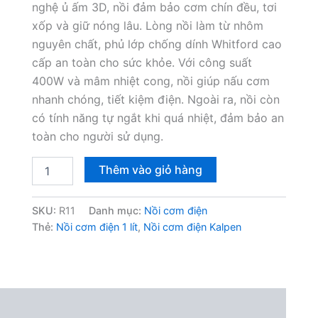
nghệ ủ ấm 3D, nồi đảm bảo cơm chín đều, tơi
xốp và giữ nóng lâu. Lòng nồi làm từ nhôm
nguyên chất, phủ lớp chống dính Whitford cao
cấp an toàn cho sức khỏe. Với công suất
400W và mâm nhiệt cong, nồi giúp nấu cơm
nhanh chóng, tiết kiệm điện. Ngoài ra, nồi còn
có tính năng tự ngắt khi quá nhiệt, đảm bảo an
toàn cho người sử dụng.
Nồi
Thêm vào giỏ hàng
cơm
điện
cao
SKU:
R11
Danh mục:
Nồi cơm điện
cấp
Thẻ:
Nồi cơm điện 1 lít
,
Nồi cơm điện Kalpen
Kalpen
R11
1L
số
lượng