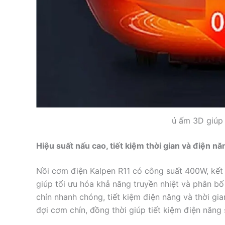
ủ ấm 3D giúp
Hiệu suất nấu cao, tiết kiệm thời gian và điện nă
Nồi cơm điện Kalpen R11 có công suất 400W, kết 
giúp tối ưu hóa khả năng truyền nhiệt và phân bố
chín nhanh chóng, tiết kiệm điện năng và thời gi
đợi cơm chín, đồng thời giúp tiết kiệm điện năng