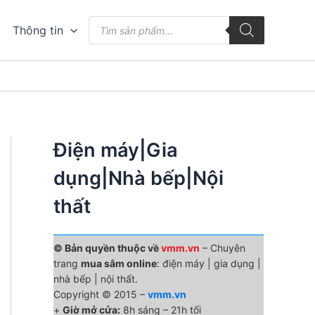
Tìm
Thông tin
kiếm
sản
phẩm
Điện máy|Gia
dụng|Nhà bếp|Nội
thất
© Bản quyền thuộc về
vmm.vn
– Chuyên
trang
mua sắm online
: điện máy | gia dụng |
nhà bếp | nội thất.
Copyright © 2015 –
vmm.vn
+
Giờ mở cửa:
8h sáng – 21h tối