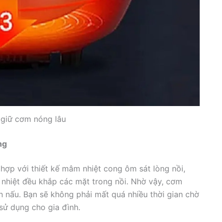
 giữ cơm nóng lâu
ng
hợp với thiết kế mâm nhiệt cong ôm sát lòng nồi,
 nhiệt đều khắp các mặt trong nồi. Nhờ vậy, cơm
an nấu. Bạn sẽ không phải mất quá nhiều thời gian chờ
 sử dụng cho gia đình.