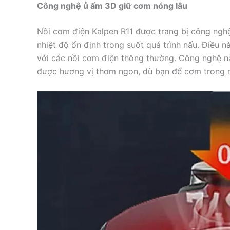
Công nghệ ủ ấm 3D giữ cơm nóng lâu
Nồi cơm điện Kalpen R11 được trang bị công nghệ 
nhiệt độ ổn định trong suốt quá trình nấu. Điều n
với các nồi cơm điện thông thường. Công nghệ 
được hương vị thơm ngon, dù bạn để cơm trong n