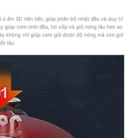
ủ ấm 3D tiên tiến, giúp phân bố nhiệt đều và duy trì
ày giúp cơm chín đều, tơi xốp và giữ nóng lâu hơn so
này không chỉ giúp cơm giữ được độ nóng mà còn giữ
ồi lâu.