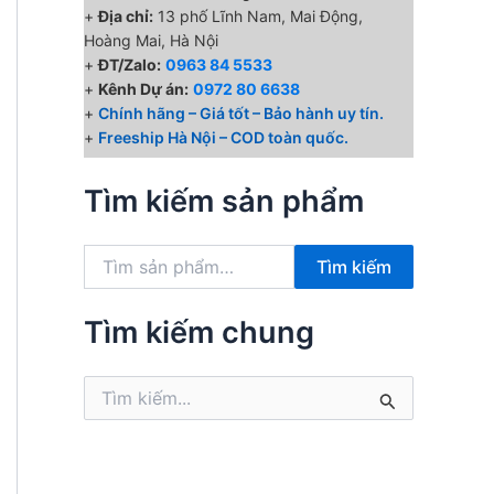
+
Địa chỉ:
13 phố Lĩnh Nam, Mai Động,
Hoàng Mai, Hà Nội
+
ĐT/Zalo:
0963 84 5533
+
Kênh Dự án:
0972 80 6638
+
Chính hãng – Giá tốt – Bảo hành uy tín.
+
Freeship Hà Nội – COD toàn quốc.
Tìm kiếm sản phẩm
T
Tìm kiếm
ì
m
k
Tìm kiếm chung
i
ế
T
m
ì
:
m
k
i