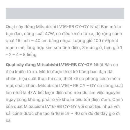
CY-
GY
Mô tả
Nhật
Bản
Quạt cây đứng Mitsubishi LV16-RB CY-GY Nhật Bản mô tơ
số
lượng
bạc đạn, công suất 47W, có điều khiển từ xa, độ rộng cánh
quạt 16 inch ~ 40 cm bằng nhựa. Lượng gió 100 m³/phút
mạnh mẽ, lồng hợp kim sơn tĩnh điện, 3 mức gió, hẹn giờ 1
– 2 – 4 – 8 tiếng
Quạt cây đứng Mitsubishi LV16-RB CY-GY
Nhật Bản có
điều khiển từ xa. Mô tơ được thiết kế bằng bạc đạn dã
chiến, hiệu suất thực thi cao, thiết kế có phong cách mềm
mại, chắc chắn. Mitsubishi LV16 – RB CY – GY có công suất
lớn nhất là 47W tiết kiệm điện cho nên dù làm việc nguyên
ngày cũng không phải lo về khoản tiêu tốn điện đóm. Cánh
của quạt Mitsubishi LV16-RB CY-GY với chất liệu nhựa với
sải cánh được chế tạo là 16 inch ~ 40 cm đủ để đẩy gió đi
xa.