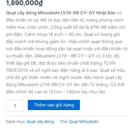
1,890,000
₫
Quạt cây đứng Mitsubishi LV16-RB CY-GY Nhật Bản
có
điều khiển từ xa. Mô tơ bạc đạn bền bỉ, mang phong cách
mềm mại, chắc chắn. Công suất tối đa là 47W tiết kiệm chi
phí điện. Cánh nhựa 16 inch ~ 40 cm. Quạt có lượng gió
đẩy mạnh mẽ nhưng giảm ồn. Hiệu chỉnh quạt thông qua
nút điều khiển hoạt động sẵn tại quạt hoặc với điều khiển từ
xa thuận tiện.
Mitsubishi LV16 – RB CY – GY
có 3 tốc độ,
thiết lập giờ tắt, đạt được tiêu chuẩn chất lượng TCVN
7826:2015 và số ngôi sao điện năng là 5 sao. Quạt sở hữu
chế độ gió thiên nhiên và night mode. Bảo hành quạt cây
đứng Mitsubishi LV16-RB CY-GY lên đến 12 tháng. Có thể
điều chỉnh độ cao từ 121cm – 140cm tùy nhu cầu
Quạt
Thêm vào giỏ hàng
cây
đứng
Mitsubishi
Danh mục:
Quạt cây đứng
Thẻ:
Quạt Mitsubishi
LV16-
RB