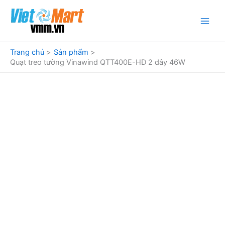
Nhảy
tới
nội
dung
Trang chủ
Sản phẩm
Quạt treo tường Vinawind QTT400E-HĐ 2 dây 46W