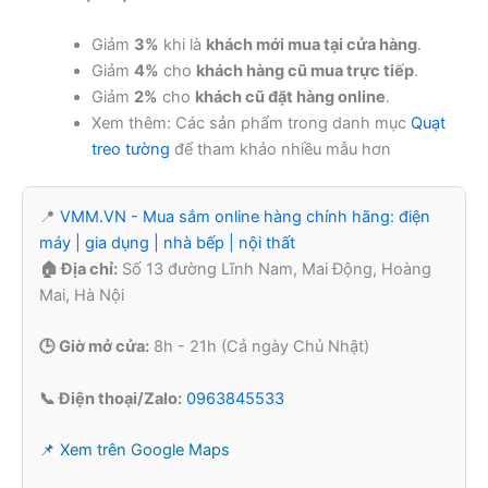
Giảm
3%
khi là
khách mới mua tại cửa hàng
.
Giảm
4%
cho
khách hàng cũ mua trực tiếp
.
Giảm
2%
cho
khách cũ đặt hàng online
.
Xem thêm: Các sản phẩm trong danh mục
Quạt
treo tường
để tham khảo nhiều mẫu hơn
📍
VMM.VN - Mua sắm online hàng chính hãng: điện
máy | gia dụng | nhà bếp | nội thất
🏠 Địa chỉ:
Số 13 đường Lĩnh Nam, Mai Động, Hoàng
Mai, Hà Nội
🕒 Giờ mở cửa:
8h - 21h (Cả ngày Chủ Nhật)
📞 Điện thoại/Zalo:
0963845533
📌 Xem trên Google Maps