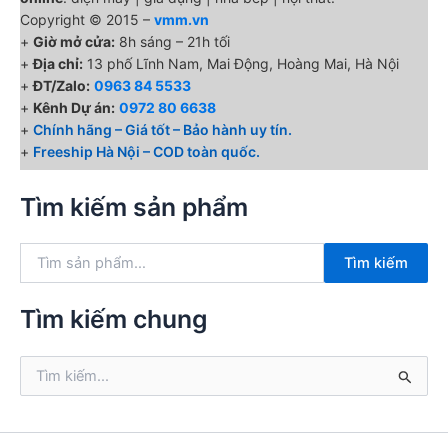
Copyright © 2015 –
vmm.vn
+
Giờ mở cửa:
8h sáng – 21h tối
+
Địa chỉ:
13 phố Lĩnh Nam, Mai Động, Hoàng Mai, Hà Nội
+
ĐT/Zalo:
0963 84 5533
+
Kênh Dự án:
0972 80 6638
+
Chính hãng – Giá tốt – Bảo hành uy tín.
+
Freeship Hà Nội – COD toàn quốc.
Tìm kiếm sản phẩm
T
Tìm kiếm
ì
m
k
Tìm kiếm chung
i
ế
T
m
ì
:
m
k
i