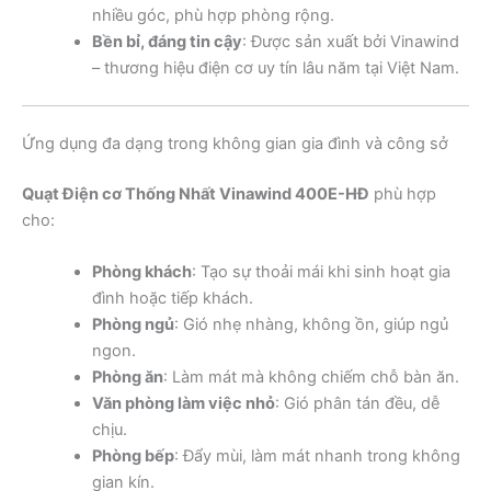
nhiều góc, phù hợp phòng rộng.
Bền bỉ, đáng tin cậy
: Được sản xuất bởi Vinawind
– thương hiệu điện cơ uy tín lâu năm tại Việt Nam.
Ứng dụng đa dạng trong không gian gia đình và công sở
Quạt Điện cơ Thống Nhất Vinawind 400E-HĐ
phù hợp
cho:
Phòng khách
: Tạo sự thoải mái khi sinh hoạt gia
đình hoặc tiếp khách.
Phòng ngủ
: Gió nhẹ nhàng, không ồn, giúp ngủ
ngon.
Phòng ăn
: Làm mát mà không chiếm chỗ bàn ăn.
Văn phòng làm việc nhỏ
: Gió phân tán đều, dễ
chịu.
Phòng bếp
: Đẩy mùi, làm mát nhanh trong không
gian kín.