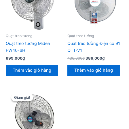
Quạt treo tường
Quạt treo tường
Quạt treo tường Midea
Quạt treo tường Điện cơ 91
FW40-6H
QTT-V1
Giá
Giá
699,000
₫
436,000
₫
386,000
₫
gốc
hiện
là:
tại
Thêm vào giỏ hàng
Thêm vào giỏ hàng
436,000₫.
là:
386,000₫.
Giảm giá!
Giảm giá!