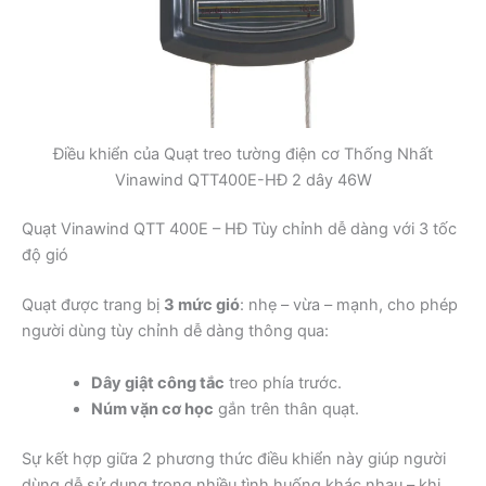
Điều khiển của Quạt treo tường điện cơ Thống Nhất
Vinawind QTT400E-HĐ 2 dây 46W
Quạt Vinawind QTT 400E – HĐ Tùy chỉnh dễ dàng với 3 tốc
độ gió
Quạt được trang bị
3 mức gió
: nhẹ – vừa – mạnh, cho phép
người dùng tùy chỉnh dễ dàng thông qua:
Dây giật công tắc
treo phía trước.
Núm vặn cơ học
gắn trên thân quạt.
Sự kết hợp giữa 2 phương thức điều khiển này giúp người
dùng dễ sử dụng trong nhiều tình huống khác nhau – khi