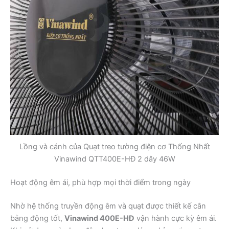
Lồng và cánh của Quạt treo tường điện cơ Thống Nhất
Vinawind QTT400E-HĐ 2 dây 46W
Hoạt động êm ái, phù hợp mọi thời điểm trong ngày
Nhờ hệ thống truyền động êm và quạt được thiết kế cân
bằng động tốt,
Vinawind 400E-HĐ
vận hành cực kỳ êm ái.