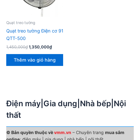
Quạt treo tường
Quạt treo tường Điện cơ 91
QTT-500
Giá
Giá
1,450,000
₫
1,350,000
₫
gốc
hiện
là:
tại
Thêm vào giỏ hàng
1,450,000₫.
là:
1,350,000₫.
Điện máy|Gia dụng|Nhà bếp|Nội
thất
© Bản quyền thuộc về
vmm.vn
– Chuyên trang
mua sắm
online
: điện máy | gia dụng | nhà bếp | nội thất.