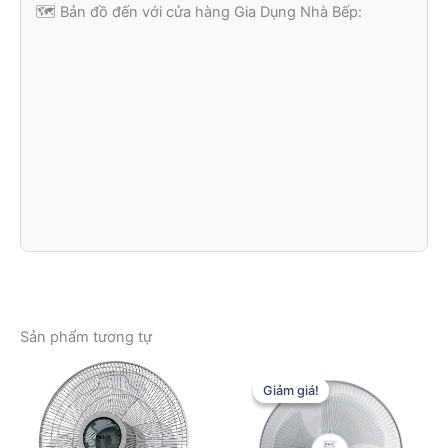
🗺️ Bản đồ đến với cửa hàng Gia Dụng Nhà Bếp:
Sản phẩm tương tự
Giảm giá!
Giảm giá!