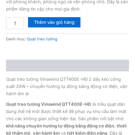
với phòng khách, phòng ngủ và văn phòng nhỏ. Đây là sản
phẩm đáng tin cậy cho mọi gia đình.
Quạt
Thêm vào giỏ hàng
treo
tường
Vinawind
Danh mục:
Quạt treo tường
QTT400E-
HĐ
2
dây
Mô tả
46W
số
Quạt treo tường Vinawind QTT400E-HĐ 2 dây kéo công
lượng
suất 26W – chuyển hướng tự động bằng động cơ điện, vận
hành êm ái
Quạt treo tường Vinawind QTT400E-HĐ
là mẫu quạt dân
dụng thế hệ mới được thiết kế để phục vụ nhu cầu làm mát
cho các không gian sống hiện đại. Sản phẩm nổi bật nhờ
khả năng chuyển hướng tự động bằng động cơ điện
,
thiết
kế thẩm mỹ
,
vận hành êm
và
tiết kiệm điện năng
. Đây là