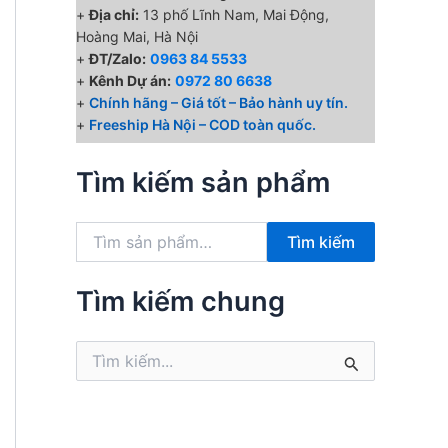
+
Địa chỉ:
13 phố Lĩnh Nam, Mai Động,
Hoàng Mai, Hà Nội
+
ĐT/Zalo:
0963 84 5533
.
+
Kênh Dự án:
0972 80 6638
+
Chính hãng – Giá tốt – Bảo hành uy tín.
+
Freeship Hà Nội – COD toàn quốc.
Tìm kiếm sản phẩm
T
Tìm kiếm
ì
m
k
Tìm kiếm chung
i
ế
T
m
ì
:
m
k
i