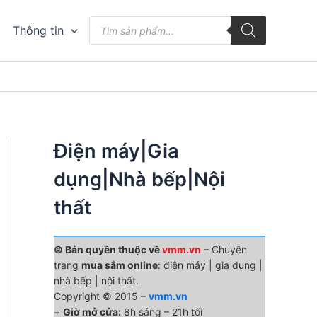
Tìm
Thông tin
kiếm
sản
phẩm
Điện máy|Gia
dụng|Nhà bếp|Nội
thất
© Bản quyền thuộc về
vmm.vn
– Chuyên
trang
mua sắm online
: điện máy | gia dụng |
nhà bếp | nội thất.
Copyright © 2015 –
vmm.vn
+
Giờ mở cửa:
8h sáng – 21h tối