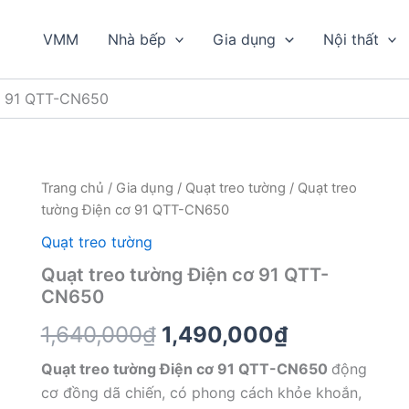
VMM
Nhà bếp
Gia dụng
Nội thất
cơ 91 QTT-CN650
Trang chủ
/
Gia dụng
/
Quạt treo tường
/ Quạt treo
tường Điện cơ 91 QTT-CN650
Quạt treo tường
Quạt treo tường Điện cơ 91 QTT-
CN650
Giá
Giá
1,640,000
₫
1,490,000
₫
gốc
hiện
Quạt treo tường Điện cơ 91 QTT-CN650
động
cơ đồng dã chiến, có phong cách khỏe khoắn,
là:
tại