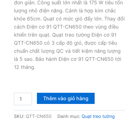
đơn giản. Công suất lớn nhất là 175 W tiêu tốn
1,640,000₫.
là:
lượng nhỏ điện năng. Cánh là hợp kim chắc
khỏe 65cm. Quạt có mức gió đẩy lớn. Thay đổi
1,490,000₫
cách Điện cơ 91 QTT-CN650 theo vùng điều
khiển trên quạt. Quạt treo tường Điện cơ 91
QTT-CN650 có 3 cấp độ gió, được cấp tiêu
chuẩn chất lượng QC và tiết kiệm năng lượng
là 5 sao. Bảo hành Điện cơ 91 QTT-CN650 tới
12 tháng.
Quạt
Thêm vào giỏ hàng
treo
tường
Điện
SKU:
QTT-CN650
Danh mục:
Quạt treo tường
cơ
91
QTT-
CN650