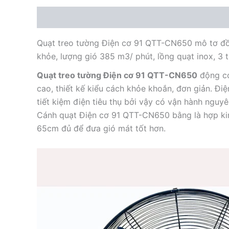
Mô tả
Quạt treo tường Điện cơ 91 QTT-CN650 mô tơ đồ
khỏe, lượng gió 385 m3/ phút, lồng quạt inox, 3 t
Quạt treo tường Điện cơ 91 QTT-CN650
động cơ
cao, thiết kế kiểu cách khỏe khoắn, đơn giản. Đ
tiết kiệm điện tiêu thụ bởi vậy có vận hành ngu
Cánh quạt Điện cơ 91 QTT-CN650 bằng là hợp kim
65cm đủ để đưa gió mát tốt hơn.