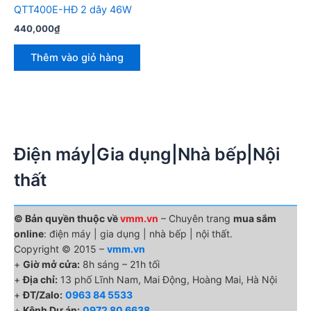
QTT400E-HĐ 2 dây 46W
440,000
₫
Thêm vào giỏ hàng
Điện máy|Gia dụng|Nhà bếp|Nội
thất
© Bản quyền thuộc về
vmm.vn
– Chuyên trang
mua sắm
online
: điện máy | gia dụng | nhà bếp | nội thất.
Copyright © 2015 –
vmm.vn
+
Giờ mở cửa:
8h sáng – 21h tối
+
Địa chỉ:
13 phố Lĩnh Nam, Mai Động, Hoàng Mai, Hà Nội
+
ĐT/Zalo:
0963 84 5533
+
Kênh Dự án:
0972 80 6638