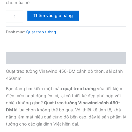
cho mùa hè.
Quạt
Thêm vào giỏ hàng
treo
tường
Vinawind
Danh mục:
Quạt treo tường
450-
ĐM
cánh
đỏ
Mô tả
số
lượng
Quạt treo tường Vinawind 450-ĐM cánh đỏ thon, sải cánh
450mm
Bạn đang tìm kiếm một mẫu
quạt treo tường
vừa tiết kiệm
điện, vừa hoạt động êm ái, lại có thiết kế đẹp phù hợp với
nhiều không gian?
Quạt treo tường Vinawind cánh 450-
ĐM
là lựa chọn không thể bỏ qua. Với thiết kế tinh tế, khả
năng làm mát hiệu quả cùng độ bền cao, đây là sản phẩm lý
tưởng cho các gia đình Việt hiện đại.