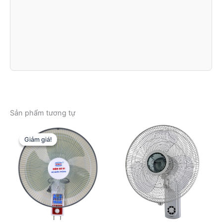
Sản phẩm tương tự
Giảm giá!
Giảm giá!