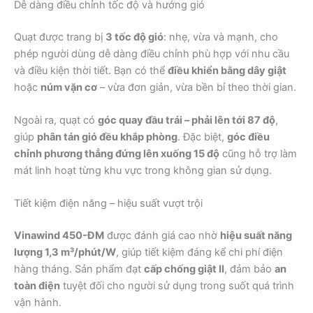
Dễ dàng điều chỉnh tốc độ và hướng gió
Quạt được trang bị
3 tốc độ gió
: nhẹ, vừa và mạnh, cho
phép người dùng dễ dàng điều chỉnh phù hợp với nhu cầu
và điều kiện thời tiết. Bạn có thể
điều khiển bằng dây giật
hoặc
núm vặn cơ
– vừa đơn giản, vừa bền bỉ theo thời gian.
Ngoài ra, quạt có
góc quay đầu trái – phải lên tới 87 độ
,
giúp
phân tán gió đều khắp phòng
. Đặc biệt,
góc điều
chỉnh phương thẳng đứng lên xuống 15 độ
cũng hỗ trợ làm
mát linh hoạt từng khu vực trong không gian sử dụng.
Tiết kiệm điện năng – hiệu suất vượt trội
Vinawind 450-ĐM
được đánh giá cao nhờ
hiệu suất năng
lượng 1,3 m³/phút/W
, giúp tiết kiệm đáng kể chi phí điện
hàng tháng. Sản phẩm đạt
cấp chống giật II
, đảm bảo
an
toàn điện
tuyệt đối cho người sử dụng trong suốt quá trình
vận hành.