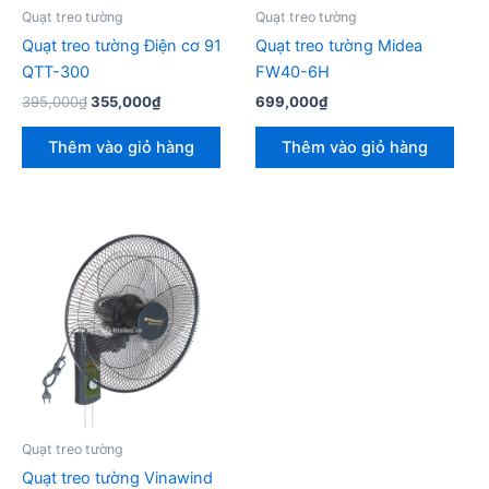
Quạt treo tường
Quạt treo tường
Quạt treo tường Điện cơ 91
Quạt treo tường Midea
QTT-300
FW40-6H
Giá
Giá
395,000
₫
355,000
₫
699,000
₫
gốc
hiện
là:
tại
Thêm vào giỏ hàng
Thêm vào giỏ hàng
395,000₫.
là:
355,000₫.
Quạt treo tường
Quạt treo tường Vinawind