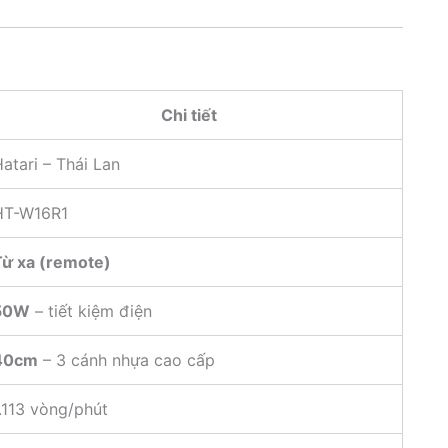
Chi tiết
atari – Thái Lan
HT-W16R1
Từ xa (remote)
50W
– tiết kiệm điện
40cm
– 3 cánh nhựa cao cấp
.113 vòng/phút