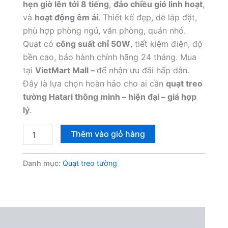
hẹn giờ lên tới 8 tiếng
,
đảo chiều gió linh hoạt
,
và
hoạt động êm ái
. Thiết kế đẹp, dễ lắp đặt,
phù hợp phòng ngủ, văn phòng, quán nhỏ.
Quạt có
công suất chỉ 50W
, tiết kiệm điện, độ
bền cao, bảo hành chính hãng 24 tháng. Mua
tại
VietMart Mall –
để nhận ưu đãi hấp dẫn.
Đây là lựa chọn hoàn hảo cho ai cần
quạt treo
tường Hatari thông minh – hiện đại – giá hợp
lý
.
Quạt
Thêm vào giỏ hàng
Treo
Tường
Hatari
Danh mục:
Quạt treo tường
HT-
W16R1
Thái
Lan
50W
số