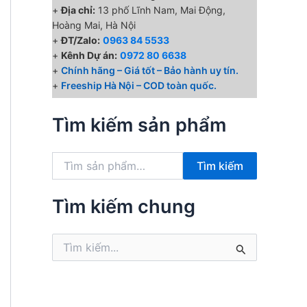
+
Địa chỉ:
13 phố Lĩnh Nam, Mai Động,
Hoàng Mai, Hà Nội
+
ĐT/Zalo:
0963 84 5533
+
Kênh Dự án:
0972 80 6638
+
Chính hãng – Giá tốt – Bảo hành uy tín.
+
Freeship Hà Nội – COD toàn quốc.
Tìm kiếm sản phẩm
T
Tìm kiếm
ì
m
k
Tìm kiếm chung
i
ế
T
m
ì
:
m
k
i