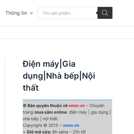
Tìm
Thông tin
kiếm
sản
phẩm
Điện máy|Gia
dụng|Nhà bếp|Nội
thất
© Bản quyền thuộc về
vmm.vn
– Chuyên
trang
mua sắm online
: điện máy | gia dụng |
nhà bếp | nội thất.
Copyright © 2015 –
vmm.vn
+
Giờ mở cửa:
8h sáng – 21h tối