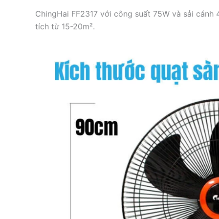
ChingHai FF2317 với công suất 75W và sải cánh 4
tích từ 15-20m².