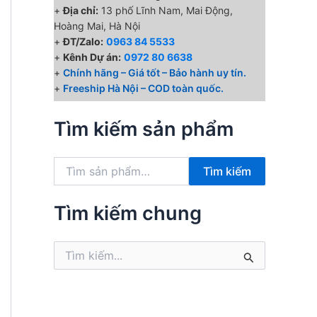
+
Địa chỉ:
13 phố Lĩnh Nam, Mai Động,
Hoàng Mai, Hà Nội
+
ĐT/Zalo:
0963 84 5533
+
Kênh Dự án:
0972 80 6638
+
Chính hãng – Giá tốt – Bảo hành uy tín.
+
Freeship Hà Nội – COD toàn quốc.
Tìm kiếm sản phẩm
T
Tìm kiếm
ì
m
k
Tìm kiếm chung
i
ế
T
m
ì
:
m
k
i