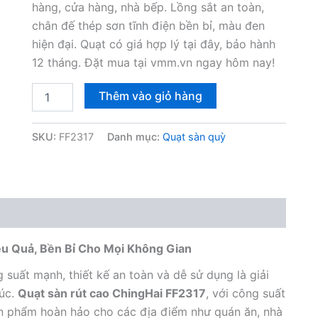
hàng, cửa hàng, nhà bếp. Lồng sắt an toàn,
chân đế thép sơn tĩnh điện bền bỉ, màu đen
hiện đại. Quạt có giá hợp lý tại đây, bảo hành
12 tháng. Đặt mua tại vmm.vn ngay hôm nay!
Quạt
Thêm vào giỏ hàng
Sàn
rút
cao
SKU:
FF2317
Danh mục:
Quạt sàn quỳ
ChingHai
FF2317
số
lượng
ệu Quả, Bền Bỉ Cho Mọi Không Gian
 suất mạnh, thiết kế an toàn và dễ sử dụng là giải
đúc.
Quạt sàn rút cao ChingHai FF2317
, với công suất
ản phẩm hoàn hảo cho các địa điểm như quán ăn, nhà