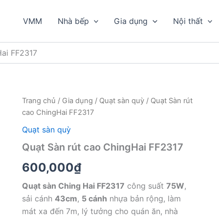
VMM
Nhà bếp
Gia dụng
Nội thất
Hai FF2317
Trang chủ
/
Gia dụng
/
Quạt sàn quỳ
/ Quạt Sàn rút
cao ChingHai FF2317
Quạt sàn quỳ
Quạt Sàn rút cao ChingHai FF2317
600,000
₫
Quạt sàn Ching Hai FF2317
công suất
75W
,
sải cánh
43cm
,
5 cánh
nhựa bản rộng, làm
mát xa đến 7m, lý tưởng cho quán ăn, nhà