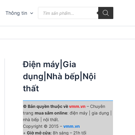
Tìm
Thông tin
kiếm
sản
phẩm
Điện máy|Gia
dụng|Nhà bếp|Nội
thất
© Bản quyền thuộc về
vmm.vn
– Chuyên
trang
mua sắm online
: điện máy | gia dụng |
nhà bếp | nội thất.
Copyright © 2015 –
vmm.vn
+
Giờ mở cửa:
8h sáng – 21h tối