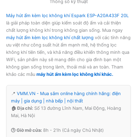
Thông số kỹ thuật
Máy hút ẩm kèm lọc không khí Espark ESP-A20A433F 20L
là giải pháp toàn diện giúp kiểm soát độ ẩm và cải thiện
chất lượng không khí trong không gian sống. Mua ngay
máy hút ẩm kèm lọc không khí chất lượng
với các tính năng
ưu việt như công suất hút ẩm mạnh mẽ, hệ thống lọc
không khí tiên tiến, và khả năng điều khiển thông minh qua
WiFi, sản phẩm này sẽ mang đến cho gia đình bạn một
không gian sống trong lành, thoải mái và an toàn. Tham
khảo các mẫu
máy hút ẩm kèm lọc không khí khác.
📍
VMM.VN - Mua sắm online hàng chính hãng: điện
máy | gia dụng | nhà bếp | nội thất
🏠 Địa chỉ:
Số 13 đường Lĩnh Nam, Mai Động, Hoàng
Mai, Hà Nội
🕒 Giờ mở cửa:
8h - 21h (Cả ngày Chủ Nhật)