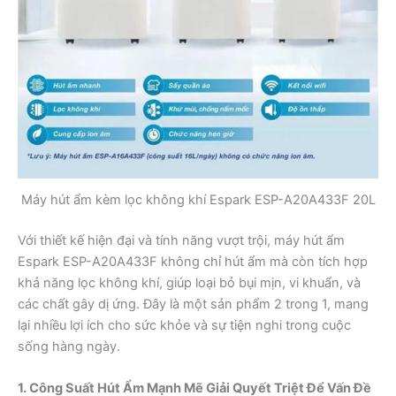
Máy hút ẩm kèm lọc không khí Espark ESP-A20A433F 20L
Với thiết kế hiện đại và tính năng vượt trội, máy hút ẩm
Espark ESP-A20A433F không chỉ hút ẩm mà còn tích hợp
khả năng lọc không khí, giúp loại bỏ bụi mịn, vi khuẩn, và
các chất gây dị ứng. Đây là một sản phẩm 2 trong 1, mang
lại nhiều lợi ích cho sức khỏe và sự tiện nghi trong cuộc
sống hàng ngày.
1. Công Suất Hút Ẩm Mạnh Mẽ Giải Quyết Triệt Để Vấn Đề