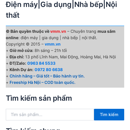
Điện máy|Gia dụng|Nhà bếp|Nội
thất
© Bản quyền thuộc về
vmm.vn
– Chuyên trang
mua sắm
online
: điện máy | gia dụng | nhà bếp | nội thất.
Copyright © 2015 –
vmm.vn
+
Giờ mở cửa:
8h sáng – 21h tối
+
Địa chỉ:
13 phố Lĩnh Nam, Mai Động, Hoàng Mai, Hà Nội
+
ĐT/Zalo:
0963 84 5533
+
Kênh Dự án:
0972 80 6638
+
Chính hãng – Giá tốt – Bảo hành uy tín.
+
Freeship Hà Nội – COD toàn quốc.
Tìm kiếm sản phẩm
T
Tìm kiếm
ì
m
k