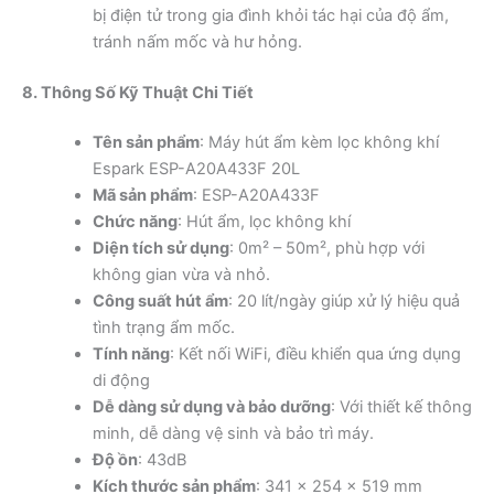
bị điện tử trong gia đình khỏi tác hại của độ ẩm,
tránh nấm mốc và hư hỏng.
8. Thông Số Kỹ Thuật Chi Tiết
Tên sản phẩm
: Máy hút ẩm kèm lọc không khí
Espark ESP-A20A433F 20L
Mã sản phẩm
: ESP-A20A433F
Chức năng
: Hút ẩm, lọc không khí
Diện tích sử dụng
: 0m² – 50m², phù hợp với
không gian vừa và nhỏ.
Công suất hút ẩm
: 20 lít/ngày giúp xử lý hiệu quả
tình trạng ẩm mốc.
Tính năng
: Kết nối WiFi, điều khiển qua ứng dụng
di động
Dễ dàng sử dụng và bảo dưỡng
: Với thiết kế thông
minh, dễ dàng vệ sinh và bảo trì máy.
Độ ồn
: 43dB
Kích thước sản phẩm
: 341 x 254 x 519 mm