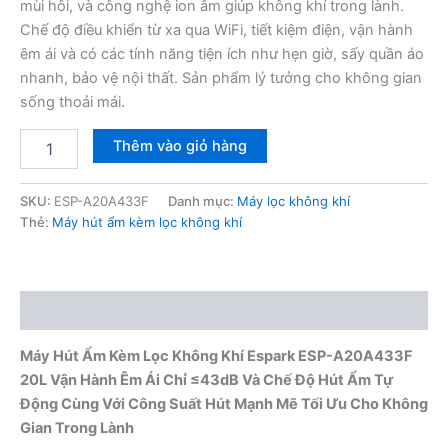
mùi hôi, và công nghệ ion âm giúp không khí trong lành.
Chế độ điều khiển từ xa qua WiFi, tiết kiệm điện, vận hành
êm ái và có các tính năng tiện ích như hẹn giờ, sấy quần áo
nhanh, bảo vệ nội thất. Sản phẩm lý tưởng cho không gian
sống thoải mái.
Máy
Thêm vào giỏ hàng
hút
ẩm
kèm
SKU:
ESP-A20A433F
Danh mục:
Máy lọc không khí
lọc
Thẻ:
Máy hút ẩm kèm lọc không khí
không
khí
Espark
ESP-
Mô tả
A20A433F
20L
Máy Hút Ẩm Kèm Lọc Không Khí Espark ESP-A20A433F
số
lượng
20L Vận Hành Êm Ái Chỉ ≤43dB Và Chế Độ Hút Ẩm Tự
Động Cùng Với Công Suất Hút Mạnh Mẽ Tối Ưu Cho Không
Gian Trong Lành