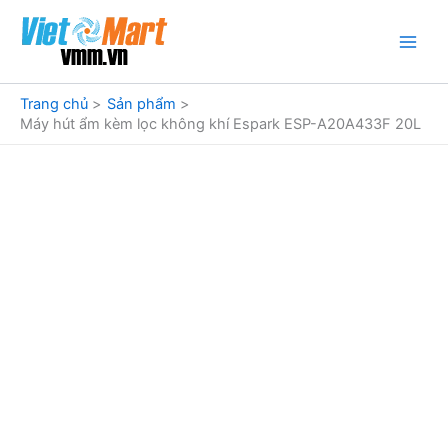
Nhảy
tới
nội
dung
Trang chủ
Sản phẩm
Máy hút ẩm kèm lọc không khí Espark ESP-A20A433F 20L