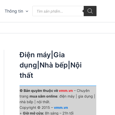
Tìm
Thông tin
kiếm
sản
phẩm
Điện máy|Gia
dụng|Nhà bếp|Nội
thất
© Bản quyền thuộc về
vmm.vn
– Chuyên
trang
mua sắm online
: điện máy | gia dụng |
nhà bếp | nội thất.
Copyright © 2015 –
vmm.vn
+
Giờ mở cửa:
8h sáng – 21h tối