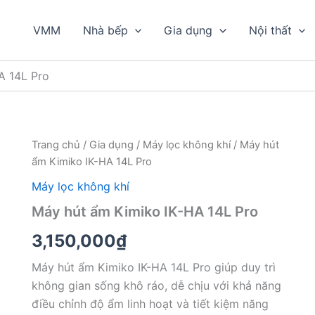
VMM
Nhà bếp
Gia dụng
Nội thất
A 14L Pro
Trang chủ
/
Gia dụng
/
Máy lọc không khí
/ Máy hút
ẩm Kimiko IK-HA 14L Pro
Máy lọc không khí
Máy hút ẩm Kimiko IK-HA 14L Pro
3,150,000
₫
Máy hút ẩm Kimiko IK-HA 14L Pro giúp duy trì
không gian sống khô ráo, dễ chịu với khả năng
điều chỉnh độ ẩm linh hoạt và tiết kiệm năng