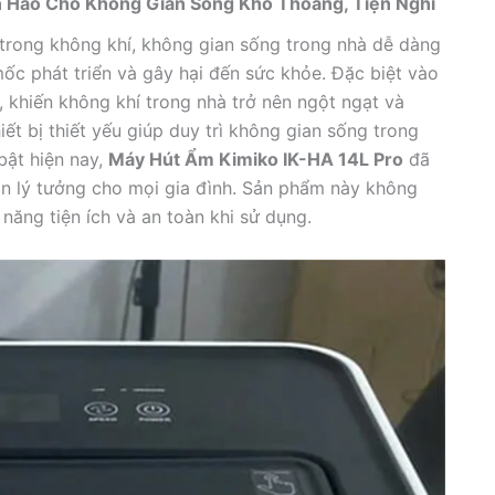
àn Hảo Cho Không Gian Sống Khô Thoáng, Tiện Nghi
 trong không khí, không gian sống trong nhà dễ dàng
mốc phát triển và gây hại đến sức khỏe. Đặc biệt vào
khiến không khí trong nhà trở nên ngột ngạt và
iết bị thiết yếu giúp duy trì không gian sống trong
bật hiện nay,
Máy Hút Ẩm Kimiko IK-HA 14L Pro
đã
họn lý tưởng cho mọi gia đình. Sản phẩm này không
ăng tiện ích và an toàn khi sử dụng.