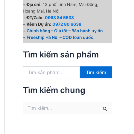
+
Địa chỉ:
13 phố Lĩnh Nam, Mai Động,
Hoàng Mai, Hà Nội
+
ĐT/Zalo:
0963 84 5533
+
Kênh Dự án:
0972 80 6638
+
Chính hãng – Giá tốt – Bảo hành uy tín.
+
Freeship Hà Nội – COD toàn quốc.
Tìm kiếm sản phẩm
T
Tìm kiếm
ì
m
k
Tìm kiếm chung
i
ế
T
m
ì
:
m
k
i