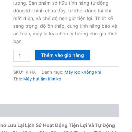
lượng. Sản phẩm sở hữu tính năng tự động
dừng khi bình chứa đầy, tự khởi động lại khi
mất điện, và chế độ hẹn giờ tiện lợi. Thiết kế
sang trọng, độ ồn thấp, cùng tính năng bảo vệ
an toàn, máy là lựa chọn lý tưởng cho gia đình
bạn.
Máy
Thêm vào giỏ hàng
hút
ẩm
Kimiko
SKU:
IK-HA
Danh mục:
Máy lọc không khí
IK-
Thẻ:
Máy hút ẩm Kimiko
HA
14L
Pro
số
lượng
hớ Lưu Lại Lịch Sử Hoạt Động Tiện Lợi Và Tự Động