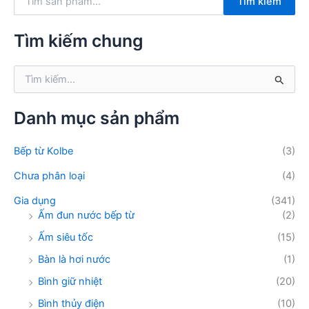
Tìm kiếm
ì
m
k
Tìm kiếm chung
i
ế
T
m
ì
:
m
k
Danh mục sản phẩm
i
ế
Bếp từ Kolbe
(3)
m
:
Chưa phân loại
(4)
Gia dụng
(341)
Ấm đun nước bếp từ
(2)
Ấm siêu tốc
(15)
Bàn là hơi nước
(1)
Bình giữ nhiệt
(20)
Bình thủy điện
(10)