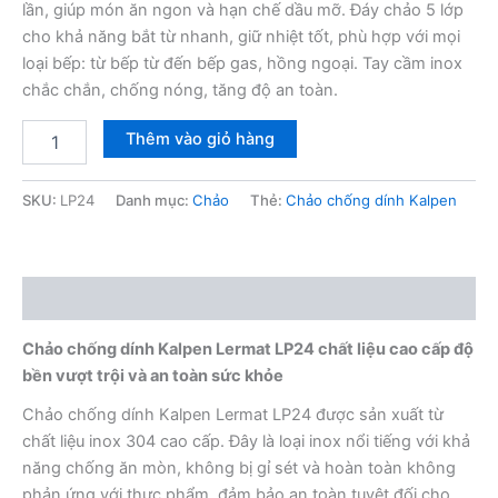
lần, giúp món ăn ngon và hạn chế dầu mỡ. Đáy chảo 5 lớp
cho khả năng bắt từ nhanh, giữ nhiệt tốt, phù hợp với mọi
loại bếp: từ bếp từ đến bếp gas, hồng ngoại. Tay cầm inox
chắc chắn, chống nóng, tăng độ an toàn.
Chảo
Thêm vào giỏ hàng
chống
dính
Kalpen
SKU:
LP24
Danh mục:
Chảo
Thẻ:
Chảo chống dính Kalpen
Lermat
LP24
24cm
số
Mô tả
lượng
Chảo chống dính Kalpen Lermat LP24 c
hất liệu cao cấp độ
bền vượt trội và an toàn sức khỏe
Chảo chống dính Kalpen Lermat LP24 được sản xuất từ
chất liệu inox 304 cao cấp. Đây là loại inox nổi tiếng với khả
năng chống ăn mòn, không bị gỉ sét và hoàn toàn không
phản ứng với thực phẩm, đảm bảo an toàn tuyệt đối cho