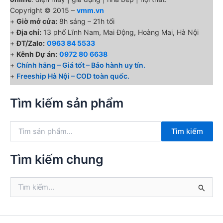
Copyright © 2015 –
vmm.vn
+
Giờ mở cửa:
8h sáng – 21h tối
+
Địa chỉ:
13 phố Lĩnh Nam, Mai Động, Hoàng Mai, Hà Nội
+
ĐT/Zalo:
0963 84 5533
+
Kênh Dự án:
0972 80 6638
+
Chính hãng – Giá tốt – Bảo hành uy tín.
+
Freeship Hà Nội – COD toàn quốc.
Tìm kiếm sản phẩm
T
Tìm kiếm
ì
m
k
Tìm kiếm chung
i
ế
T
m
ì
:
m
k
i