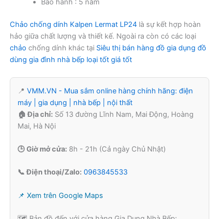
Bảo hành : 5 năm
Chảo chống dính Kalpen Lermat LP24
là sự kết hợp hoàn
hảo giữa chất lượng và thiết kế. Ngoài ra còn có các loại
chảo
chống dính khác tại
Siêu thị bán hàng đồ gia dụng đồ
dùng gia đình nhà bếp loại tốt giá tốt
📍
VMM.VN - Mua sắm online hàng chính hãng: điện
máy | gia dụng | nhà bếp | nội thất
🏠 Địa chỉ:
Số 13 đường Lĩnh Nam, Mai Động, Hoàng
Mai, Hà Nội
🕒 Giờ mở cửa:
8h - 21h (Cả ngày Chủ Nhật)
📞 Điện thoại/Zalo:
0963845533
📌 Xem trên Google Maps
🗺️ Bản đồ đến với cửa hàng Gia Dụng Nhà Bếp: