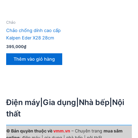
Chảo
Chảo chống dính cao cấp
Kalpen Eder X28 28cm
395,000
₫
Thêm vào giỏ hàng
Điện máy|Gia dụng|Nhà bếp|Nội
thất
© Bản quyền thuộc về
vmm.vn
– Chuyên trang
mua sắm
online
: điện máy | gia dụng | nhà bếp | nội thất.