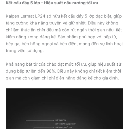
Kết cấu đáy 5 lớp – Hiệu suất nấu nướng tối ưu
Kalpen Lermat LP24 sở hữu kết cấu đáy 5 lớp đặc biệt, giúp
tăng cường khả năng truyền và giữ nhiệt. Điều này không
chỉ làm thức ăn chín đều mà còn rút ngắn thời gian nấu, tiết
kiệm năng lượng đáng kể. Sản phẩm phù hợp với bếp từ,
bếp ga, bếp hồng ngoại và bếp điện, mang đến sự linh hoạt
trong việc sử dụng.
Khả năng bắt từ của chảo đạt mức tối ưu, giúp hiệu suất sử
dụng bếp từ lên đến 98%. Điều này không chỉ tiết kiệm thời
gian mà còn giảm chi phí điện năng đáng kể cho gia đình.