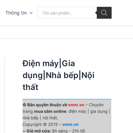
Tìm
Thông tin
kiếm
sản
phẩm
Điện máy|Gia
dụng|Nhà bếp|Nội
thất
© Bản quyền thuộc về
vmm.vn
– Chuyên
trang
mua sắm online
: điện máy | gia dụng |
nhà bếp | nội thất.
Copyright © 2015 –
vmm.vn
+
Giờ mở cửa:
8h sáng – 21h tối