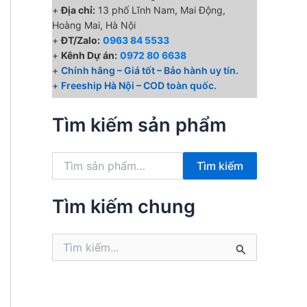
+
Địa chỉ:
13 phố Lĩnh Nam, Mai Động,
Hoàng Mai, Hà Nội
+
ĐT/Zalo:
0963 84 5533
+
Kênh Dự án:
0972 80 6638
+
Chính hãng – Giá tốt – Bảo hành uy tín.
+
Freeship Hà Nội – COD toàn quốc.
Tìm kiếm sản phẩm
T
Tìm kiếm
ì
m
k
Tìm kiếm chung
i
ế
T
m
ì
:
m
k
i