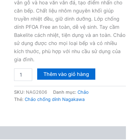
vân gỗ và hoa văn vân đá, tạo điểm nhấn cho
căn bếp. Chất liệu nhôm nguyên khối giúp
truyền nhiệt đều, giữ dinh dưỡng. Lớp chống
dính PFOA Free an toàn, dễ vệ sinh. Tay cầm
Bakelite cách nhiệt, tiện dụng và an toàn. Chảo
sử dụng được cho mọi loại bếp và có nhiều
kích thước, phù hợp với nhu cầu sử dụng của
gia đình.
Chảo
Thêm vào giỏ hàng
chống
dính
Nagagkawa
SKU:
NAG2606
Danh mục:
Chảo
NAG2606
Thẻ:
Chảo chống dính Nagakawa
26cm
đáy
từ
số
lượng