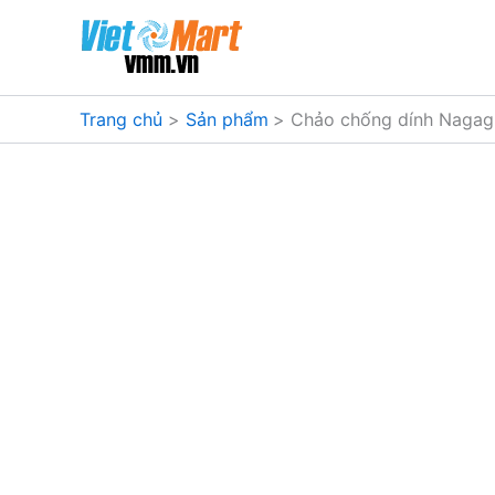
Nhảy
tới
nội
dung
Trang chủ
Sản phẩm
Chảo chống dính Naga