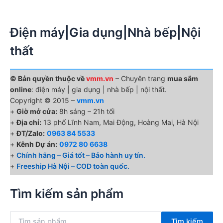
Điện máy|Gia dụng|Nhà bếp|Nội
thất
© Bản quyền thuộc về
vmm.vn
– Chuyên trang
mua sắm
online
: điện máy | gia dụng | nhà bếp | nội thất.
Copyright © 2015 –
vmm.vn
+
Giờ mở cửa:
8h sáng – 21h tối
+
Địa chỉ:
13 phố Lĩnh Nam, Mai Động, Hoàng Mai, Hà Nội
+
ĐT/Zalo:
0963 84 5533
+
Kênh Dự án:
0972 80 6638
+
Chính hãng – Giá tốt – Bảo hành uy tín.
+
Freeship Hà Nội – COD toàn quốc.
Tìm kiếm sản phẩm
T
Tìm kiếm