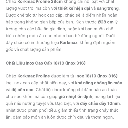
Chảo
Korkmaz Proline 28cm
không chỉ nổi bật với chất
lượng vượt trội mà còn với
thiết kế hiện đại
và
sang trọng
.
Được chế tác từ inox cao cấp, chảo sẽ là điểm nhấn hoàn
hảo trong không gian bếp của bạn. Kích thước
Ø28 cm
lý
tưởng cho các bữa ăn gia đình, hoặc khi bạn muốn chế
biến những món ăn cho nhóm bạn bè đông người. Dưới
đáy chảo có in thương hiệu
Korkmaz
, khẳng định nguồn
gốc và chất lượng sản phẩm.
Chất Liệu Inox Cao Cấp 18/10 (Inox 316)
Chảo
Korkmaz Proline
được làm từ
inox 18/10 (inox 316)
–
loại inox cao cấp nhất hiện nay, với
khả năng chống ăn mòn
và
độ bền cao
. Chất liệu inox không chỉ đảm bảo an toàn
cho sức khỏe mà còn giúp
giữ nhiệt ổn định
, mang lại hiệu
quả nấu nướng tuyệt vời. Đặc biệt, với
đáy chảo dày 10mm
,
nhiệt được phân phối đều, giảm thiểu tình trạng cháy thức
ăn, đảm bảo món ăn luôn được chín đều và thơm ngon.