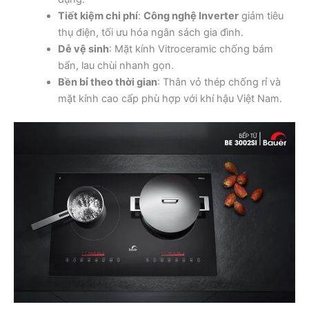
Tiết kiệm chi phí
:
Công nghệ Inverter
giảm tiêu
thụ điện, tối ưu hóa ngân sách gia đình.
Dễ vệ sinh
: Mặt kính Vitroceramic chống bám
bẩn, lau chùi nhanh gọn.
Bền bỉ theo thời gian
: Thân vỏ thép chống rỉ và
mặt kính cao cấp phù hợp với khí hậu Việt Nam.