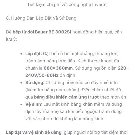
Tiết kiệm chi phí với công nghệ Inverter
8. Hướng Dẫn Lắp Đặt Và Sử Dụng
Để
bếp từ đôi Bauer BE 3002SI
hoạt động hiệu quả, cần
lưu ý:
Lắp đặt
: Đặt bếp ở bề mặt phẳng, thoáng khí,
tránh ánh nắng trực tiếp. Kích thước khoét đá
chuẩn là
680x380mm
. Sử dụng nguồn điện
220-
240V/50-60Hz
ổn định.
Sử dụng
: Chỉ dùng nồi/chảo có đáy nhiễm từ
(kiểm tra bằng nam châm). Điều chỉnh nhiệt độ
qua
bảng điều khiển cảm ứng trượt
theo món ăn.
Vệ sinh
: Lau mặt kính bằng khăn mềm và dung
dịch tẩy rửa nhẹ sau khi bếp nguội. Tránh dùng
vật sắc nhọn để không làm hỏng kính.
Lắp đặt và vệ sinh dễ dàng
, giúp người nội trợ tiết kiệm thời