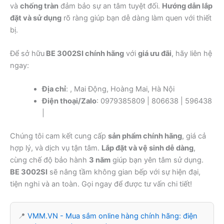
và
chống tràn
đảm bảo sự an tâm tuyệt đối.
Hướng dẫn lắp
đặt và sử dụng
rõ ràng giúp bạn dễ dàng làm quen với thiết
bị.
Để sở hữu
BE 3002SI chính hãng
với
giá ưu đãi
, hãy liên hệ
ngay:
Địa chỉ
: , Mai Động, Hoàng Mai, Hà Nội
Điện thoại/Zalo
: 0979385809 | 806638 | 596438
|
Chúng tôi cam kết cung cấp
sản phẩm chính hãng
, giá cả
hợp lý, và dịch vụ tận tâm.
Lắp đặt và vệ sinh dễ dàng
,
cùng chế độ bảo hành
3 năm
giúp bạn yên tâm sử dụng.
BE 3002SI
sẽ nâng tầm không gian bếp với sự hiện đại,
tiện nghi và an toàn. Gọi ngay để được tư vấn chi tiết!
📍
VMM.VN - Mua sắm online hàng chính hãng: điện