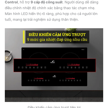
Control
, hỗ trợ
9 cấp độ công suất
. Người dùng dễ dàng
điều chỉnh nhiệt độ chính xác bằng thao tác chạm nhẹ.
Màn hình LED hiển thị rõ ràng, phù hợp cho cả người lớn
tuổi, mang lại trải nghiệm sử dụng thân thiện.
Điều khiển cảm ứng trượt tiện lợi