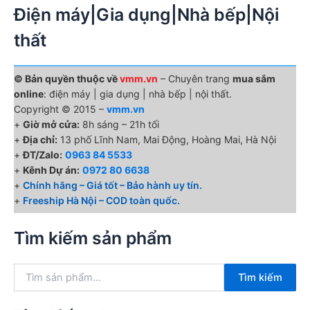
Điện máy|Gia dụng|Nhà bếp|Nội
thất
© Bản quyền thuộc về
vmm.vn
– Chuyên trang
mua sắm
online
: điện máy | gia dụng | nhà bếp | nội thất.
Copyright © 2015 –
vmm.vn
+
Giờ mở cửa:
8h sáng – 21h tối
+
Địa chỉ:
13 phố Lĩnh Nam, Mai Động, Hoàng Mai, Hà Nội
+
ĐT/Zalo:
0963 84 5533
+
Kênh Dự án:
0972 80 6638
+
Chính hãng – Giá tốt – Bảo hành uy tín.
+
Freeship Hà Nội – COD toàn quốc.
Tìm kiếm sản phẩm
T
Tìm kiếm
ì
m