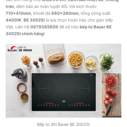
tràn
, đảm bảo an toàn tuyệt đối. Với kích thước
710x410mm
, khoét đá
680x380mm
, tổng công suất
4400W
,
BE 3002SI
là lựa chọn hoàn hảo cho gian bếp
Việt. Liên hệ
0979385809
để sở hữu
bếp từ Bauer BE
3002SI chính hãng
!
Bếp từ đôi Bauer BE 3002SI