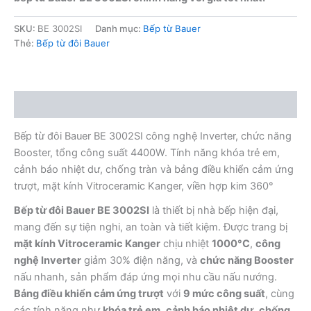
SKU:
BE 3002SI
Danh mục:
Bếp từ Bauer
Thẻ:
Bếp từ đôi Bauer
Mô tả
Bếp từ đôi Bauer BE 3002SI công nghệ Inverter, chức năng
Booster, tổng công suất 4400W. Tính năng khóa trẻ em,
cảnh báo nhiệt dư, chống tràn và bảng điều khiển cảm ứng
trượt, mặt kính Vitroceramic Kanger, viền hợp kim 360°
Bếp từ đôi Bauer BE 3002SI
là thiết bị nhà bếp hiện đại,
mang đến sự tiện nghi, an toàn và tiết kiệm. Được trang bị
mặt kính Vitroceramic Kanger
chịu nhiệt
1000°C
,
công
nghệ Inverter
giảm 30% điện năng, và
chức năng Booster
nấu nhanh, sản phẩm đáp ứng mọi nhu cầu nấu nướng.
Bảng điều khiển cảm ứng trượt
với
9 mức công suất
, cùng
các tính năng như
khóa trẻ em
,
cảnh báo nhiệt dư
,
chống