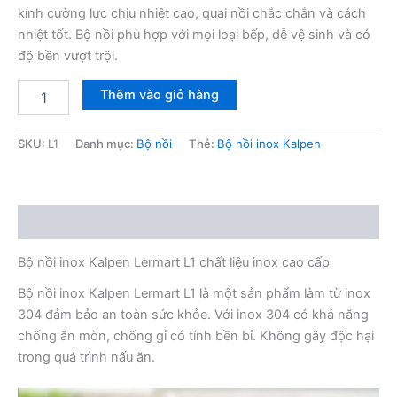
kính cường lực chịu nhiệt cao, quai nồi chắc chắn và cách
nhiệt tốt. Bộ nồi phù hợp với mọi loại bếp, dễ vệ sinh và có
độ bền vượt trội.
Bộ
Thêm vào giỏ hàng
nồi
inox
Kalpen
SKU:
L1
Danh mục:
Bộ nồi
Thẻ:
Bộ nồi inox Kalpen
Lermart
L1
số
lượng
Mô tả
Bộ nồi inox Kalpen Lermart L1 chất liệu inox cao cấp
Bộ nồi inox Kalpen Lermart L1 là một sản phẩm làm từ inox
304 đảm bảo an toàn sức khỏe. Với inox 304 có khả năng
chống ăn mòn, chống gỉ có tính bền bỉ. Không gây độc hại
trong quá trình nấu ăn.