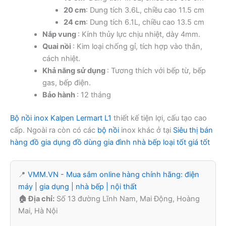
20 cm
: Dung tích 3.6L, chiều cao 11.5 cm
24 cm
: Dung tích 6.1L, chiều cao 13.5 cm
Nắp vung
: Kính thủy lực chịu nhiệt, dày 4mm.
Quai nồi
: Kim loại chống gỉ, tích hợp vào thân,
cách nhiệt.
Khả năng sử dụng
: Tương thích với bếp từ, bếp
gas, bếp điện.
Bảo hành
: 12 tháng
Bộ nồi inox Kalpen Lermart L1
thiết kế tiện lợi, cấu tạo cao
cấp. Ngoài ra còn có các
bộ nồi
inox khác ở tại
Siêu thị bán
hàng đồ gia dụng đồ dùng gia đình nhà bếp loại tốt giá tốt
📍
VMM.VN - Mua sắm online hàng chính hãng: điện
máy | gia dụng | nhà bếp | nội thất
🏠 Địa chỉ:
Số 13 đường Lĩnh Nam, Mai Động, Hoàng
Mai, Hà Nội