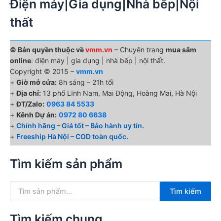
Điện máy|Gia dụng|Nhà bếp|Nội
thất
© Bản quyền thuộc về
vmm.vn
– Chuyên trang
mua sắm
online
: điện máy | gia dụng | nhà bếp | nội thất.
Copyright © 2015 –
vmm.vn
+
Giờ mở cửa:
8h sáng – 21h tối
+
Địa chỉ:
13 phố Lĩnh Nam, Mai Động, Hoàng Mai, Hà Nội
+
ĐT/Zalo:
0963 84 5533
+
Kênh Dự án:
0972 80 6638
+
Chính hãng – Giá tốt – Bảo hành uy tín.
+
Freeship Hà Nội – COD toàn quốc.
Tìm kiếm sản phẩm
T
Tìm kiếm
ì
m
k
Tìm kiếm chung