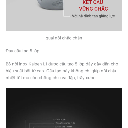
quai nồi chắc chắn
Đáy cấu tạo 5 lớp
Bộ nồi inox Kalpen L1 được cấu tạo 5 lớp đáy dày dặn cho
hiệu suất bắt từ cao. Cấu tạo này không chỉ giúp nồi chịu
nhiệt tốt mà còn chống chịu va đập, trầy xước.