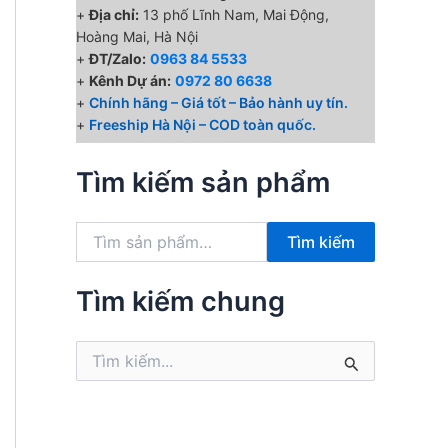
+
Địa chỉ:
13 phố Lĩnh Nam, Mai Động,
Hoàng Mai, Hà Nội
+
ĐT/Zalo:
0963 84 5533
+
Kênh Dự án:
0972 80 6638
+
Chính hãng – Giá tốt – Bảo hành uy tín.
+
Freeship Hà Nội – COD toàn quốc.
Tìm kiếm sản phẩm
T
Tìm kiếm
ì
m
k
Tìm kiếm chung
i
ế
T
m
ì
:
m
k
i