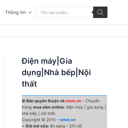
Tìm
Thông tin
kiếm
sản
phẩm
Điện máy|Gia
dụng|Nhà bếp|Nội
thất
© Bản quyền thuộc về
vmm.vn
– Chuyên
trang
mua sắm online
: điện máy | gia dụng |
nhà bếp | nội thất.
Copyright © 2015 –
vmm.vn
+
Giờ mở cửa:
8h sáng – 21h tối