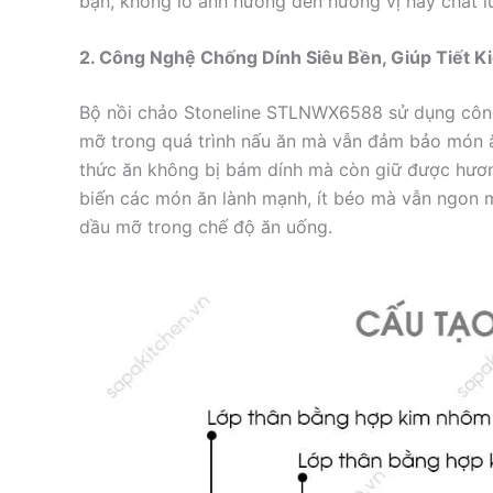
bạn, không lo ảnh hưởng đến hương vị hay chất l
2. Công Nghệ Chống Dính Siêu Bền, Giúp Tiết 
Bộ nồi chảo Stoneline STLNWX6588 sử dụng công 
mỡ trong quá trình nấu ăn mà vẫn đảm bảo món ă
thức ăn không bị bám dính mà còn giữ được hươn
biến các món ăn lành mạnh, ít béo mà vẫn ngon 
dầu mỡ trong chế độ ăn uống.