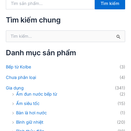
T
Tìm kiếm
ì
m
k
Tìm kiếm chung
i
ế
T
m
ì
:
m
k
Danh mục sản phẩm
i
ế
Bếp từ Kolbe
(3)
m
:
Chưa phân loại
(4)
Gia dụng
(341)
Ấm đun nước bếp từ
(2)
Ấm siêu tốc
(15)
Bàn là hơi nước
(1)
Bình giữ nhiệt
(20)