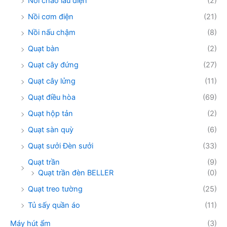
Nồi chảo lẩu điện
(2)
Nồi cơm điện
(21)
Nồi nấu chậm
(8)
Quạt bàn
(2)
Quạt cây đứng
(27)
Quạt cây lửng
(11)
Quạt điều hòa
(69)
Quạt hộp tản
(2)
Quạt sàn quỳ
(6)
Quạt sưởi Đèn sưởi
(33)
Quạt trần
(9)
Quạt trần đèn BELLER
(0)
Quạt treo tường
(25)
Tủ sấy quần áo
(11)
Máy hút ẩm
(3)