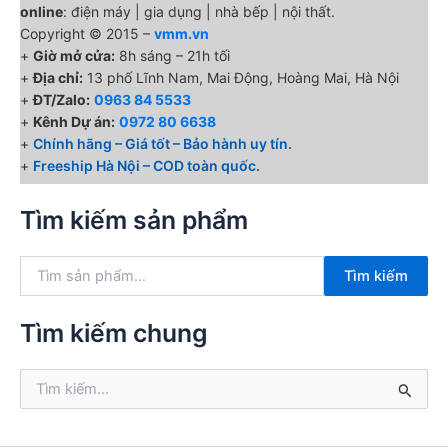
online
: điện máy | gia dụng | nhà bếp | nội thất.
Copyright © 2015 –
vmm.vn
+
Giờ mở cửa:
8h sáng – 21h tối
+
Địa chỉ:
13 phố Lĩnh Nam, Mai Động, Hoàng Mai, Hà Nội
+
ĐT/Zalo:
0963 84 5533
+
Kênh Dự án:
0972 80 6638
+
Chính hãng – Giá tốt – Bảo hành uy tín.
+
Freeship Hà Nội – COD toàn quốc.
Tìm kiếm sản phẩm
T
Tìm kiếm
ì
m
k
Tìm kiếm chung
i
ế
T
m
ì
:
m
k