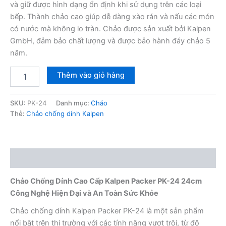
và giữ được hình dạng ổn định khi sử dụng trên các loại
bếp. Thành chảo cao giúp dễ dàng xào rán và nấu các món
có nước mà không lo tràn. Chảo được sản xuất bởi Kalpen
GmbH, đảm bảo chất lượng và được bảo hành đáy chảo 5
năm.
Chảo
Thêm vào giỏ hàng
chống
dính
Kalpen
SKU:
PK-24
Danh mục:
Chảo
Packer
Thẻ:
Chảo chống dính Kalpen
PK-
24
24cm
số
Mô tả
lượng
Chảo Chống Dính Cao Cấp Kalpen Packer PK-24 24cm
Công Nghệ Hiện Đại và An Toàn Sức Khỏe
Chảo chống dính Kalpen Packer PK-24 là một sản phẩm
nổi bật trên thị trường với các tính năng vượt trội, từ độ