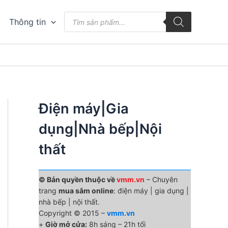
Tìm
Thông tin
kiếm
sản
phẩm
Điện máy|Gia
dụng|Nhà bếp|Nội
thất
© Bản quyền thuộc về
vmm.vn
– Chuyên
trang
mua sắm online
: điện máy | gia dụng |
nhà bếp | nội thất.
Copyright © 2015 –
vmm.vn
+
Giờ mở cửa:
8h sáng – 21h tối