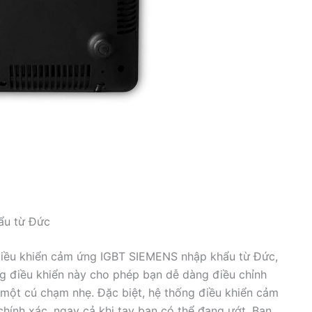
ẩu từ Đức
iều khiển cảm ứng IGBT SIEMENS nhập khẩu từ Đức,
ng điều khiển này cho phép bạn dễ dàng điều chỉnh
một cú chạm nhẹ. Đặc biệt, hệ thống điều khiển cảm
hính xác, ngay cả khi tay bạn có thể đang ướt. Bạn