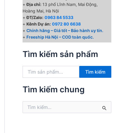
+
Địa chỉ:
13 phố Lĩnh Nam, Mai Động,
Hoàng Mai, Hà Nội
+
ĐT/Zalo:
0963 84 5533
+
Kênh Dự án:
0972 80 6638
+
Chính hãng – Giá tốt – Bảo hành uy tín.
+
Freeship Hà Nội – COD toàn quốc.
Tìm kiếm sản phẩm
T
Tìm kiếm
ì
m
k
Tìm kiếm chung
i
ế
T
m
ì
:
m
k
i