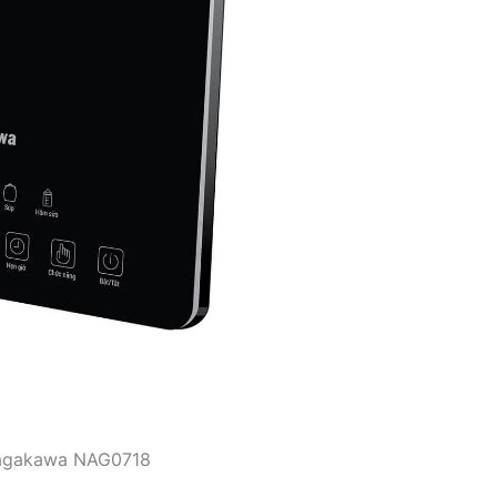
agakawa NAG0718