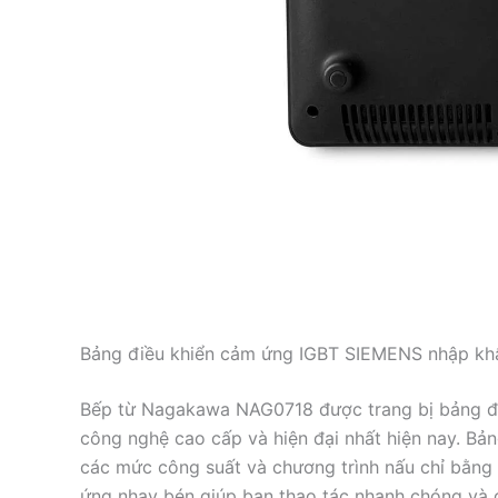
Bảng điều khiển cảm ứng IGBT SIEMENS nhập kh
Bếp từ Nagakawa NAG0718 được trang bị bảng đ
công nghệ cao cấp và hiện đại nhất hiện nay. Bả
các mức công suất và chương trình nấu chỉ bằng 
ứng nhạy bén giúp bạn thao tác nhanh chóng và c