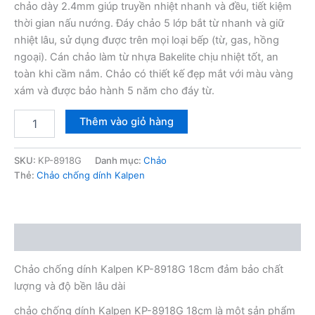
chảo dày 2.4mm giúp truyền nhiệt nhanh và đều, tiết kiệm
thời gian nấu nướng. Đáy chảo 5 lớp bắt từ nhanh và giữ
nhiệt lâu, sử dụng được trên mọi loại bếp (từ, gas, hồng
ngoại). Cán chảo làm từ nhựa Bakelite chịu nhiệt tốt, an
toàn khi cầm nắm. Chảo có thiết kế đẹp mắt với màu vàng
xám và được bảo hành 5 năm cho đáy từ.
Chảo
Thêm vào giỏ hàng
chống
dính
Kalpen
SKU:
KP-8918G
Danh mục:
Chảo
KP-
Thẻ:
Chảo chống dính Kalpen
8918G
18cm
số
lượng
Mô tả
Chảo chống dính Kalpen KP-8918G 18cm đảm bảo chất
lượng và độ bền lâu dài
chảo chống dính Kalpen KP-8918G 18cm là một sản phẩm