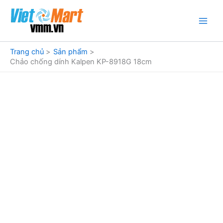
Nhảy
tới
nội
dung
Trang chủ
Sản phẩm
Chảo chống dính Kalpen KP-8918G 18cm