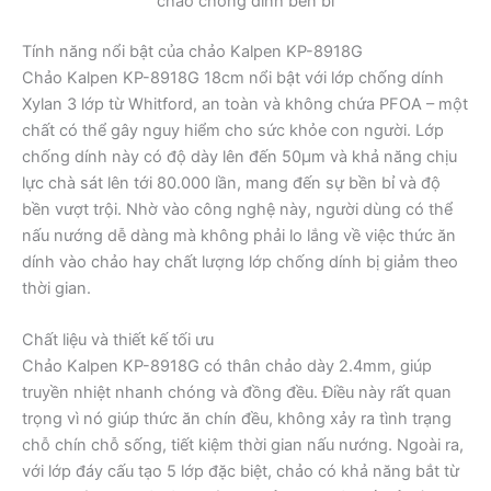
chảo chống dính bền bỉ
Tính năng nổi bật của chảo Kalpen KP-8918G
Chảo Kalpen KP-8918G 18cm nổi bật với lớp chống dính
Xylan 3 lớp từ Whitford, an toàn và không chứa PFOA – một
chất có thể gây nguy hiểm cho sức khỏe con người. Lớp
chống dính này có độ dày lên đến 50µm và khả năng chịu
lực chà sát lên tới 80.000 lần, mang đến sự bền bỉ và độ
bền vượt trội. Nhờ vào công nghệ này, người dùng có thể
nấu nướng dễ dàng mà không phải lo lắng về việc thức ăn
dính vào chảo hay chất lượng lớp chống dính bị giảm theo
thời gian.
Chất liệu và thiết kế tối ưu
Chảo Kalpen KP-8918G có thân chảo dày 2.4mm, giúp
truyền nhiệt nhanh chóng và đồng đều. Điều này rất quan
trọng vì nó giúp thức ăn chín đều, không xảy ra tình trạng
chỗ chín chỗ sống, tiết kiệm thời gian nấu nướng. Ngoài ra,
với lớp đáy cấu tạo 5 lớp đặc biệt, chảo có khả năng bắt từ