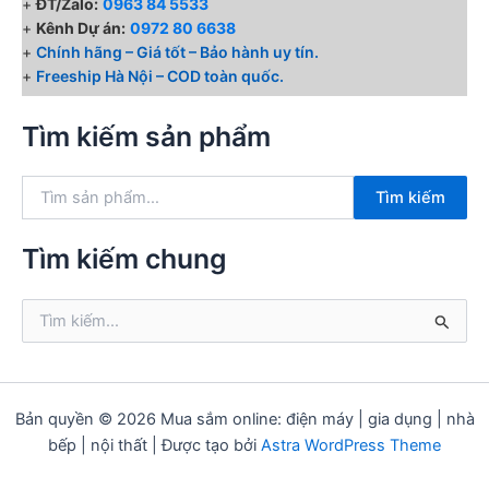
+
ĐT/Zalo:
0963 84 5533
+
Kênh Dự án:
0972 80 6638
+
Chính hãng – Giá tốt – Bảo hành uy tín.
+
Freeship Hà Nội – COD toàn quốc.
Tìm kiếm sản phẩm
T
Tìm kiếm
ì
m
k
Tìm kiếm chung
i
ế
T
m
ì
:
m
k
i
ế
Bản quyền © 2026 Mua sắm online: điện máy | gia dụng | nhà
m
bếp | nội thất | Được tạo bởi
Astra WordPress Theme
: