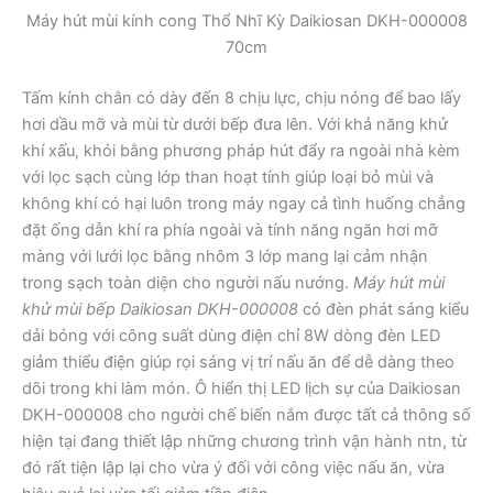
Máy hút mùi kính cong Thổ Nhĩ Kỳ Daikiosan DKH-000008
70cm
Tấm kính chắn có dày đến 8 chịu lực, chịu nóng để bao lấy
hơi dầu mỡ và mùi từ dưới bếp đưa lên. Với khả năng khử
khí xấu, khói bằng phương pháp hút đẩy ra ngoài nhà kèm
với lọc sạch cùng lớp than hoạt tính giúp loại bỏ mùi và
không khí có hại luôn trong máy ngay cả tình huống chẳng
đặt ống dẫn khí ra phía ngoài và tính năng ngăn hơi mỡ
màng với lưới lọc bằng nhôm 3 lớp mang lại cảm nhận
trong sạch toàn diện cho người nấu nướng.
Máy hút mùi
khử mùi bếp Daikiosan DKH-000008
có đèn phát sáng kiểu
dải bóng với công suất dùng điện chỉ 8W dòng đèn LED
giảm thiểu điện giúp rọi sáng vị trí nấu ăn để dễ dàng theo
dõi trong khi làm món. Ô hiển thị LED lịch sự của Daikiosan
DKH-000008 cho người chế biến nắm được tất cả thông số
hiện tại đang thiết lập những chương trình vận hành ntn, từ
đó rất tiện lập lại cho vừa ý đối với công việc nấu ăn, vừa