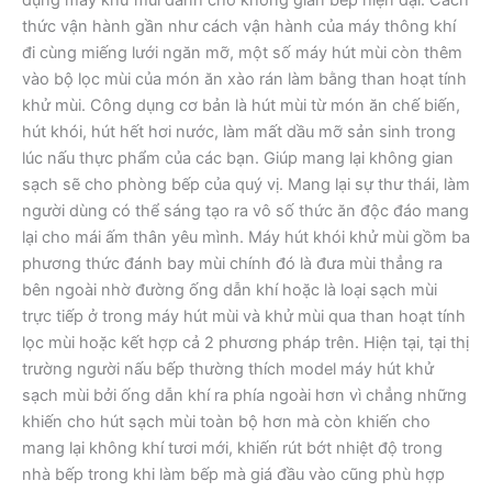
thức vận hành gần như cách vận hành của máy thông khí
đi cùng miếng lưới ngăn mỡ, một số máy hút mùi còn thêm
vào bộ lọc mùi của món ăn xào rán làm bằng than hoạt tính
khử mùi. Công dụng cơ bản là hút mùi từ món ăn chế biến,
hút khói, hút hết hơi nước, làm mất dầu mỡ sản sinh trong
lúc nấu thực phẩm của các bạn. Giúp mang lại không gian
sạch sẽ cho phòng bếp của quý vị. Mang lại sự thư thái, làm
người dùng có thể sáng tạo ra vô số thức ăn độc đáo mang
lại cho mái ấm thân yêu mình. Máy hút khói khử mùi gồm ba
phương thức đánh bay mùi chính đó là đưa mùi thẳng ra
bên ngoài nhờ đường ống dẫn khí hoặc là loại sạch mùi
trực tiếp ở trong máy hút mùi và khử mùi qua than hoạt tính
lọc mùi hoặc kết hợp cả 2 phương pháp trên. Hiện tại, tại thị
trường người nấu bếp thường thích model máy hút khử
sạch mùi bởi ống dẫn khí ra phía ngoài hơn vì chẳng những
khiến cho hút sạch mùi toàn bộ hơn mà còn khiến cho
mang lại không khí tươi mới, khiến rút bớt nhiệt độ trong
nhà bếp trong khi làm bếp mà giá đầu vào cũng phù hợp