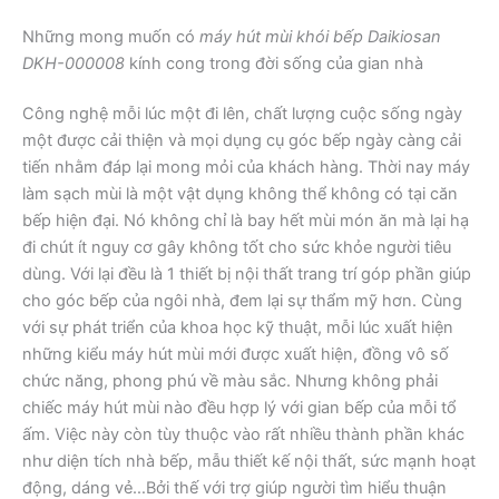
Những mong muốn có
máy hút mùi khói bếp Daikiosan
DKH-000008
kính cong trong đời sống của gian nhà
Công nghệ mỗi lúc một đi lên, chất lượng cuộc sống ngày
một được cải thiện và mọi dụng cụ góc bếp ngày càng cải
tiến nhằm đáp lại mong mỏi của khách hàng. Thời nay máy
làm sạch mùi là một vật dụng không thể không có tại căn
bếp hiện đại. Nó không chỉ là bay hết mùi món ăn mà lại hạ
đi chút ít nguy cơ gây không tốt cho sức khỏe người tiêu
dùng. Với lại đều là 1 thiết bị nội thất trang trí góp phần giúp
cho góc bếp của ngôi nhà, đem lại sự thẩm mỹ hơn. Cùng
với sự phát triển của khoa học kỹ thuật, mỗi lúc xuất hiện
những kiểu máy hút mùi mới được xuất hiện, đồng vô số
chức năng, phong phú về màu sắc. Nhưng không phải
chiếc máy hút mùi nào đều hợp lý với gian bếp của mỗi tổ
ấm. Việc này còn tùy thuộc vào rất nhiều thành phần khác
như diện tích nhà bếp, mẫu thiết kế nội thất, sức mạnh hoạt
động, dáng vẻ…Bởi thế với trợ giúp người tìm hiểu thuận