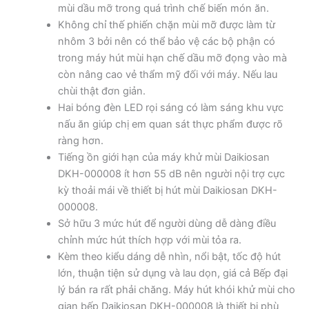
mùi dầu mỡ trong quá trình chế biến món ăn.
Không chỉ thế phiến chặn mùi mỡ được làm từ
nhôm 3 bởi nên có thể bảo vệ các bộ phận có
trong máy hút mùi hạn chế dầu mỡ đọng vào mà
còn nâng cao vẻ thẩm mỹ đối với máy. Nếu lau
chùi thật đơn giản.
Hai bóng đèn LED rọi sáng có làm sáng khu vực
nấu ăn giúp chị em quan sát thực phẩm được rõ
ràng hơn.
Tiếng ồn giới hạn của máy khử mùi Daikiosan
DKH-000008 ít hơn 55 dB nên người nội trợ cực
kỳ thoải mái về thiết bị hút mùi Daikiosan DKH-
000008.
Sở hữu 3 mức hút để người dùng dễ dàng điều
chỉnh mức hút thích hợp với mùi tỏa ra.
Kèm theo kiểu dáng dễ nhìn, nổi bật, tốc độ hút
lớn, thuận tiện sử dụng và lau dọn, giá cả Bếp đại
lý bán ra rất phải chăng. Máy hút khói khử mùi cho
gian bếp Daikiosan DKH-000008 là thiết bị phù