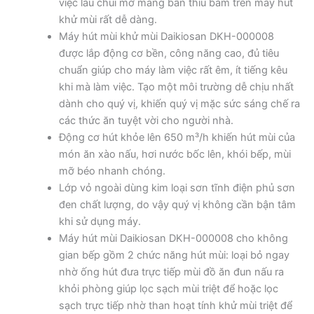
việc lau chùi mỡ màng bẩn thỉu bám trên máy hút
khử mùi rất dễ dàng.
Máy hút mùi khử mùi Daikiosan DKH-000008
được lắp động cơ bền, công năng cao, đủ tiêu
chuẩn giúp cho máy làm việc rất êm, ít tiếng kêu
khi mà làm việc. Tạo một môi trường dễ chịu nhất
dành cho quý vị, khiến quý vị mặc sức sáng chế ra
các thức ăn tuyệt vời cho người nhà.
Động cơ hút khỏe lên 650 m³/h khiến hút mùi của
món ăn xào nấu, hơi nước bốc lên, khói bếp, mùi
mỡ béo nhanh chóng.
Lớp vỏ ngoài dùng kim loại sơn tĩnh điện phủ sơn
đen chất lượng, do vậy quý vị không cần bận tâm
khi sử dụng máy.
Máy hút mùi Daikiosan DKH-000008 cho không
gian bếp gồm 2 chức năng hút mùi: loại bỏ ngay
nhờ ống hút đưa trực tiếp mùi đồ ăn đun nấu ra
khỏi phòng giúp lọc sạch mùi triệt để hoặc lọc
sạch trực tiếp nhờ than hoạt tính khử mùi triệt để