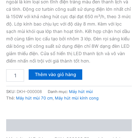
6,400,000₫.
là:
ngoài là kim loại sơn tĩnh điện tráng màu đen thanh lịch và
cá tính. Động cơ turbin công suất sử dụng điện lớn nhất chỉ
2,690,000₫.
là 150W với khả năng hút cực đại đạt 650 m³/h, theo 3 mức
độ. Lớp kính bao chịu lực với độ dày 8 mm. Kèm với lọc
sạch mùi khói qua lớp than hoạt tính. Kết hợp chặn hơi dầu
mỡ cùng tấm lọc cấu tạo bởi nhôm 3 lớp. Đèn rọi sáng kiểu
dải bóng với công suất sử dụng điện chỉ 8W dạng đèn LED
giảm thiểu điện. Cửa sổ hiển thị LED thanh lịch và vô vàn
điểm nhấn nổi trội với giá thành tốt hơn.
Máy
Thêm vào giỏ hàng
hút
mùi
Daikiosan
SKU:
DKH-000008
Danh mục:
Máy hút mùi
DKH-
Thẻ:
Máy hút mùi 70 cm
,
Máy hút mùi kính cong
000008
kính
cong
70
Mô tả
cm
số