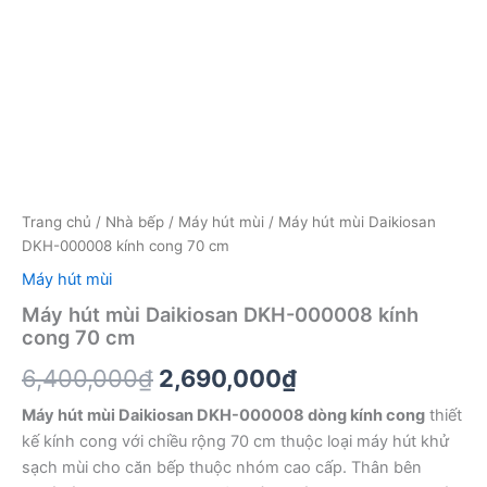
Trang chủ
/
Nhà bếp
/
Máy hút mùi
/ Máy hút mùi Daikiosan
DKH-000008 kính cong 70 cm
Máy hút mùi
Máy hút mùi Daikiosan DKH-000008 kính
cong 70 cm
Giá
Giá
6,400,000
₫
2,690,000
₫
gốc
hiện
Máy hút mùi Daikiosan DKH-000008 dòng kính cong
thiết
kế kính cong với chiều rộng 70 cm thuộc loại máy hút khử
là:
tại
sạch mùi cho căn bếp thuộc nhóm cao cấp. Thân bên