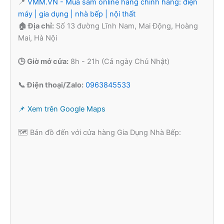
📍
VMM.VN - Mua sắm online hàng chính hãng: điện
máy | gia dụng | nhà bếp | nội thất
🏠 Địa chỉ:
Số 13 đường Lĩnh Nam, Mai Động, Hoàng
Mai, Hà Nội
🕒 Giờ mở cửa:
8h - 21h (Cả ngày Chủ Nhật)
📞 Điện thoại/Zalo:
0963845533
📌 Xem trên Google Maps
🗺️ Bản đồ đến với cửa hàng Gia Dụng Nhà Bếp: