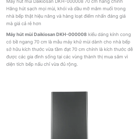
Máy hút mùi Daikiosan DKH-000008 70 cm hàng chính
lượng
Hãng hút sạch mọi mùi, khói và dầu mỡ mắm muối trong
nhà bếp thật hiệu năng và hàng loạt điểm nhấn đáng giá
mà giá cả rẻ hơn
Máy hút mùi Daikiosan DKH-000008
kiểu dáng kính cong
có bề ngang 70 cm là mẫu máy khử mùi dành cho nhà bếp
sở hữu kích thước vừa tầm đạt 70 cm chính là kích thước dễ
được các gia đình sống tại các vùng thành thị mua sắm vì
diện tích bếp nấu chỉ vừa đủ rộng.