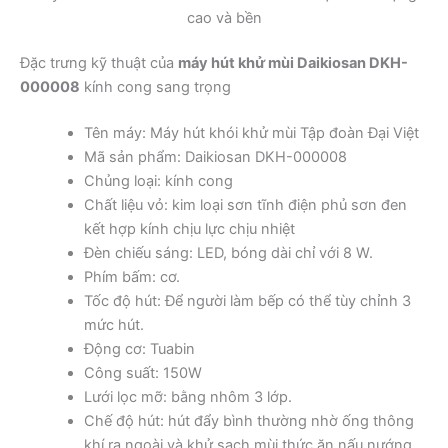
cao và bền
Đặc trưng kỹ thuật của
máy hút khử mùi Daikiosan DKH-
000008
kính cong sang trọng
Tên máy: Máy hút khói khử mùi Tập đoàn Đại Việt
Mã sản phẩm: Daikiosan DKH-000008
Chủng loại: kính cong
Chất liệu vỏ: kim loại sơn tĩnh điện phủ sơn đen
kết hợp kính chịu lực chịu nhiệt
Đèn chiếu sáng: LED, bóng dài chỉ với 8 W.
Phím bấm: cơ.
Tốc độ hút: Để người làm bếp có thể tùy chỉnh 3
mức hút.
Động cơ: Tuabin
Công suất: 150W
Lưới lọc mỡ: bằng nhôm 3 lớp.
Chế độ hút: hút đẩy bình thường nhờ ống thông
khí ra ngoài và khử sạch mùi thức ăn nấu nướng