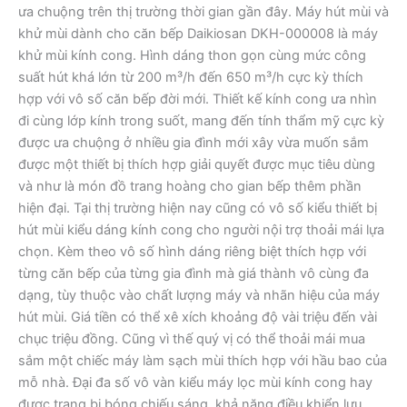
ưa chuộng trên thị trường thời gian gần đây. Máy hút mùi và
khử mùi dành cho căn bếp Daikiosan DKH-000008 là máy
khử mùi kính cong. Hình dáng thon gọn cùng mức công
suất hút khá lớn từ 200 m³/h đến 650 m³/h cực kỳ thích
hợp với vô số căn bếp đời mới. Thiết kế kính cong ưa nhìn
đi cùng lớp kính trong suốt, mang đến tính thẩm mỹ cực kỳ
được ưa chuộng ở nhiều gia đình mới xây vừa muốn sắm
được một thiết bị thích hợp giải quyết được mục tiêu dùng
và như là món đồ trang hoàng cho gian bếp thêm phần
hiện đại. Tại thị trường hiện nay cũng có vô số kiểu thiết bị
hút mùi kiểu dáng kính cong cho người nội trợ thoải mái lựa
chọn. Kèm theo vô số hình dáng riêng biệt thích hợp với
từng căn bếp của từng gia đình mà giá thành vô cùng đa
dạng, tùy thuộc vào chất lượng máy và nhãn hiệu của máy
hút mùi. Giá tiền có thể xê xích khoảng độ vài triệu đến vài
chục triệu đồng. Cũng vì thế quý vị có thể thoải mái mua
sắm một chiếc máy làm sạch mùi thích hợp với hầu bao của
mỗ nhà. Đại đa số vô vàn kiểu máy lọc mùi kính cong hay
được trang bị bóng chiếu sáng, khả năng điều khiển lưu