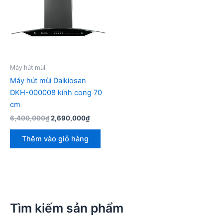
Máy hút mùi
Máy hút mùi Daikiosan
DKH-000008 kính cong 70
cm
Giá
Giá
6,400,000
₫
2,690,000
₫
gốc
hiện
là:
tại
Thêm vào giỏ hàng
6,400,000₫.
là:
2,690,000₫.
Tìm kiếm sản phẩm