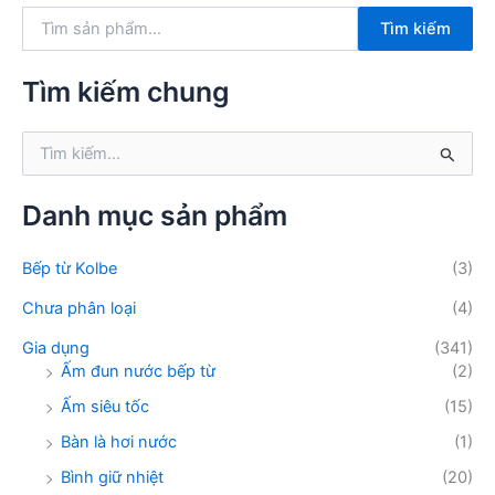
T
Tìm kiếm
ì
m
k
Tìm kiếm chung
i
ế
T
m
ì
:
m
k
Danh mục sản phẩm
i
ế
Bếp từ Kolbe
(3)
m
:
Chưa phân loại
(4)
Gia dụng
(341)
Ấm đun nước bếp từ
(2)
Ấm siêu tốc
(15)
Bàn là hơi nước
(1)
Bình giữ nhiệt
(20)