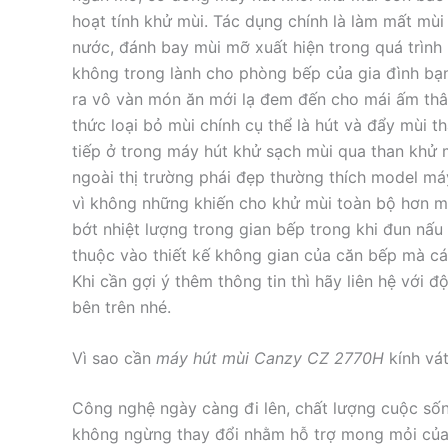
hoạt tính khử mùi. Tác dụng chính là làm mất m
nước, đánh bay mùi mỡ xuất hiện trong quá trình
không trong lành cho phòng bếp của gia đình bạn. 
ra vô vàn món ăn mới lạ đem đến cho mái ấm t
thức loại bỏ mùi chính cụ thể là hút và đẩy mùi
tiếp ở trong máy hút khử sạch mùi qua than khử m
ngoài thị trường phái đẹp thường thích model
vì không những khiến cho khử mùi toàn bộ hơn 
bớt nhiệt lượng trong gian bếp trong khi đun n
thuộc vào thiết kế không gian của căn bếp mà các g
Khi cần gợi ý thêm thông tin thì hãy liên hệ với 
bên trên nhé.
Vì sao cần
máy hút mùi Canzy CZ 2770H
kính vát
Công nghệ ngày càng đi lên, chất lượng cuộc sống 
không ngừng thay đổi nhằm hỗ trợ mong mỏi của n