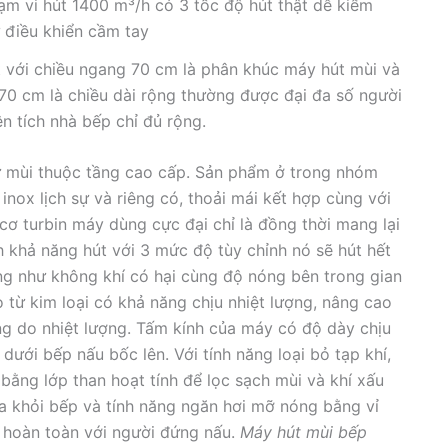
m vi hút 1400 m³/h có 3 tốc độ hút thật dễ kiểm
 điều khiển cầm tay
t với chiều ngang 70 cm là phân khúc máy hút mùi và
 70 cm là chiều dài rộng thường được đại đa số người
n tích nhà bếp chỉ đủ rộng.
 mùi thuộc tầng cao cấp. Sản phẩm ở trong nhóm
nox lịch sự và riêng có, thoải mái kết hợp cùng với
cơ turbin máy dùng cực đại chỉ là đồng thời mang lại
h khả năng hút với 3 mức độ tùy chỉnh nó sẽ hút hết
ng như không khí có hại cùng độ nóng bên trong gian
 từ kim loại có khả năng chịu nhiệt lượng, nâng cao
ạng do nhiệt lượng. Tấm kính của máy có độ dày chịu
dưới bếp nấu bốc lên. Với tính năng loại bỏ tạp khí,
 bằng lớp than hoạt tính để lọc sạch mùi và khí xấu
 ra khỏi bếp và tính năng ngăn hơi mỡ nóng bằng vỉ
 hoàn toàn với người đứng nấu.
Máy hút mùi bếp