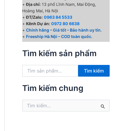
+
Địa chỉ:
13 phố Lĩnh Nam, Mai Động,
Hoàng Mai, Hà Nội
+
ĐT/Zalo:
0963 84 5533
+
Kênh Dự án:
0972 80 6638
+
Chính hãng – Giá tốt – Bảo hành uy tín.
+
Freeship Hà Nội – COD toàn quốc.
Tìm kiếm sản phẩm
T
Tìm kiếm
ì
m
k
Tìm kiếm chung
i
ế
T
m
ì
:
m
k
i