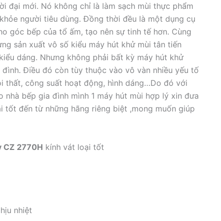
thời đại mới. Nó không chỉ là làm sạch mùi thực phẩm
khỏe người tiêu dùng. Đồng thời đều là một dụng cụ
o góc bếp của tổ ấm, tạo nên sự tinh tế hơn. Cùng
̀ng sản xuất vô số kiểu máy hút khử mùi tân tiến
kiểu dáng. Nhưng không phải bất kỳ máy hút khử
 đình. Điều đó còn tùy thuộc vào vô vàn nhiều yếu tố
ội thất, công suất hoạt động, hình dáng…Do đó với
ho nhà bếp gia đình mình 1 máy hút mùi hợp lý xin đưa
 loại tốt đến từ những hãng riêng biệt ,mong muốn giúp
zy CZ 2770H
kính vát loại tốt
hịu nhiệt