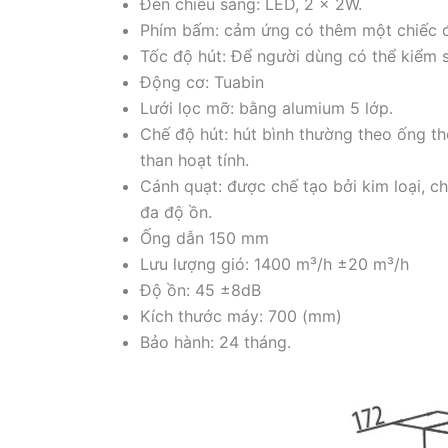
Đèn chiếu sáng: LED, 2 x 2W.
Phím bấm: cảm ứng có thêm một chiếc đi
Tốc độ hút: Để người dùng có thể kiểm s
Động cơ: Tuabin
Lưới lọc mỡ: bằng alumium 5 lớp.
Chế độ hút: hút bình thường theo ống th
than hoạt tính.
Cánh quạt: được chế tạo bởi kim loại, c
đa độ ồn.
Ống dẫn 150 mm
Lưu lượng gió: 1400 m³/h ±20 m³/h
Độ ồn: 45 ±8dB
Kích thước máy: 700 (mm)
Bảo hành: 24 tháng.