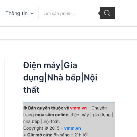
Tìm
Thông tin
kiếm
sản
phẩm
Điện máy|Gia
dụng|Nhà bếp|Nội
thất
© Bản quyền thuộc về
vmm.vn
– Chuyên
trang
mua sắm online
: điện máy | gia dụng |
nhà bếp | nội thất.
Copyright © 2015 –
vmm.vn
+
Giờ mở cửa:
8h sáng – 21h tối