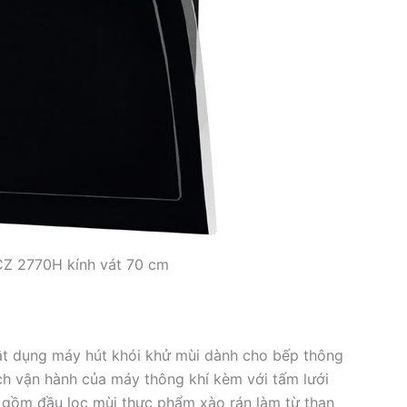
CZ 2770H kính vát 70 cm
 vật dụng máy hút khói khử mùi dành cho bếp thông
 vận hành của máy thông khí kèm với tấm lưới
 gồm đầu lọc mùi thực phẩm xào rán làm từ than