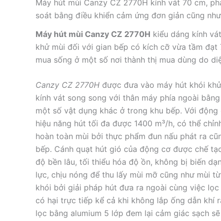
Máy hút mùi Canzy CZ 2770H kính vát 70 cm, phạ
soát bằng điều khiển cảm ứng đơn giản cũng như
Máy hút mùi Canzy CZ 2770H
kiểu dáng kính vá
khử mùi đối với gian bếp có kích cỡ vừa tầm đạt
mua sống ở một số nơi thành thị mua dùng do diệ
Canzy CZ 2770H
được đưa vào máy hút khói khử
kính vát song song với thân máy phía ngoài bằng i
một số vật dụng khác ở trong khu bếp. Với động 
hiệu năng hút tối đa được 1400 m³/h, có thể chỉn
hoàn toàn mùi bởi thực phẩm đun nấu phát ra cũ
bếp. Cánh quạt hút gió của động cơ được chế tạo
độ bền lâu, tối thiểu hóa độ ồn, không bị biến d
lực, chịu nóng để thu lấy mùi mỡ cũng như mùi từ 
khói bởi giải pháp hút đưa ra ngoài cùng việc lọc
có hại trực tiếp kể cả khi không lắp ống dẫn khí
lọc bằng alumium 5 lớp đem lại cảm giác sạch sẽ