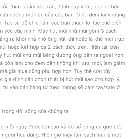
ùi của thực phẩm xào rán, đánh bay khói, loại bỏ hơi
 nấu nướng món ăn của các bạn. Giúp đem lại khoảng
Tạo sự dễ chịu, làm các bạn thuận lợi lúc chế biến
hân yêu của mình. Máy hút mùi khử mùi gồm 3 cách
 thẳng ra khỏi nhà nhờ ống hút khí hoặc là khử mùi trực
ùi hoặc kết hợp cả 2 cách thức trên. Hiện tại, bên
 máy hút mùi khử mùi bằng đường ống dẫn ra ngoài hơn
mà còn làm cho đem đến không khí tươi mới, làm giảm
ấu mà giá mua cũng phù hợp hơn. Tuy thế còn tùy
ia đình cần chọn thiết bị hút mùi sao cho hợp lý.
đội tư vấn bán hàng từ theo những số cầm tay/zalo ở
 trong đời sống của chúng ta
mỗi ngày được lên cao và vô số công cụ góc bếp
gười tiêu dùng. Hiện giờ máy làm sạch mùi là một