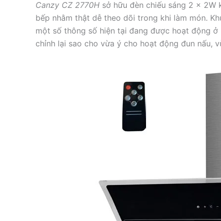
Canzy CZ 2770H
sở hữu đèn chiếu sáng 2 x 2W k
bếp nhằm thật dễ theo dõi trong khi làm món. Kh
một số thông số hiện tại đang được hoạt động ở n
chỉnh lại sao cho vừa ý cho hoạt động đun nấu, v