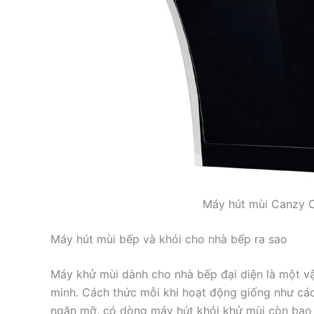
Máy hút mùi Canzy 
Máy hút mùi bếp và khói cho nhà bếp ra sao
Máy khử mùi dành cho nhà bếp đại diện là một
minh. Cách thức mỗi khi hoạt động giống như cách
ngăn mỡ, có dòng máy hút khói khử mùi còn bao