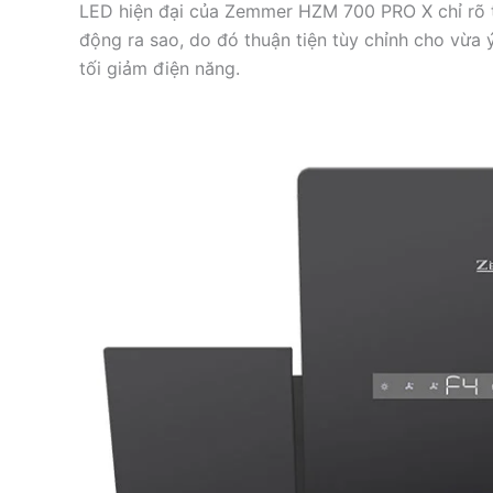
LED hiện đại của Zemmer HZM 700 PRO X chỉ rõ tấ
động ra sao, do đó thuận tiện tùy chỉnh cho vừa 
tối giảm điện năng.