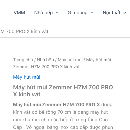
VMM
Nhà bếp
Gia dụng
Nội thất
M 700 PRO X kính vát
Trang chủ
/
Nhà bếp
/
Máy hút mùi
/ Máy hút mùi
Zemmer HZM 700 PRO X kính vát
Máy hút mùi
Máy hút mùi Zemmer HZM 700 PRO
X kính vát
Máy hút mùi Zemmer HZM 700 PRO X
dòng
kính vát có bề rộng 70 cm là dạng máy hút
mùi khử mùi cho căn bếp ở trong tầng Cao
Cấp . Vỏ ngoài bằng inox cao cấp được phun