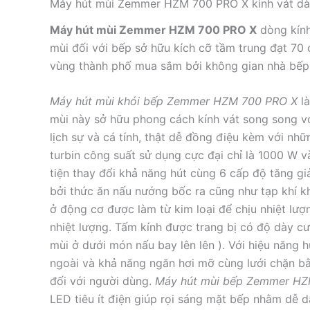
Máy hút mùi Zemmer HZM 700 PRO X kính vát dàn
Máy hút mùi Zemmer HZM 700 PRO X
dòng kính
mùi đối với bếp sở hữu kích cỡ tầm trung đạt 70
vùng thành phố mua sắm bởi không gian nhà bếp 
Máy hút mùi khói bếp Zemmer HZM 700 PRO X
là
mùi này sở hữu phong cách kính vát song song v
lịch sự và cá tính, thật dễ đồng điệu kèm với nh
turbin công suất sử dụng cực đại chỉ là 1000 W v
tiện thay đổi khả năng hút cùng 6 cấp độ tăng g
bởi thức ăn nấu nướng bốc ra cũng như tạp khí k
ở động cơ được làm từ kim loại để chịu nhiệt lượ
nhiệt lượng. Tấm kính được trang bị có độ dày cư
mùi ở dưới món nấu bay lên lên ). Với hiệu năng 
ngoài và khả năng ngăn hơi mỡ cùng lưới chặn bằ
đối với người dùng.
Máy hút mùi bếp Zemmer HZ
LED tiêu ít điện giúp rọi sáng mặt bếp nhằm dễ d