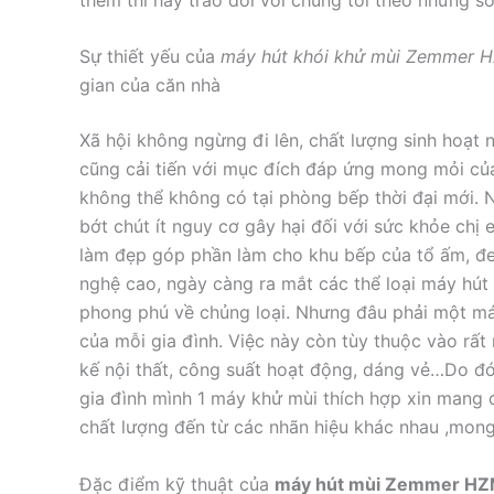
Sự thiết yếu của
máy hút khói khử mùi Zemmer 
gian của căn nhà
Xã hội không ngừng đi lên, chất lượng sinh hoạt
cũng cải tiến với mục đích đáp ứng mong mỏi của 
không thể không có tại phòng bếp thời đại mới
bớt chút ít nguy cơ gây hại đối với sức khỏe chi
làm đẹp góp phần làm cho khu bếp của tổ ấm, đem
nghệ cao, ngày càng ra mắt các thể loại máy hút
phong phú về chủng loại. Nhưng đâu phải một m
của mỗi gia đình. Việc này còn tùy thuộc vào rất
kế nội thất, công suất hoạt động, dáng vẻ…Do đó v
gia đình mình 1 máy khử mùi thích hợp xin mang đê
chất lượng đến từ các nhãn hiệu khác nhau ,mon
Đặc điểm kỹ thuật của
máy hút mùi Zemmer HZ