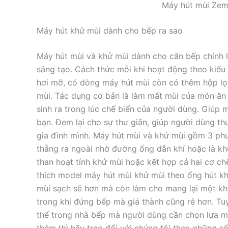
Máy hút mùi Ze
Máy hút khử mùi dành cho bếp ra sao
Máy hút mùi và khử mùi dành cho căn bếp chính là
sáng tạo. Cách thức mỗi khi hoạt động theo kiểu
hơi mỡ, có dòng máy hút mùi còn có thêm hộp lọc
mùi. Tác dụng cơ bản là làm mất mùi của món ă
sinh ra trong lúc chế biến của người dùng. Giúp m
bạn. Đem lại cho sự thư giãn, giúp người dùng th
gia đình mình. Máy hút mùi và khử mùi gồm 3 phươn
thẳng ra ngoài nhờ đường ống dẫn khí hoặc là khử 
than hoạt tính khử mùi hoặc kết hợp cả hai cơ chế t
thích model máy hút mùi khử mùi theo ống hút kh
mùi sạch sẽ hơn mà còn làm cho mang lại một khô
trong khi đứng bếp mà giá thành cũng rẻ hơn. T
thể trong nhà bếp mà người dùng cần chọn lựa máy
thêm thì hãy trao đổi với chúng tôi theo những s