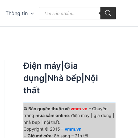
Tìm
Thông tin
kiếm
sản
phẩm
Điện máy|Gia
dụng|Nhà bếp|Nội
thất
© Bản quyền thuộc về
vmm.vn
– Chuyên
trang
mua sắm online
: điện máy | gia dụng |
nhà bếp | nội thất.
Copyright © 2015 –
vmm.vn
+
Giờ mở cửa:
8h sáng – 21h tối