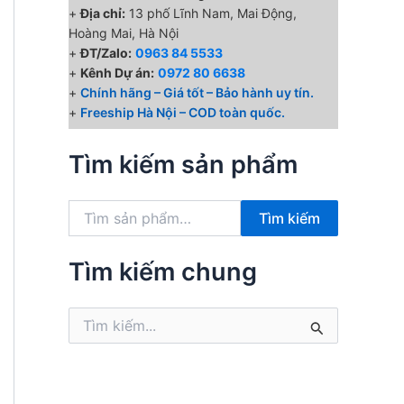
+
Địa chỉ:
13 phố Lĩnh Nam, Mai Động,
Hoàng Mai, Hà Nội
+
ĐT/Zalo:
0963 84 5533
+
Kênh Dự án:
0972 80 6638
+
Chính hãng – Giá tốt – Bảo hành uy tín.
+
Freeship Hà Nội – COD toàn quốc.
Tìm kiếm sản phẩm
T
Tìm kiếm
ì
m
k
Tìm kiếm chung
i
ế
T
m
ì
:
m
k
i