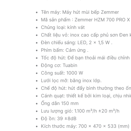
Tên máy: Máy hút mùi bếp Zemmer
Mã sản phẩm : Zemmer HZM 700 PRO X
Chủng loại: kính vát
Chất liệu vỏ: inox cao cấp phủ sơn Đen k
Đèn chiếu sáng: LED, 2 x 1,5 W .
Phím bấm: Cảm ứng .
Tốc độ hút: Để bạn thoải mái điều chỉnh 
Động cơ: Tuabin
Công suất: 1000 W
Lưới lọc mỡ: bằng inox lớp.
Chế độ hút: hút đẩy bình thường theo ống 
Cánh quạt: thiết kế bởi kim loại, chịu n
Ống dẫn 150 mm
Lưu lượng gió: 1.100 m³/h ±20 m³/h
Độ ồn: 39 ±8dB
Kích thước máy: 700 x 470 x 533 (mm)