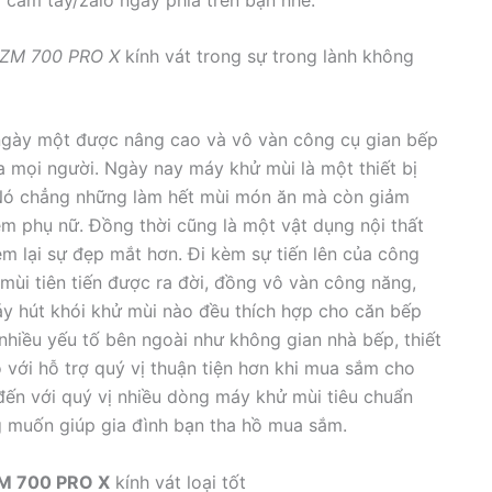
HZM 700 PRO X
kính vát trong sự trong lành không
 ngày một được nâng cao và vô vàn công cụ gian bếp
mọi người. Ngày nay máy khử mùi là một thiết bị
. Nó chẳng những làm hết mùi món ăn mà còn giảm
̣ em phụ nữ. Đồng thời cũng là một vật dụng nội thất
 lại sự đẹp mắt hơn. Đi kèm sự tiến lên của công
 mùi tiên tiến được ra đời, đồng vô vàn công năng,
áy hút khói khử mùi nào đều thích hợp cho căn bếp
 nhiều yếu tố bên ngoài như không gian nhà bếp, thiết
ới hỗ trợ quý vị thuận tiện hơn khi mua sắm cho
́n với quý vị nhiều dòng máy khử mùi tiêu chuẩn
g muốn giúp gia đình bạn tha hồ mua sắm.
M 700 PRO X
kính vát loại tốt