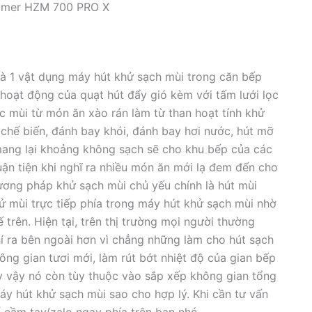
mmer HZM 700 PRO X
 1 vật dụng máy hút khử sạch mùi trong căn bếp
 hoạt động của quạt hút đẩy gió kèm với tấm lưới lọc
 mùi từ món ăn xào rán làm từ than hoạt tính khử
n chế biến, đánh bay khói, đánh bay hơi nước, hút mỡ
ang lại khoảng không sạch sẽ cho khu bếp của các
uận tiện khi nghĩ ra nhiều món ăn mới lạ đem đến cho
g pháp khử sạch mùi chủ yếu chính là hút mùi
mùi trực tiếp phía trong máy hút khử sạch mùi nhờ
rên. Hiện tại, trên thị trường mọi người thường
í ra bên ngoài hơn vì chẳng những làm cho hút sạch
ng gian tươi mới, làm rút bớt nhiệt độ của gian bếp
uy vậy nó còn tùy thuộc vào sắp xếp không gian tổng
 hút khử sạch mùi sao cho hợp lý. Khi cần tư vấn
ố cầm tay/zalo ngay phía trên bạn nhé.