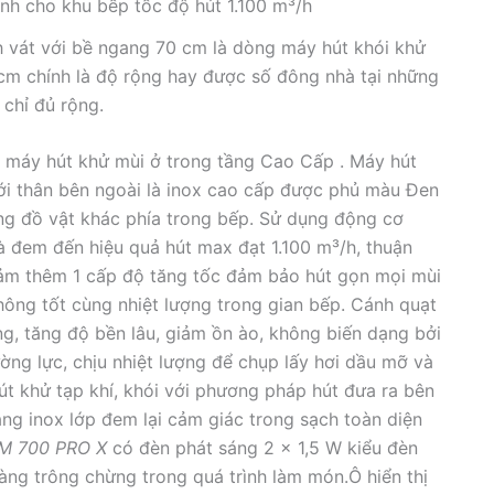
h cho khu bếp tốc độ hút 1.100 m³/h
 vát với bề ngang 70 cm là dòng máy hút khói khử
 cm chính là độ rộng hay được số đông nhà tại những
chỉ đủ rộng.
 máy hút khử mùi ở trong tầng Cao Cấp . Máy hút
ới thân bên ngoài là inox cao cấp được phủ màu Đen
ững đồ vật khác phía trong bếp. Sử dụng động cơ
à đem đến hiệu quả hút max đạt 1.100 m³/h, thuận
iảm thêm 1 cấp độ tăng tốc đảm bảo hút gọn mọi mùi
hông tốt cùng nhiệt lượng trong gian bếp. Cánh quạt
ng, tăng độ bền lâu, giảm ồn ào, không biến dạng bởi
ờng lực, chịu nhiệt lượng để chụp lấy hơi dầu mỡ và
hút khử tạp khí, khói với phương pháp hút đưa ra bên
ng inox lớp đem lại cảm giác trong sạch toàn diện
M 700 PRO X
có đèn phát sáng 2 x 1,5 W kiểu đèn
àng trông chừng trong quá trình làm món.Ô hiển thị